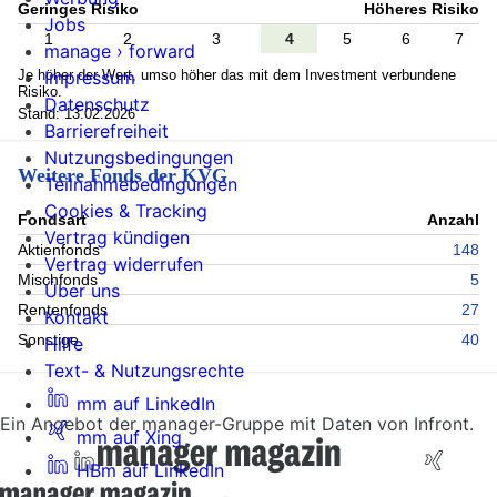
Geringes Risiko
Höheres Risiko
Jobs
1
2
3
4
5
6
7
manage › forward
Je höher der Wert, umso höher das mit dem Investment verbundene
Impressum
Risiko.
Datenschutz
Stand: 13.02.2026
Barrierefreiheit
Nutzungsbedingungen
Weitere Fonds der KVG
Teilnahmebedingungen
Cookies & Tracking
Fondsart
Anzahl
Vertrag kündigen
Aktienfonds
148
Vertrag widerrufen
Mischfonds
5
Über uns
Rentenfonds
27
Kontakt
Sonstige
40
Hilfe
Text- & Nutzungsrechte
mm auf LinkedIn
Ein Angebot der manager-Gruppe mit Daten von Infront.
mm auf Xing
HBm auf LinkedIn