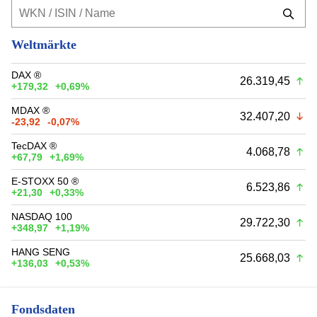
Weltmärkte
DAX ®
26.319,45
+179,32
+0,69%
MDAX ®
32.407,20
-23,92
-0,07%
TecDAX ®
4.068,78
+67,79
+1,69%
E-STOXX 50 ®
6.523,86
+21,30
+0,33%
NASDAQ 100
29.722,30
+348,97
+1,19%
HANG SENG
25.668,03
+136,03
+0,53%
Fondsdaten