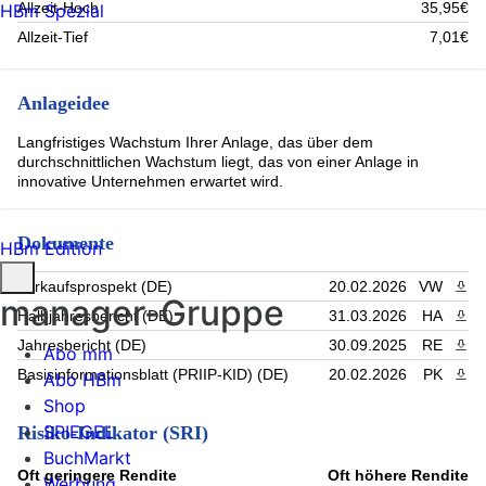
Allzeit-Hoch
35,95€
HBm Spezial
Allzeit-Tief
7,01€
Anlageidee
Langfristiges Wachstum Ihrer Anlage, das über dem
durchschnittlichen Wachstum liegt, das von einer Anlage in
innovative Unternehmen erwartet wird.
Dokumente
HBm Edition
Verkaufsprospekt (DE)
20.02.2026
VW
PDF 
manager-Gruppe
Halbjahresbericht (DE)
31.03.2026
HA
PDF 
Jahresbericht (DE)
30.09.2025
RE
PDF 
Abo mm
Basisinformationsblatt (PRIIP-KID) (DE)
20.02.2026
PK
PDF 
Abo HBm
Shop
SPIEGEL
Risiko-Indikator (SRI)
BuchMarkt
Oft geringere Rendite
Oft höhere Rendite
Werbung