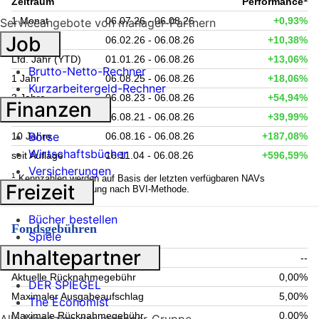
Zeitraum
Performance
1 Monat
06.07.26 - 06.08.26
+0,93%
Serviceangebote von manager-Partnern
Job
6 Monate
06.02.26 - 06.08.26
+10,38%
Lfd. Jahr (YTD)
01.01.26 - 06.08.26
+13,06%
Brutto-Netto-Rechner
1 Jahr
06.08.25 - 06.08.26
+18,06%
Kurzarbeitergeld-Rechner
3 Jahre
06.08.23 - 06.08.26
+54,94%
Finanzen
5 Jahre
06.08.21 - 06.08.26
+39,99%
Börse
10 Jahre
06.08.16 - 06.08.26
+187,08%
Wirtschaftsbücher
seit Auflage
16.11.04 - 06.08.26
+596,59%
Versicherungen
1
Kennzahlen werden auf Basis der letzten verfügbaren NAVs
Freizeit
berechnet. Berechnung nach BVI-Methode.
Bücher bestellen
Fondsgebühren
Spiele
Inhaltepartner
Aktueller Ausgabeaufschlag
--
Aktuelle Rücknahmegebühr
0,00%
DER SPIEGEL
Maximaler Ausgabeaufschlag
5,00%
The Economist
Maximale Rücknahmegebühr
0,00%