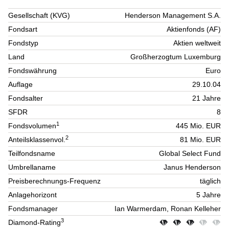
Gesellschaft (KVG)
Henderson Management S.A.
Fondsart
Aktienfonds (AF)
Fondstyp
Aktien weltweit
Land
Großherzogtum Luxemburg
Fondswährung
Euro
Auflage
29.10.04
Fondsalter
21 Jahre
SFDR
8
1
Fondsvolumen
445 Mio. EUR
2
Anteilsklassenvol.
81 Mio. EUR
Teilfondsname
Global Select Fund
Umbrellaname
Janus Henderson
Preisberechnungs-Frequenz
täglich
Anlagehorizont
5 Jahre
Fondsmanager
Ian Warmerdam, Ronan Kelleher
3
Diamond-Rating