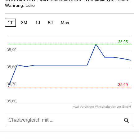
Währung: Euro
1T
3M
1J
5J
Max
35,95
35,90
35,80
35,70
35,69
35,60
vwd Vereinigte Wirtschaftsdienste GmbH