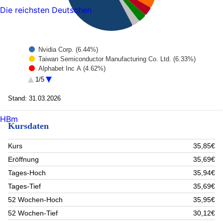
Die reichsten Deutschen
Nvidia Corp. (6.44%)
Taiwan Semiconductor Manufacturing Co. Ltd. (6.33%)
Alphabet Inc A (4.62%)
Amazon.com (4.42%)
1/5
BAE Systems plc (4.15%)
Chevron Corp (3.69%)
Stand: 31.03.2026
Microsoft Corp (3.5%)
FERGUSON PLC ORD (3.21%)
HBm
Kursdaten
ASML Holding (3.08%)
Erste Bank NPV (2.78%)
Rest (57.78%)
Kurs
35,85€
Eröffnung
35,69€
Tages-Hoch
35,94€
Tages-Tief
35,69€
52 Wochen-Hoch
35,95€
52 Wochen-Tief
30,12€