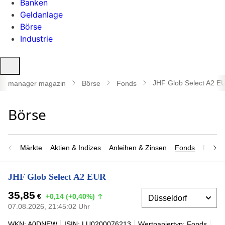
Banken
Geldanlage
Börse
Industrie
Suche
öffnen
JHF Glob Select A2 E
manager magazin
Börse
Fonds
Märkte
Aktien & Indizes
Anleihen & Zinsen
Fonds
Rohsto
JHF Glob Select A2 EUR
35,85
€
+0,14 (+0,40%)
07.08.2026, 21:45:02 Uhr
WKN: A0DNEW
ISIN: LU0200076213
Wertpapiertyp: Fonds