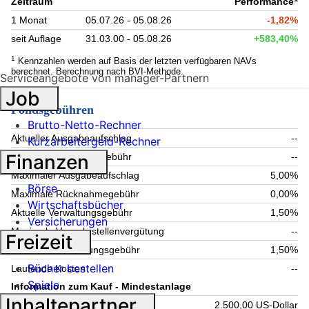
Zeitraum
Performance
1 Monat
05.07.26 - 05.08.26
-1,82%
seit Auflage
31.03.00 - 05.08.26
+583,40%
1
Kennzahlen werden auf Basis der letzten verfügbaren NAVs
berechnet. Berechnung nach BVI-Methode.
Serviceangebote von manager-Partnern
Job
Fondsgebühren
Brutto-Netto-Rechner
Aktueller Ausgabeaufschlag
--
Kurzarbeitergeld-Rechner
Finanzen
Aktuelle Rücknahmegebühr
--
Maximaler Ausgabeaufschlag
5,00%
Börse
Maximale Rücknahmegebühr
0,00%
Wirtschaftsbücher
Aktuelle Verwaltungsgebühr
1,50%
Versicherungen
Maximale Verwahrstellenvergütung
--
Freizeit
Maximale Verwaltungsgebühr
1,50%
Bücher bestellen
Laufende Kosten
--
Spiele
Information zum Kauf - Mindestanlage
Inhaltepartner
Einmalig
2.500,00 US-Dollar