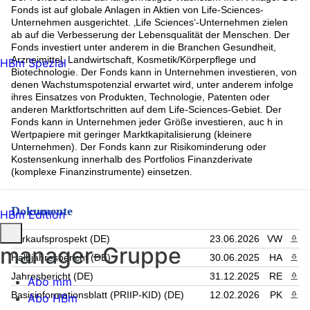
Fonds ist auf globale Anlagen in Aktien von Life-Sciences-
Unternehmen ausgerichtet. ‚Life Sciences‘-Unternehmen zielen
ab auf die Verbesserung der Lebensqualität der Menschen. Der
Fonds investiert unter anderem in die Branchen Gesundheit,
Arzneimittel, Landwirtschaft, Kosmetik/Körperpflege und
HBm Spezial
Biotechnologie. Der Fonds kann in Unternehmen investieren, von
denen Wachstumspotenzial erwartet wird, unter anderem infolge
ihres Einsatzes von Produkten, Technologie, Patenten oder
anderen Marktfortschritten auf dem Life-Sciences-Gebiet. Der
Fonds kann in Unternehmen jeder Größe investieren, auc h in
Wertpapiere mit geringer Marktkapitalisierung (kleinere
Unternehmen). Der Fonds kann zur Risikominderung oder
Kostensenkung innerhalb des Portfolios Finanzderivate
(komplexe Finanzinstrumente) einsetzen.
Dokumente
HBm Edition
Verkaufsprospekt (DE)
23.06.2026
VW
PDF 
manager-Gruppe
Halbjahresbericht (DE)
30.06.2025
HA
PDF 
Jahresbericht (DE)
31.12.2025
RE
PDF 
Abo mm
Basisinformationsblatt (PRIIP-KID) (DE)
12.02.2026
PK
PDF 
Abo HBm