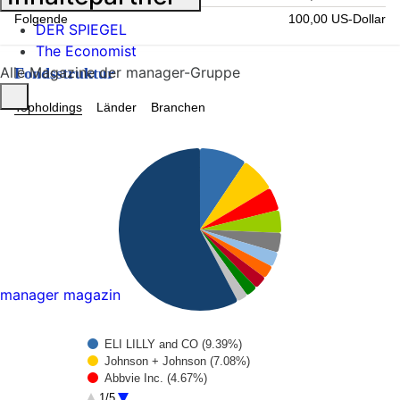
Folgende
100,00 US-Dollar
DER SPIEGEL
The Economist
Alle Magazine der manager-Gruppe
Fondsstruktur
Topholdings
Länder
Branchen
manager magazin
ELI LILLY and CO (9.39%)
Johnson + Johnson (7.08%)
Abbvie Inc. (4.67%)
Unitedhealth Group (4.54%)
1/5