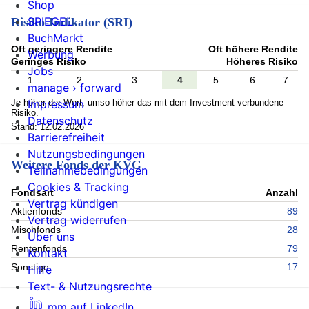
Shop
SPIEGEL
Risiko-Indikator (SRI)
BuchMarkt
Oft geringere Rendite
Oft höhere Rendite
Werbung
Geringes Risiko
Höheres Risiko
Jobs
1
2
3
4
5
6
7
manage › forward
Je höher der Wert, umso höher das mit dem Investment verbundene
Impressum
Risiko.
Datenschutz
Stand: 12.02.2026
Barrierefreiheit
Nutzungsbedingungen
Weitere Fonds der KVG
Teilnahmebedingungen
Cookies & Tracking
Fondsart
Anzahl
Vertrag kündigen
Aktienfonds
89
Vertrag widerrufen
Mischfonds
28
Über uns
Rentenfonds
79
Kontakt
Sonstige
17
Hilfe
Text- & Nutzungsrechte
mm auf LinkedIn