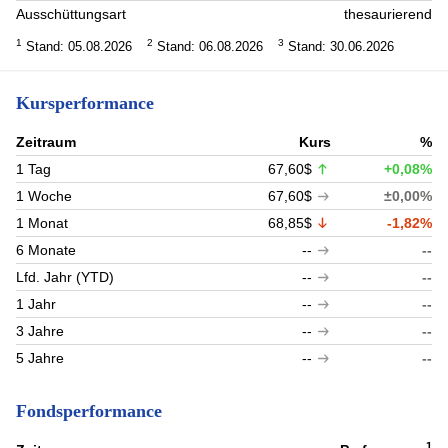
Ausschüttungsart
thesaurierend
1
2
3
Stand: 05.08.2026
Stand: 06.08.2026
Stand: 30.06.2026
Kursperformance
Zeitraum
Kurs
%
1 Tag
67,60$
+0,08%
1 Woche
67,60$
±0,00%
1 Monat
68,85$
-1,82%
6 Monate
--
--
Lfd. Jahr (YTD)
--
--
1 Jahr
--
--
3 Jahre
--
--
5 Jahre
--
--
Fondsperformance
1