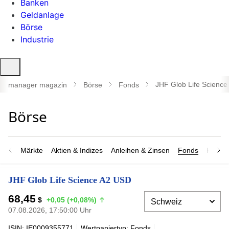
Banken
Geldanlage
Börse
Industrie
Suche
öffnen
JHF Glob Life Scienc
manager magazin
Börse
Fonds
Märkte
Aktien & Indizes
Anleihen & Zinsen
Fonds
Rohsto
JHF Glob Life Science A2 USD
68,45
$
+0,05 (+0,08%)
07.08.2026, 17:50:00 Uhr
ISIN: IE0009355771
Wertpapiertyp: Fonds