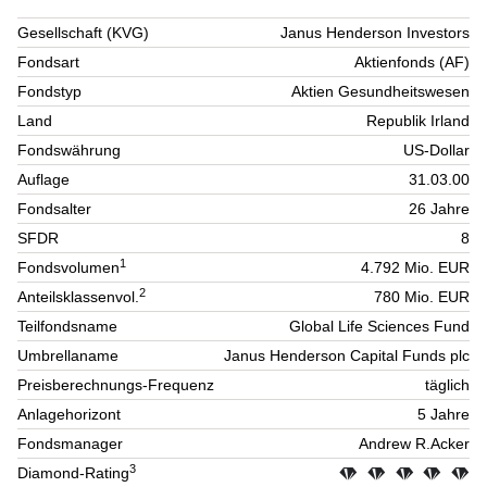
Gesellschaft (KVG)
Janus Henderson Investors
Fondsart
Aktienfonds (AF)
Fondstyp
Aktien Gesundheitswesen
Land
Republik Irland
Fondswährung
US-Dollar
Auflage
31.03.00
Fondsalter
26 Jahre
SFDR
8
1
Fondsvolumen
4.792 Mio. EUR
2
Anteilsklassenvol.
780 Mio. EUR
Teilfondsname
Global Life Sciences Fund
Umbrellaname
Janus Henderson Capital Funds plc
Preisberechnungs-Frequenz
täglich
Anlagehorizont
5 Jahre
Fondsmanager
Andrew R.Acker
3
Diamond-Rating