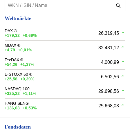
Weltmärkte
DAX ®
26.319,45
+179,32
+0,69%
MDAX ®
32.431,12
+4,79
+0,01%
TecDAX ®
4.000,99
+54,26
+1,37%
E-STOXX 50 ®
6.502,56
+25,58
+0,39%
NASDAQ 100
29.698,56
+325,22
+1,11%
HANG SENG
25.668,03
+136,03
+0,53%
Fondsdaten