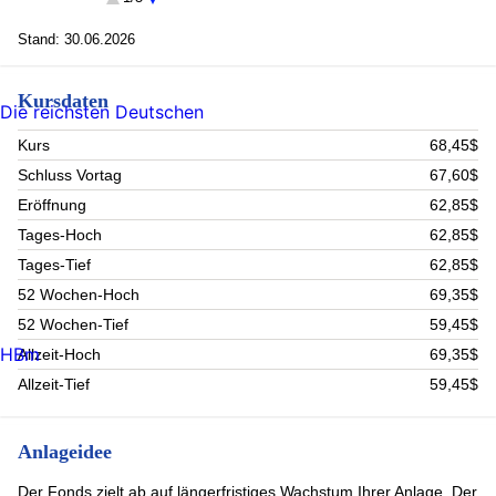
ASTRAZENECA PLC (3.92%)
REVOLUTION MEDICINES INC (2.95%)
Stand: 30.06.2026
ARGENX SE (2.64%)
Novartis Ag-Reg (2.57%)
Kursdaten
Thermo Fisher Scientific (2.33%)
Die reichsten Deutschen
Roche Holding (2.19%)
Rest (57.72%)
Kurs
68,45$
Schluss Vortag
67,60$
Eröffnung
62,85$
Tages-Hoch
62,85$
Tages-Tief
62,85$
52 Wochen-Hoch
69,35$
52 Wochen-Tief
59,45$
HBm
Allzeit-Hoch
69,35$
Allzeit-Tief
59,45$
Anlageidee
Der Fonds zielt ab auf längerfristiges Wachstum Ihrer Anlage. Der