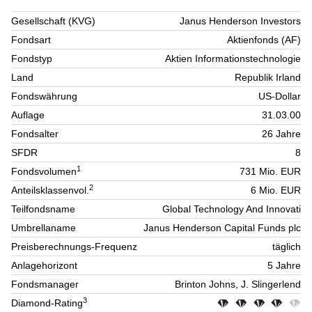
Gesellschaft (KVG)
Janus Henderson Investors
Fondsart
Aktienfonds (AF)
Fondstyp
Aktien Informationstechnologie
Land
Republik Irland
Fondswährung
US-Dollar
Auflage
31.03.00
Fondsalter
26 Jahre
SFDR
8
1
Fondsvolumen
731 Mio. EUR
2
Anteilsklassenvol.
6 Mio. EUR
Teilfondsname
Global Technology And Innovati
Umbrellaname
Janus Henderson Capital Funds plc
Preisberechnungs-Frequenz
täglich
Anlagehorizont
5 Jahre
Fondsmanager
Brinton Johns, J. Slingerlend
3
Diamond-Rating