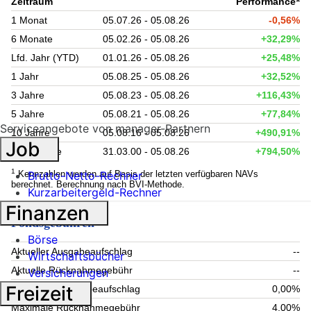
Zeitraum
Performance
1 Monat
05.07.26 - 05.08.26
-0,56%
6 Monate
05.02.26 - 05.08.26
+32,29%
Lfd. Jahr (YTD)
01.01.26 - 05.08.26
+25,48%
1 Jahr
05.08.25 - 05.08.26
+32,52%
3 Jahre
05.08.23 - 05.08.26
+116,43%
5 Jahre
05.08.21 - 05.08.26
+77,84%
Serviceangebote von manager-Partnern
10 Jahre
05.08.16 - 05.08.26
+490,91%
Job
seit Auflage
31.03.00 - 05.08.26
+794,50%
1
Kennzahlen werden auf Basis der letzten verfügbaren NAVs
Brutto-Netto-Rechner
berechnet. Berechnung nach BVI-Methode.
Kurzarbeitergeld-Rechner
Finanzen
Fondsgebühren
Börse
Aktueller Ausgabeaufschlag
--
Wirtschaftsbücher
Aktuelle Rücknahmegebühr
--
Versicherungen
Freizeit
Maximaler Ausgabeaufschlag
0,00%
Maximale Rücknahmegebühr
4,00%