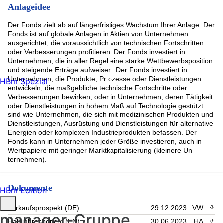
Anlageidee
Der Fonds zielt ab auf längerfristiges Wachstum Ihrer Anlage. Der
Fonds ist auf globale Anlagen in Aktien von Unternehmen
ausgerichtet, die voraussichtlich von technischen Fortschritten
oder Verbesserungen profitieren. Der Fonds investiert in
Unternehmen, die in aller Regel eine starke Wettbewerbsposition
und steigende Erträge aufweisen. Der Fonds investiert in
Unternehmen, die Produkte, Pr ozesse oder Dienstleistungen
HBm Spezial
entwickeln, die maßgebliche technische Fortschritte oder
Verbesserungen bewirken; oder in Unternehmen, deren Tätigkeit
oder Dienstleistungen in hohem Maß auf Technologie gestützt
sind wie Unternehmen, die sich mit medizinischen Produkten und
Dienstleistungen, Ausrüstung und Dienstleistungen für alternative
Energien oder komplexen Industrieprodukten befassen. Der
Fonds kann in Unternehmen jeder Größe investieren, auch in
Wertpapiere mit geringer Marktkapitalisierung (kleinere Un
ternehmen).
Dokumente
HBm Edition
Verkaufsprospekt (DE)
29.12.2023
VW
PDF 
manager-Gruppe
Halbjahresbericht (EN)
30.06.2023
HA
PDF 