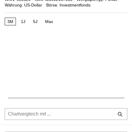
Währung: US-Dollar
Börse: Investmentfonds
3M
1J
5J
Max