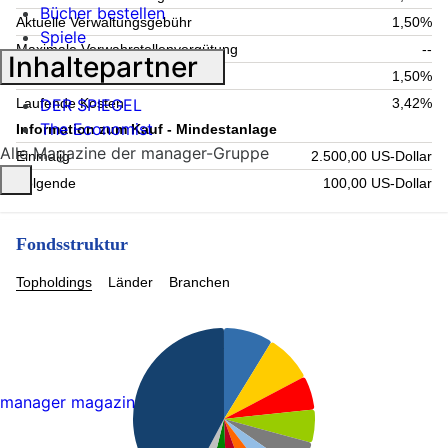
Bücher bestellen
Aktuelle Verwaltungsgebühr
1,50%
Spiele
Maximale Verwahrstellenvergütung
--
Inhaltepartner
Maximale Verwaltungsgebühr
1,50%
DER SPIEGEL
Laufende Kosten
3,42%
The Economist
Information zum Kauf - Mindestanlage
Alle Magazine der manager-Gruppe
Einmalig
2.500,00 US-Dollar
Folgende
100,00 US-Dollar
Fondsstruktur
Topholdings
Länder
Branchen
manager magazin