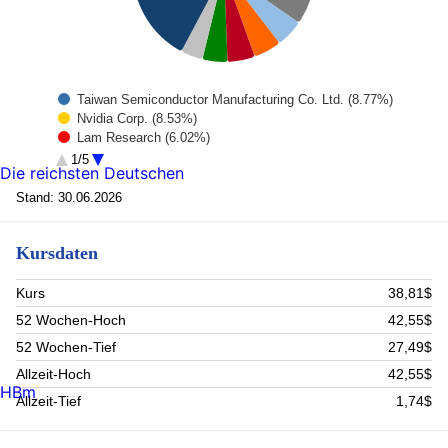
Taiwan Semiconductor Manufacturing Co. Ltd. (8.77%)
Nvidia Corp. (8.53%)
Lam Research (6.02%)
Samsung Electronics Co. Ltd. (5.91%)
1/5
Die reichsten Deutschen
BROADCOM ORD (5.36%)
Microsoft Corp (4.97%)
Stand: 30.06.2026
KLA CORP (4.96%)
MICRON TECHNOLOGY INC (4.87%)
Kursdaten
SK HYNIX INC (4.44%)
APPLE INC (3.96%)
Rest (42.21%)
Kurs
38,81$
52 Wochen-Hoch
42,55$
52 Wochen-Tief
27,49$
Allzeit-Hoch
42,55$
HBm
Allzeit-Tief
1,74$