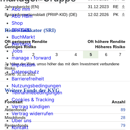
Jahresbericht (EN)
31.12.2023
RE
PDF 
Abo mm
Basisinformationsblatt (PRIIP-KID) (DE)
12.02.2026
PK
PDF 
Abo HBm
Shop
SPIEGEL
Risiko-Indikator (SRI)
BuchMarkt
Oft geringere Rendite
Oft höhere Rendite
Werbung
Geringes Risiko
Höheres Risiko
Jobs
1
2
3
4
5
6
7
manage › forward
Je höher der Wert, umso höher das mit dem Investment verbundene
Impressum
Risiko.
Datenschutz
Stand: 31.12.2022
Barrierefreiheit
Nutzungsbedingungen
Weitere Fonds der KVG
Teilnahmebedingungen
Cookies & Tracking
Fondsart
Anzahl
Vertrag kündigen
Aktienfonds
89
Vertrag widerrufen
Mischfonds
28
Über uns
Rentenfonds
79
Kontakt