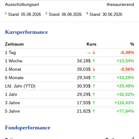
Ausschüttungsart
thesaurierend
1
2
3
Stand: 05.08.2026
Stand: 06.08.2026
Stand: 30.06.2026
Kursperformance
Zeitraum
Kurs
%
1 Tag
--
-0,49%
1 Woche
34,18$
+13,54%
1 Monat
39,03$
-0,56%
6 Monate
29,34$
+32,29%
Lfd. Jahr (YTD)
30,93$
+25,48%
1 Jahr
29,29$
+32,52%
3 Jahre
17,93$
+116,43%
5 Jahre
21,82$
+77,84%
Fondsperformance
1