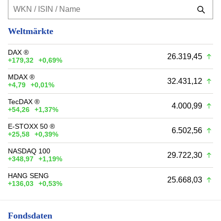
Weltmärkte
DAX ®
26.319,45
+179,32
+0,69%
MDAX ®
32.431,12
+4,79
+0,01%
TecDAX ®
4.000,99
+54,26
+1,37%
E-STOXX 50 ®
6.502,56
+25,58
+0,39%
NASDAQ 100
29.722,30
+348,97
+1,19%
HANG SENG
25.668,03
+136,03
+0,53%
Fondsdaten