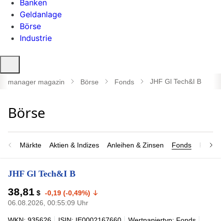
Banken
Geldanlage
Börse
Industrie
Suche
öffnen
JHF Gl Tech&I B
manager magazin
Börse
Fonds
Märkte
Aktien & Indizes
Anleihen & Zinsen
Fonds
Rohsto
JHF Gl Tech&I B
38,81
$
-0,19 (-0,49%)
06.08.2026, 00:55:09 Uhr
WKN: 935626
ISIN: IE0002167660
Wertpapiertyp: Fonds