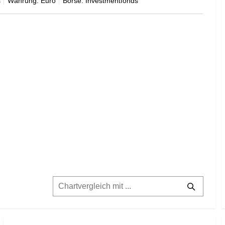
s
Währung: Euro
Börse: Investmentfonds