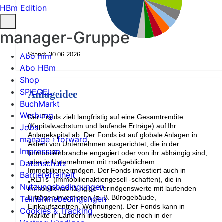
HBm Edition
manager-Gruppe
Stand: 30.06.2026
Abo mm
Abo HBm
Shop
SPIEGEL
Anlageidee
BuchMarkt
Werbung
Der Fonds zielt langfristig auf eine Gesamtrendite
(Kapitalwachstum und laufende Erträge) auf Ihr
Jobs
Anlagekapital ab. Der Fonds ist auf globale Anlagen in
manage › forward
Aktien von Unternehmen ausgerichtet, die in der
Impressum
Immobilienbranche engagiert oder von ihr abhängig sind,
oder in Unternehmen mit maßgeblichem
Datenschutz
Immobilienvermögen. Der Fonds investiert auch in
Barrierefreiheit
„REITs“ (Immobilienaktiengesell -schaften), die in
Nutzungsbedingungen
immobilienabhä ngige Vermögenswerte mit laufenden
Erträgen investieren (z. B. Bürogebäude,
Teilnahmebedingungen
Einkaufszentren, Wohnungen). Der Fonds kann in
Cookies & Tracking
Märkte in Ländern investieren, die noch in der