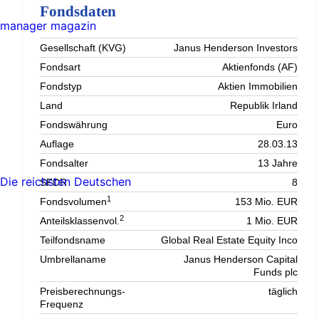
Fondsdaten
manager magazin
Gesellschaft (KVG)
Janus Henderson Investors
Fondsart
Aktienfonds (AF)
Fondstyp
Aktien Immobilien
Land
Republik Irland
Fondswährung
Euro
Auflage
28.03.13
Fondsalter
13 Jahre
Die reichsten Deutschen
SFDR
8
1
Fondsvolumen
153 Mio. EUR
2
Anteilsklassenvol.
1 Mio. EUR
Teilfondsname
Global Real Estate Equity Inco
Umbrellaname
Janus Henderson Capital
Funds plc
Preisberechnungs-
täglich
Frequenz