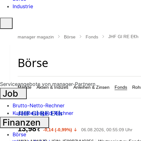
Industrie
Suche
öffnen
JHF Gl RE E€h
manager magazin
Börse
Fonds
Serviceangebote von manager-Partnern
Märkte
Aktien & Indizes
Anleihen & Zinsen
Fonds
Rohs
Job
Brutto-Netto-Rechner
JHF Gl RE E€h
Kurzarbeitergeld-Rechner
Finanzen
13,98
€
-0,14 (-0,99%)
06.08.2026, 00:55:09 Uhr
Börse