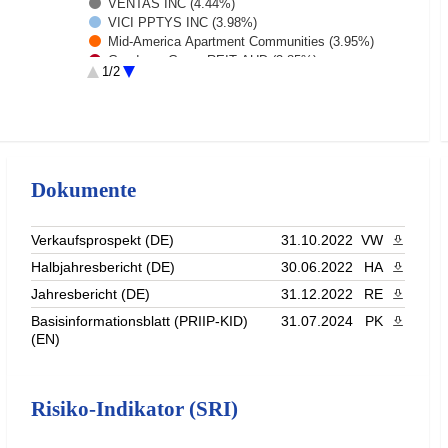
VENTAS INC (4.44%)
VICI PPTYS INC (3.98%)
Mid-America Apartment Communities (3.95%)
Goodman Group REIT AUD (3.85%)
1/2
LAMAR ADVERTISING CO-A (3.77%)
Omega Healthcare Investors (3.36%)
Rest (47.04%)
Dokumente
Verkaufsprospekt (DE)
31.10.2022
VW
PDF heru
Halbjahresbericht (DE)
30.06.2022
HA
PDF heru
Jahresbericht (DE)
31.12.2022
RE
PDF heru
Basisinformationsblatt (PRIIP-KID)
31.07.2024
PK
PDF heru
(EN)
Risiko-Indikator (SRI)