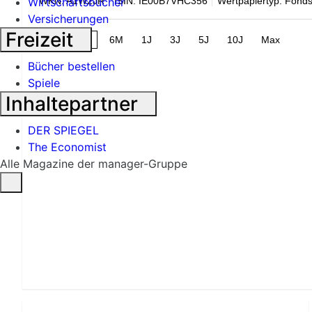
WKN: A1W2JR
ISIN: IE00B7VHC356
Wertpapiertyp: Fond
Wirtschaftsbücher
Versicherungen
Freizeit
1M
3M
6M
1J
3J
5J
10J
Max
Bücher bestellen
Spiele
Inhaltepartner
DER SPIEGEL
The Economist
Alle Magazine der manager-Gruppe