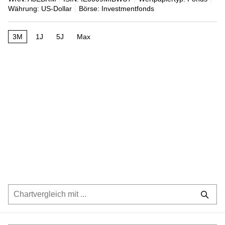
Währung: US-Dollar
Börse: Investmentfonds
3M
1J
5J
Max