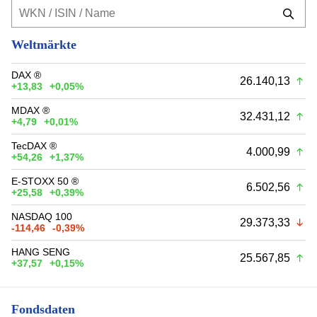
Weltmärkte
DAX ®
26.140,13
+13,83
+0,05%
MDAX ®
32.431,12
+4,79
+0,01%
TecDAX ®
4.000,99
+54,26
+1,37%
E-STOXX 50 ®
6.502,56
+25,58
+0,39%
NASDAQ 100
29.373,33
-114,46
-0,39%
HANG SENG
25.567,85
+37,57
+0,15%
Fondsdaten