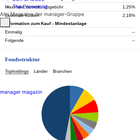
The Economist
Maximale Verwaltungsgebühr
1,25%
Alle Magazine der manager-Gruppe
Laufende Kosten
2,18%
Information zum Kauf - Mindestanlage
Einmalig
--
Folgende
--
Fondsstruktur
Topholdings
Länder
Branchen
manager magazin