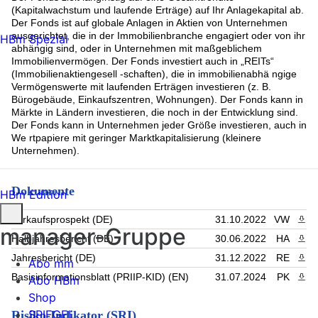
(Kapitalwachstum und laufende Erträge) auf Ihr Anlagekapital ab.
Der Fonds ist auf globale Anlagen in Aktien von Unternehmen
ausgerichtet, die in der Immobilienbranche engagiert oder von ihr
HBm Spezial
abhängig sind, oder in Unternehmen mit maßgeblichem
Immobilienvermögen. Der Fonds investiert auch in „REITs“
(Immobilienaktiengesell -schaften), die in immobilienabhä ngige
Vermögenswerte mit laufenden Erträgen investieren (z. B.
Bürogebäude, Einkaufszentren, Wohnungen). Der Fonds kann in
Märkte in Ländern investieren, die noch in der Entwicklung sind.
Der Fonds kann in Unternehmen jeder Größe investieren, auch in
We rtpapiere mit geringer Marktkapitalisierung (kleinere
Unternehmen).
Dokumente
HBm Edition
Verkaufsprospekt (DE)
31.10.2022
VW
PDF 
manager-Gruppe
Halbjahresbericht (DE)
30.06.2022
HA
PDF 
Jahresbericht (DE)
31.12.2022
RE
PDF 
Abo mm
Basisinformationsblatt (PRIIP-KID) (EN)
31.07.2024
PK
PDF 
Abo HBm
Shop
SPIEGEL
Risiko-Indikator (SRI)