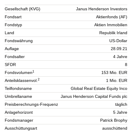
Gesellschaft (KVG)
Janus Henderson Investors
Fondsart
Aktienfonds (AF)
Fondstyp
Aktien Immobilien
Land
Republik Irland
Fondswährung
US-Dollar
Auflage
28.09.21
Fondsalter
4 Jahre
SFDR
8
1
Fondsvolumen
153 Mio. EUR
2
Anteilsklassenvol.
1 Mio. EUR
Teilfondsname
Global Real Estate Equity Inco
Umbrellaname
Janus Henderson Capital Funds plc
Preisberechnungs-Frequenz
täglich
Anlagehorizont
5 Jahre
Fondsmanager
Patrick Brophy
Ausschüttungsart
ausschüttend