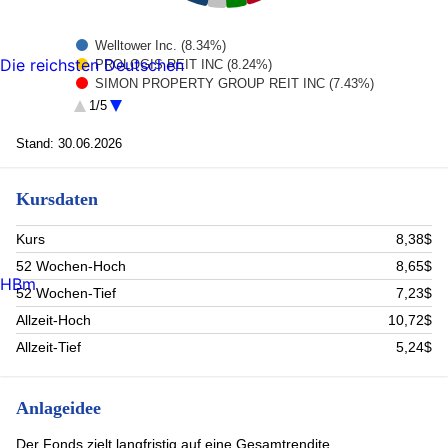
Welltower Inc. (8.34%)
Die reichsten Deutschen
PROLOGIS REIT INC (8.24%)
SIMON PROPERTY GROUP REIT INC (7.43%)
Digital Realty Trust Inc. (5.6%)
1/5
VENTAS INC (4.44%)
VICI PPTYS INC (3.98%)
Stand: 30.06.2026
Mid-America Apartment Communities (3.95%)
Goodman Group REIT AUD (3.85%)
Kursdaten
LAMAR ADVERTISING CO-A (3.77%)
Omega Healthcare Investors (3.36%)
Rest (47.04%)
Kurs
8,38$
52 Wochen-Hoch
8,65$
HBm
52 Wochen-Tief
7,23$
Allzeit-Hoch
10,72$
Allzeit-Tief
5,24$
Anlageidee
Der Fonds zielt langfristig auf eine Gesamtrendite