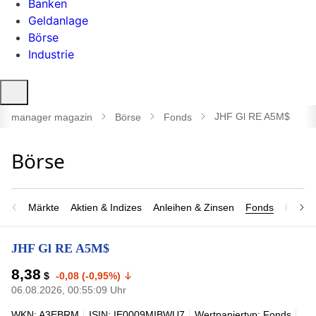
Banken
Geldanlage
Börse
Industrie
Suche
öffnen
JHF Gl RE A5M$
manager magazin
Börse
Fonds
Märkte
Aktien & Indizes
Anleihen & Zinsen
Fonds
Rohsto
JHF Gl RE A5M$
8,38
$
-0,08 (-0,95%)
06.08.2026, 00:55:09 Uhr
WKN: A3EBRM
ISIN: IE0009MIBWU7
Wertpapiertyp: Fonds