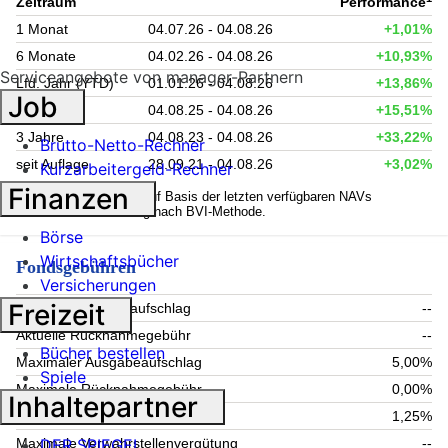
Zeitraum
Performance
1 Monat
04.07.26 - 04.08.26
+1,01%
6 Monate
04.02.26 - 04.08.26
+10,93%
Serviceangebote von manager-Partnern
Lfd. Jahr (YTD)
01.01.26 - 04.08.26
+13,86%
Job
1 Jahr
04.08.25 - 04.08.26
+15,51%
3 Jahre
04.08.23 - 04.08.26
+33,22%
Brutto-Netto-Rechner
seit Auflage
28.09.21 - 04.08.26
+3,02%
Kurzarbeitergeld-Rechner
Finanzen
1
Kennzahlen werden auf Basis der letzten verfügbaren NAVs
berechnet. Berechnung nach BVI-Methode.
Börse
Wirtschaftsbücher
Fondsgebühren
Versicherungen
Freizeit
Aktueller Ausgabeaufschlag
--
Aktuelle Rücknahmegebühr
--
Bücher bestellen
Maximaler Ausgabeaufschlag
5,00%
Spiele
Maximale Rücknahmegebühr
0,00%
Inhaltepartner
Aktuelle Verwaltungsgebühr
1,25%
DER SPIEGEL
Maximale Verwahrstellenvergütung
--