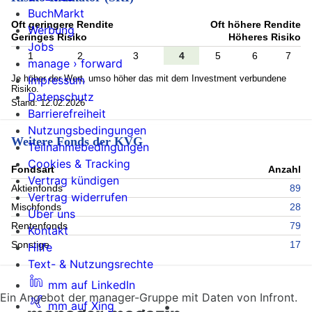
BuchMarkt
Oft geringere Rendite
Oft höhere Rendite
Werbung
Geringes Risiko
Höheres Risiko
Jobs
1
2
3
4
5
6
7
manage › forward
Je höher der Wert, umso höher das mit dem Investment verbundene
Impressum
Risiko.
Datenschutz
Stand: 12.02.2026
Barrierefreiheit
Nutzungsbedingungen
Weitere Fonds der KVG
Teilnahmebedingungen
Cookies & Tracking
Fondsart
Anzahl
Vertrag kündigen
Aktienfonds
89
Vertrag widerrufen
Mischfonds
28
Über uns
Rentenfonds
79
Kontakt
Sonstige
17
Hilfe
Text- & Nutzungsrechte
mm auf LinkedIn
Ein Angebot der manager-Gruppe mit Daten von Infront.
mm auf Xing