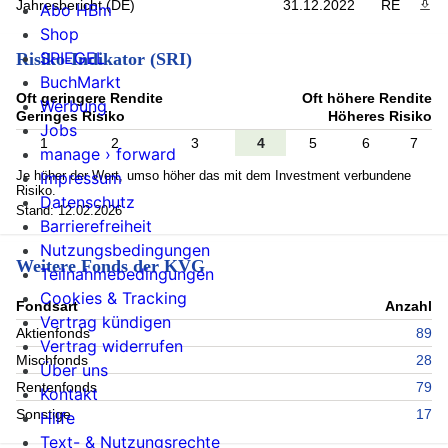
Jahresbericht (DE)
31.12.2022
RE
PDF 
Abo HBm
Shop
SPIEGEL
Risiko-Indikator (SRI)
BuchMarkt
Oft geringere Rendite
Oft höhere Rendite
Werbung
Geringes Risiko
Höheres Risiko
Jobs
1
2
3
4
5
6
7
manage › forward
Je höher der Wert, umso höher das mit dem Investment verbundene
Impressum
Risiko.
Datenschutz
Stand: 12.02.2026
Barrierefreiheit
Nutzungsbedingungen
Weitere Fonds der KVG
Teilnahmebedingungen
Cookies & Tracking
Fondsart
Anzahl
Vertrag kündigen
Aktienfonds
89
Vertrag widerrufen
Mischfonds
28
Über uns
Rentenfonds
79
Kontakt
Sonstige
17
Hilfe
Text- & Nutzungsrechte