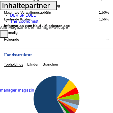
Inhaltepartner
Maximale Verwahrstellenvergütung
--
Maximale Verwaltungsgebühr
1,50%
DER SPIEGEL
Laufende Kosten
1,56%
The Economist
Information zum Kauf - Mindestanlage
Alle Magazine der manager-Gruppe
Einmalig
--
Folgende
--
Fondsstruktur
Topholdings
Länder
Branchen
manager magazin