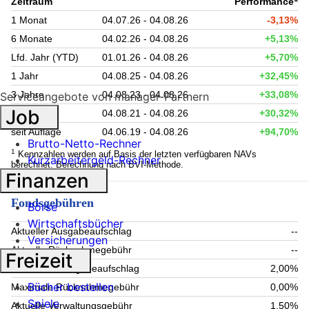
Zeitraum
Performance
1 Monat
04.07.26 - 04.08.26
-3,13%
6 Monate
04.02.26 - 04.08.26
+5,13%
Lfd. Jahr (YTD)
01.01.26 - 04.08.26
+5,70%
1 Jahr
04.08.25 - 04.08.26
+32,45%
3 Jahre
04.08.23 - 04.08.26
+33,08%
Serviceangebote von manager-Partnern
Job
5 Jahre
04.08.21 - 04.08.26
+30,32%
seit Auflage
04.06.19 - 04.08.26
+94,70%
Brutto-Netto-Rechner
1
Kennzahlen werden auf Basis der letzten verfügbaren NAVs
Kurzarbeitergeld-Rechner
berechnet. Berechnung nach BVI-Methode.
Finanzen
Fondsgebühren
Börse
Wirtschaftsbücher
Aktueller Ausgabeaufschlag
--
Versicherungen
Aktuelle Rücknahmegebühr
--
Freizeit
Maximaler Ausgabeaufschlag
2,00%
Bücher bestellen
Maximale Rücknahmegebühr
0,00%
Spiele
Aktuelle Verwaltungsgebühr
1,50%