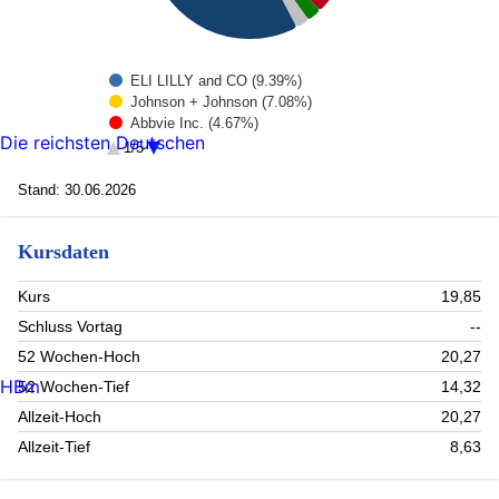
ELI LILLY and CO (9.39%)
Johnson + Johnson (7.08%)
Abbvie Inc. (4.67%)
Die reichsten Deutschen
Unitedhealth Group (4.54%)
1/5
ASTRAZENECA PLC (3.92%)
REVOLUTION MEDICINES INC (2.95%)
Stand: 30.06.2026
ARGENX SE (2.64%)
Novartis Ag-Reg (2.57%)
Kursdaten
Thermo Fisher Scientific (2.33%)
Roche Holding (2.19%)
Rest (57.72%)
Kurs
19,85
Schluss Vortag
--
52 Wochen-Hoch
20,27
HBm
52 Wochen-Tief
14,32
Allzeit-Hoch
20,27
Allzeit-Tief
8,63