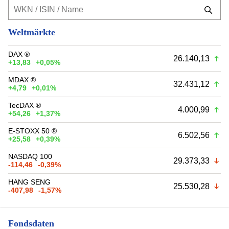
Weltmärkte
DAX ®
26.140,13
+13,83
+0,05%
MDAX ®
32.431,12
+4,79
+0,01%
TecDAX ®
4.000,99
+54,26
+1,37%
E-STOXX 50 ®
6.502,56
+25,58
+0,39%
NASDAQ 100
29.373,33
-114,46
-0,39%
HANG SENG
25.530,28
-407,98
-1,57%
Fondsdaten