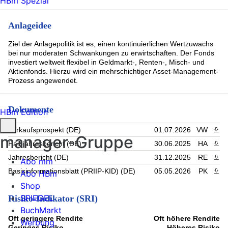
HBm Spezial
Anlageidee
Ziel der Anlagepolitik ist es, einen kontinuierlichen Wertzuwachs
bei nur moderaten Schwankungen zu erwirtschaften. Der Fonds
investiert weltweit flexibel in Geldmarkt-, Renten-, Misch- und
Aktienfonds. Hierzu wird ein mehrschichtiger Asset-Management-
Prozess angewendet.
Dokumente
HBm Edition
Verkaufsprospekt (DE)
01.07.2026
VW
PDF 
manager-Gruppe
Halbjahresbericht (DE)
30.06.2025
HA
PDF 
Jahresbericht (DE)
31.12.2025
RE
PDF 
Abo mm
Basisinformationsblatt (PRIIP-KID) (DE)
05.05.2026
PK
PDF 
Abo HBm
Shop
SPIEGEL
Risiko-Indikator (SRI)
BuchMarkt
Oft geringere Rendite
Oft höhere Rendite
Werbung
Geringes Risiko
Höheres Risiko