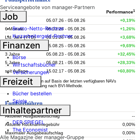
Serviceangebote von manager-Partnern
1
Zeitraum
Performance
Job
1 Monat
05.07.26 - 05.08.26
+0,19%
Brutto-Netto-Rechner
6 Monate
05.02.26 - 05.08.26
+1,26%
Kurzarbeitergeld-Rechner
Lfd. Jahr (YTD)
01.01.26 - 05.08.26
+3,68%
Finanzen
1 Jahr
05.08.25 - 05.08.26
+9,69%
3 Jahre
05.08.23 - 05.08.26
+32,45%
Börse
5 Jahre
05.08.21 - 05.08.26
+28,33%
Wirtschaftsbücher
seit Auflage
15.02.17 - 05.08.26
+60,80%
Versicherungen
Freizeit
1
Kennzahlen werden auf Basis der letzten verfügbaren NAVs
berechnet. Berechnung nach BVI-Methode.
Bücher bestellen
Spiele
Fondsgebühren
Inhaltepartner
Aktueller Ausgabeaufschlag
--
DER SPIEGEL
Aktuelle Rücknahmegebühr
0,00%
The Economist
Maximaler Ausgabeaufschlag
0,00%
Alle Magazine der manager-Gruppe