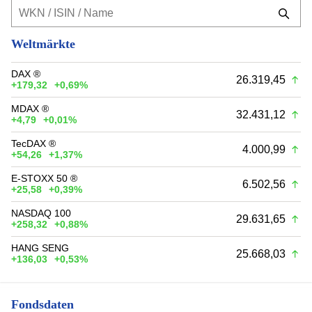
Weltmärkte
DAX ®
26.319,45
+179,32
+0,69%
MDAX ®
32.431,12
+4,79
+0,01%
TecDAX ®
4.000,99
+54,26
+1,37%
E-STOXX 50 ®
6.502,56
+25,58
+0,39%
NASDAQ 100
29.631,65
+258,32
+0,88%
HANG SENG
25.668,03
+136,03
+0,53%
Fondsdaten