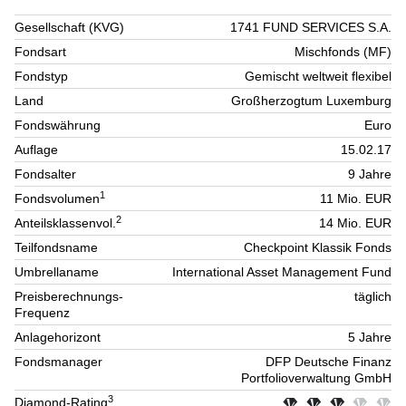
Gesellschaft (KVG)
1741 FUND SERVICES S.A.
Fondsart
Mischfonds (MF)
Fondstyp
Gemischt weltweit flexibel
Land
Großherzogtum Luxemburg
Fondswährung
Euro
Auflage
15.02.17
Fondsalter
9 Jahre
1
Fondsvolumen
11 Mio. EUR
2
Anteilsklassenvol.
14 Mio. EUR
Teilfondsname
Checkpoint Klassik Fonds
Umbrellaname
International Asset Management Fund
Preisberechnungs-
täglich
Frequenz
Anlagehorizont
5 Jahre
Fondsmanager
DFP Deutsche Finanz
Portfolioverwaltung GmbH
3
Diamond-Rating