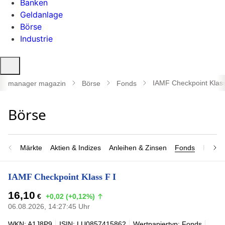
Banken
Geldanlage
Börse
Industrie
Suche
öffnen
IAMF Checkpoint Klass
manager magazin
Börse
Fonds
Märkte
Aktien & Indizes
Anleihen & Zinsen
Fonds
Rohsto
IAMF Checkpoint Klass F I
16,10
€
+0,02 (+0,12%)
06.08.2026, 14:27:45 Uhr
WKN: A1J8P9
ISIN: LU0857415862
Wertpapiertyp: Fonds