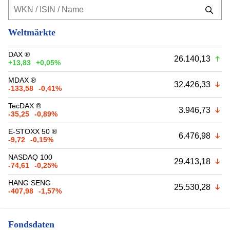
Weltmärkte
DAX ®
26.140,13
+13,83
+0,05%
MDAX ®
32.426,33
-133,58
-0,41%
TecDAX ®
3.946,73
-35,25
-0,89%
E-STOXX 50 ®
6.476,98
-9,72
-0,15%
NASDAQ 100
29.413,18
-74,61
-0,25%
HANG SENG
25.530,28
-407,98
-1,57%
Fondsdaten