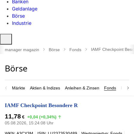
Banken
Geldanlage
Börse
Industrie
Suche
öffnen
IAMF Checkpoint Bes
manager magazin
Börse
Fonds
Märkte
Aktien & Indizes
Anleihen & Zinsen
Fonds
Rohsto
IAMF Checkpoint Besondere R
11,78
€
+0,04 (+0,34%)
05.08.2026, 15:24:08 Uhr
WKN: A3CY3M
ISIN: LU2373530489
Wertpapiertyp: Fonds