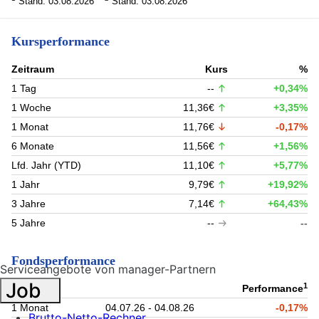
Stand: 03.08.2026
Stand: 03.08.2026
Kursperformance
Zeitraum
Kurs
%
1 Tag
--
+0,34%
1 Woche
11,36€
+3,35%
1 Monat
11,76€
-0,17%
6 Monate
11,56€
+1,56%
Lfd. Jahr (YTD)
11,10€
+5,77%
1 Jahr
9,79€
+19,92%
3 Jahre
7,14€
+64,43%
5 Jahre
--
--
Fondsperformance
Serviceangebote von manager-Partnern
Job
1
Zeitraum
Performance
1 Monat
04.07.26 - 04.08.26
-0,17%
Brutto-Netto-Rechner