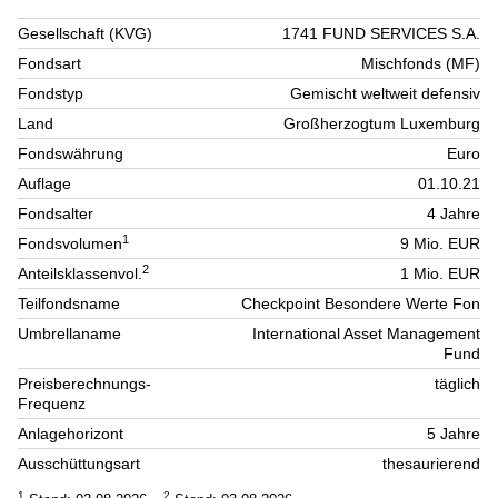
Gesellschaft (KVG)
1741 FUND SERVICES S.A.
Fondsart
Mischfonds (MF)
Fondstyp
Gemischt weltweit defensiv
Land
Großherzogtum Luxemburg
Fondswährung
Euro
Auflage
01.10.21
Fondsalter
4 Jahre
1
Fondsvolumen
9 Mio. EUR
2
Anteilsklassenvol.
1 Mio. EUR
Teilfondsname
Checkpoint Besondere Werte Fon
Umbrellaname
International Asset Management
Fund
Preisberechnungs-
täglich
Frequenz
Anlagehorizont
5 Jahre
Ausschüttungsart
thesaurierend
1
2