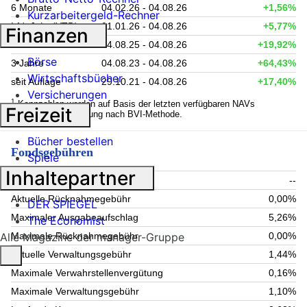
6 Monate
04.02.26 - 04.08.26
+1,56%
Kurzarbeitergeld-Rechner
Lfd. Jahr (YTD)
01.01.26 - 04.08.26
+5,77%
Finanzen
1 Jahr
04.08.25 - 04.08.26
+19,92%
Börse
3 Jahre
04.08.23 - 04.08.26
+64,43%
Wirtschaftsbücher
seit Auflage
29.10.21 - 04.08.26
+17,40%
Versicherungen
1
Kennzahlen werden auf Basis der letzten verfügbaren NAVs
Freizeit
berechnet. Berechnung nach BVI-Methode.
Bücher bestellen
Fondsgebühren
Spiele
Inhaltepartner
Aktueller Ausgabeaufschlag
--
Aktuelle Rücknahmegebühr
0,00%
DER SPIEGEL
Maximaler Ausgabeaufschlag
5,26%
The Economist
Alle Magazine der manager-Gruppe
Maximale Rücknahmegebühr
0,00%
Aktuelle Verwaltungsgebühr
1,44%
Maximale Verwahrstellenvergütung
0,16%
Maximale Verwaltungsgebühr
1,10%