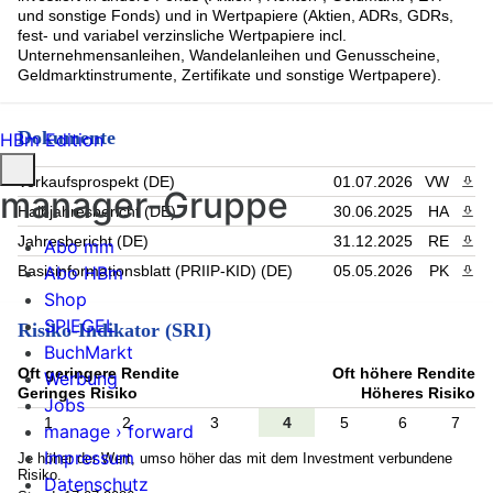
und sonstige Fonds) und in Wertpapiere (Aktien, ADRs, GDRs,
fest- und variabel verzinsliche Wertpapiere incl.
Unternehmensanleihen, Wandelanleihen und Genusscheine,
Geldmarktinstrumente, Zertifikate und sonstige Wertpapere).
Dokumente
HBm Edition
Verkaufsprospekt (DE)
01.07.2026
VW
PDF 
manager-Gruppe
Halbjahresbericht (DE)
30.06.2025
HA
PDF 
Jahresbericht (DE)
31.12.2025
RE
PDF 
Abo mm
Abo HBm
Basisinformationsblatt (PRIIP-KID) (DE)
05.05.2026
PK
PDF 
Shop
SPIEGEL
Risiko-Indikator (SRI)
BuchMarkt
Oft geringere Rendite
Oft höhere Rendite
Werbung
Geringes Risiko
Höheres Risiko
Jobs
1
2
3
4
5
6
7
manage › forward
Impressum
Je höher der Wert, umso höher das mit dem Investment verbundene
Risiko.
Datenschutz