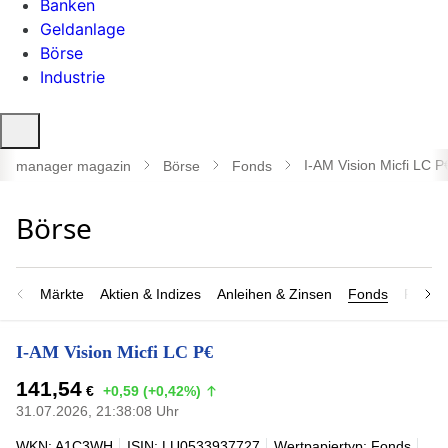
Banken
Geldanlage
Börse
Industrie
Suche
öffnen
I-AM Vision Micfi LC P
manager magazin
Börse
Fonds
Märkte
Aktien & Indizes
Anleihen & Zinsen
Fonds
Rohsto
I-AM Vision Micfi LC P€
141,54
€
+0,59 (+0,42%)
31.07.2026, 21:38:08 Uhr
WKN: A1C3WH
ISIN: LU0533937727
Wertpapiertyp: Fonds