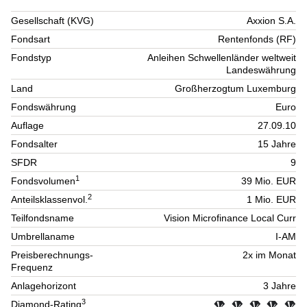
Gesellschaft (KVG)
Axxion S.A.
Fondsart
Rentenfonds (RF)
Fondstyp
Anleihen Schwellenländer weltweit
Landeswährung
Land
Großherzogtum Luxemburg
Fondswährung
Euro
Auflage
27.09.10
Fondsalter
15 Jahre
SFDR
9
1
Fondsvolumen
39 Mio. EUR
2
Anteilsklassenvol.
1 Mio. EUR
Teilfondsname
Vision Microfinance Local Curr
Umbrellaname
I-AM
Preisberechnungs-
2x im Monat
Frequenz
Anlagehorizont
3 Jahre
3
Diamond-Rating