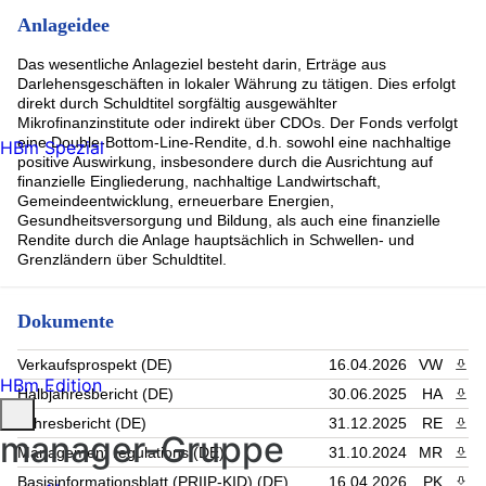
Anlageidee
Das wesentliche Anlageziel besteht darin, Erträge aus
Darlehensgeschäften in lokaler Währung zu tätigen. Dies erfolgt
direkt durch Schuldtitel sorgfältig ausgewählter
Mikrofinanzinstitute oder indirekt über CDOs. Der Fonds verfolgt
eine Double-Bottom-Line-Rendite, d.h. sowohl eine nachhaltige
HBm Spezial
positive Auswirkung, insbesondere durch die Ausrichtung auf
finanzielle Eingliederung, nachhaltige Landwirtschaft,
Gemeindeentwicklung, erneuerbare Energien,
Gesundheitsversorgung und Bildung, als auch eine finanzielle
Rendite durch die Anlage hauptsächlich in Schwellen- und
Grenzländern über Schuldtitel.
Dokumente
Verkaufsprospekt (DE)
16.04.2026
VW
PDF 
HBm Edition
Halbjahresbericht (DE)
30.06.2025
HA
PDF 
Jahresbericht (DE)
31.12.2025
RE
PDF 
manager-Gruppe
Management regulations (DE)
31.10.2024
MR
PDF 
Basisinformationsblatt (PRIIP-KID) (DE)
16.04.2026
PK
PDF 