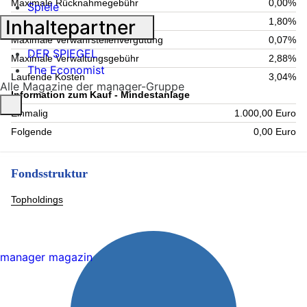
Maximale Rücknahmegebühr
0,00%
Spiele
Inhaltepartner
Aktuelle Verwaltungsgebühr
1,80%
Maximale Verwahrstellenvergütung
0,07%
DER SPIEGEL
Maximale Verwaltungsgebühr
2,88%
The Economist
Laufende Kosten
3,04%
Alle Magazine der manager-Gruppe
Information zum Kauf - Mindestanlage
Einmalig
1.000,00 Euro
Folgende
0,00 Euro
Fondsstruktur
Topholdings
manager magazin