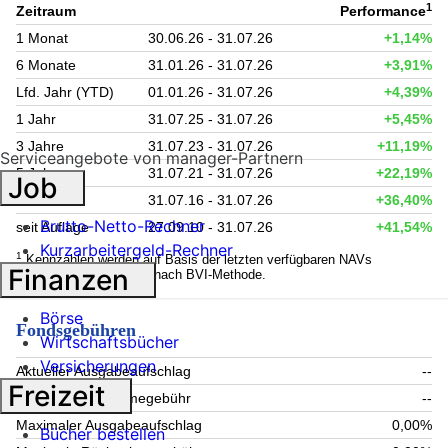
1
Zeitraum
Performance
1 Monat
30.06.26 - 31.07.26
+1,14%
6 Monate
31.01.26 - 31.07.26
+3,91%
Lfd. Jahr (YTD)
01.01.26 - 31.07.26
+4,39%
1 Jahr
31.07.25 - 31.07.26
+5,45%
3 Jahre
31.07.23 - 31.07.26
+11,19%
Serviceangebote von manager-Partnern
5 Jahre
31.07.21 - 31.07.26
+22,19%
Job
10 Jahre
31.07.16 - 31.07.26
+36,40%
Brutto-Netto-Rechner
seit Auflage
27.09.10 - 31.07.26
+41,54%
Kurzarbeitergeld-Rechner
1
Kennzahlen werden auf Basis der letzten verfügbaren NAVs
Finanzen
berechnet. Berechnung nach BVI-Methode.
Börse
Fondsgebühren
Wirtschaftsbücher
Versicherungen
Aktueller Ausgabeaufschlag
--
Freizeit
Aktuelle Rücknahmegebühr
--
Maximaler Ausgabeaufschlag
0,00%
Bücher bestellen