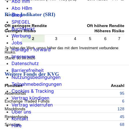
Abo mm
Abo HBm
Risiko-Indikator (SRI)
Shop
SPIEGEL
Oft geringere Rendite
Oft höhere Rendite
BuchMarkt
Geringes Risiko
Höheres Risiko
Werbung
1
2
3
4
5
6
7
Jobs
Je höher der Wert, umso höher das mit dem Investment verbundene
manage › forward
Risiko.
Impressum
Stand: 30.06.2026
Datenschutz
Barrierefreiheit
Weitere Fonds der KVG
Nutzungsbedingungen
Teilnahmebedingungen
Fondsart
Anzahl
Cookies & Tracking
Aktienfonds
95
Vertrag kündigen
Exchange Traded Funds
6
Vertrag widerrufen
Mischfonds
128
Über uns
Rentenfonds
45
Kontakt
Sonstige
68
Hilfe