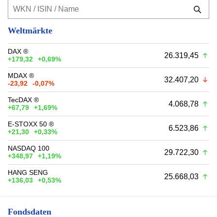
Weltmärkte
DAX ®
26.319,45
+179,32
+0,69%
MDAX ®
32.407,20
-23,92
-0,07%
TecDAX ®
4.068,78
+67,79
+1,69%
E-STOXX 50 ®
6.523,86
+21,30
+0,33%
NASDAQ 100
29.722,30
+348,97
+1,19%
HANG SENG
25.668,03
+136,03
+0,53%
Fondsdaten