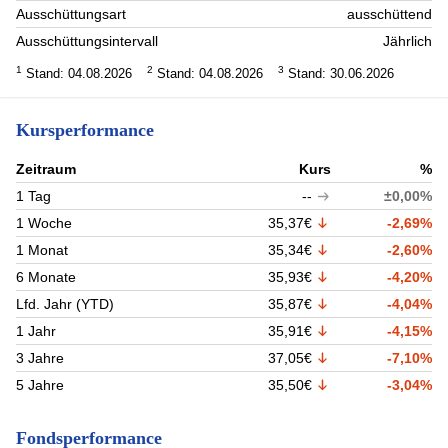
Ausschüttungsart
ausschüttend
Ausschüttungsintervall
Jährlich
1
2
3
Stand: 04.08.2026
Stand: 04.08.2026
Stand: 30.06.2026
Kursperformance
Zeitraum
Kurs
%
1 Tag
--
±0,00%
1 Woche
35,37€
-2,69%
1 Monat
35,34€
-2,60%
6 Monate
35,93€
-4,20%
Lfd. Jahr (YTD)
35,87€
-4,04%
1 Jahr
35,91€
-4,15%
3 Jahre
37,05€
-7,10%
5 Jahre
35,50€
-3,04%
Fondsperformance