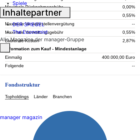
Spiele
Maximale Rücknahmegebühr
0,00%
Inhaltepartner
Aktuelle Verwaltungsgebühr
0,55%
DER SPIEGEL
Maximale Verwahrstellenvergütung
--
The Economist
Maximale Verwaltungsgebühr
0,55%
Alle Magazine der manager-Gruppe
Laufende Kosten
2,87%
Information zum Kauf - Mindestanlage
Einmalig
400.000,00 Euro
Folgende
--
Fondsstruktur
Topholdings
Länder
Branchen
manager magazin