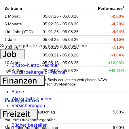
1
Zeitraum
Performance
1 Monat
05.07.26 - 05.08.26
-2,60%
6 Monate
05.02.26 - 05.08.26
-4,20%
Lfd. Jahr (YTD)
01.01.26 - 05.08.26
-4,04%
1 Jahr
05.08.25 - 05.08.26
-4,15%
Serviceangebote von manager-Partnern
3 Jahre
05.08.23 - 05.08.26
-7,10%
Job
5 Jahre
05.08.21 - 05.08.26
-3,04%
10 Jahre
05.08.16 - 05.08.26
+12,03%
Brutto-Netto-Rechner
seit Auflage
20.06.08 - 05.08.26
+49,11%
Kurzarbeitergeld-Rechner
Finanzen
1
Kennzahlen werden auf Basis der letzten verfügbaren NAVs
berechnet. Berechnung nach BVI-Methode.
Börse
Wirtschaftsbücher
Fondsgebühren
Versicherungen
Freizeit
Aktueller Ausgabeaufschlag
5,00%
Aktuelle Rücknahmegebühr
--
Bücher bestellen
Maximaler Ausgabeaufschlag
6,00%