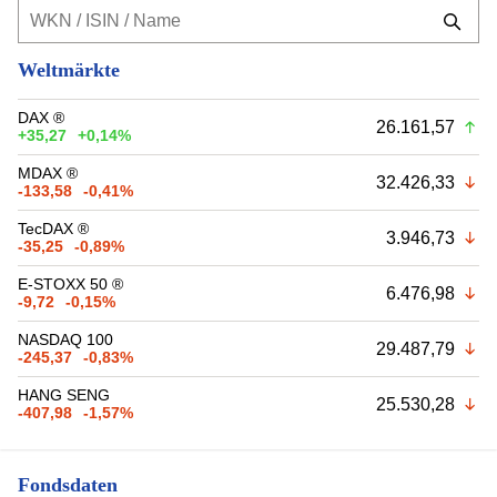
Weltmärkte
DAX ®
26.161,57
+35,27
+0,14%
MDAX ®
32.426,33
-133,58
-0,41%
TecDAX ®
3.946,73
-35,25
-0,89%
E-STOXX 50 ®
6.476,98
-9,72
-0,15%
NASDAQ 100
29.487,79
-245,37
-0,83%
HANG SENG
25.530,28
-407,98
-1,57%
Fondsdaten