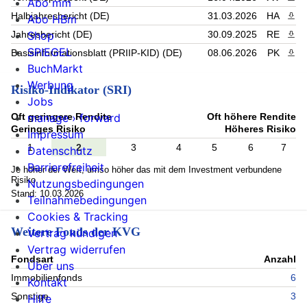
Abo mm
Halbjahresbericht (DE)
31.03.2026
HA
PDF 
Abo HBm
Shop
Jahresbericht (DE)
30.09.2025
RE
PDF 
SPIEGEL
Basisinformationsblatt (PRIIP-KID) (DE)
08.06.2026
PK
PDF 
BuchMarkt
Werbung
Risiko-Indikator (SRI)
Jobs
Oft geringere Rendite
Oft höhere Rendite
manage › forward
Geringes Risiko
Höheres Risiko
Impressum
1
2
3
4
5
6
7
Datenschutz
Barrierefreiheit
Je höher der Wert, umso höher das mit dem Investment verbundene
Risiko.
Nutzungsbedingungen
Stand: 10.03.2026
Teilnahmebedingungen
Cookies & Tracking
Weitere Fonds der KVG
Vertrag kündigen
Vertrag widerrufen
Fondsart
Anzahl
Über uns
Immobilienfonds
6
Kontakt
Sonstige
3
Hilfe