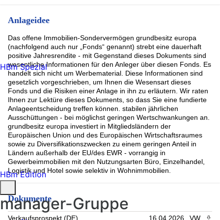
Anlageidee
Das offene Immobilien-Sondervermögen grundbesitz europa
(nachfolgend auch nur „Fonds“ genannt) strebt eine dauerhaft
positive Jahresrendite - mit Gegenstand dieses Dokuments sind
wesentliche Informationen für den Anleger über diesen Fonds. Es
HBm Spezial
handelt sich nicht um Werbematerial. Diese Informationen sind
gesetzlich vorgeschrieben, um Ihnen die Wesensart dieses
Fonds und die Risiken einer Anlage in ihn zu erläutern. Wir raten
Ihnen zur Lektüre dieses Dokuments, so dass Sie eine fundierte
Anlageentscheidung treffen können. stabilen jährlichen
Ausschüttungen - bei möglichst geringen Wertschwankungen an.
grundbesitz europa investiert in Mitgliedsländern der
Europäischen Union und des Europäischen Wirtschaftsraumes
sowie zu Diversifikationszwecken zu einem geringen Anteil in
Ländern außerhalb der EU/des EWR - vorrangig in
Gewerbeimmobilien mit den Nutzungsarten Büro, Einzelhandel,
Logistik und Hotel sowie selektiv in Wohnimmobilien.
HBm Edition
Dokumente
manager-Gruppe
Verkaufsprospekt (DE)
16.04.2026
VW
PDF 