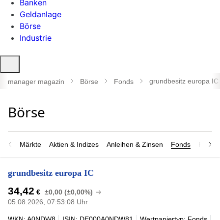
Banken
Geldanlage
Börse
Industrie
Suche
öffnen
grundbesitz europa IC
manager magazin
Börse
Fonds
Märkte
Aktien & Indizes
Anleihen & Zinsen
Fonds
Rohsto
grundbesitz europa IC
34,42
€
±0,00 (±0,00%)
05.08.2026, 07:53:08 Uhr
WKN: A0NDW8
ISIN: DE000A0NDW81
Wertpapiertyp: Fonds