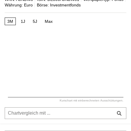
Währung: Euro
Börse: Investmentfonds
3M
1J
5J
Max
Kurschart mit einberechneten Ausschüttungen.