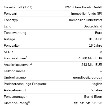
Gesellschaft (KVG)
DWS Grundbesitz GmbH
Fondsart
Immobilienfonds (IF)
Fondstyp
Immobilien unbefristet
Land
Deutschland
Fondswährung
Euro
Auflage
01.04.08
Fondsalter
18 Jahre
SFDR
8
1
Fondsvolumen
4.560 Mio. EUR
2
Anteilsklassenvol.
243 Mio. EUR
Teilfondsname
--
Umbrellaname
grundbesitz europa
Preisberechnungs-Frequenz
täglich
Anlagehorizont
5 Jahre
Fondsmanager
Bernd Ebert
3
Diamond-Rating