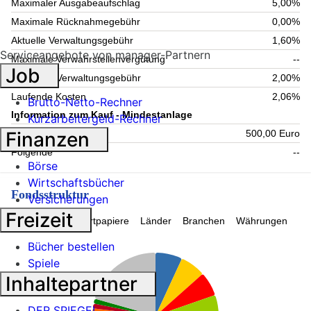
Maximaler Ausgabeaufschlag
5,00%
Maximale Rücknahmegebühr
0,00%
Aktuelle Verwaltungsgebühr
1,60%
Serviceangebote von manager-Partnern
Maximale Verwahrstellenvergütung
--
Job
Maximale Verwaltungsgebühr
2,00%
Laufende Kosten
2,06%
Brutto-Netto-Rechner
Information zum Kauf - Mindestanlage
Kurzarbeitergeld-Rechner
Finanzen
Einmalig
500,00 Euro
Folgende
--
Börse
Wirtschaftsbücher
Fondsstruktur
Versicherungen
Freizeit
Topholdings
Wertpapiere
Länder
Branchen
Währungen
Bücher bestellen
Spiele
Inhaltepartner
DER SPIEGEL