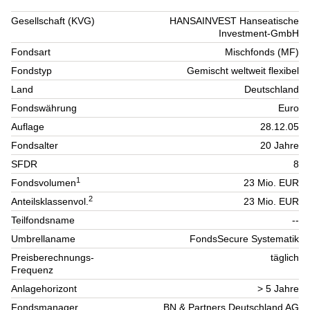
Gesellschaft (KVG)
HANSAINVEST Hanseatische
Investment-GmbH
Fondsart
Mischfonds (MF)
Fondstyp
Gemischt weltweit flexibel
Land
Deutschland
Fondswährung
Euro
Auflage
28.12.05
Fondsalter
20 Jahre
SFDR
8
1
Fondsvolumen
23 Mio. EUR
2
Anteilsklassenvol.
23 Mio. EUR
Teilfondsname
--
Umbrellaname
FondsSecure Systematik
Preisberechnungs-
täglich
Frequenz
Anlagehorizont
> 5 Jahre
Fondsmanager
BN & Partners Deutschland AG