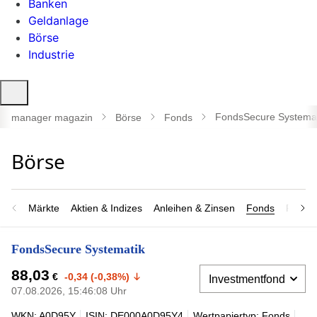
Banken
Geldanlage
Börse
Industrie
Suche
öffnen
FondsSecure Systemat
manager magazin
Börse
Fonds
Märkte
Aktien & Indizes
Anleihen & Zinsen
Fonds
Rohsto
FondsSecure Systematik
88,03
€
-0,34 (-0,38%)
07.08.2026, 15:46:08 Uhr
WKN: A0D95Y
ISIN: DE000A0D95Y4
Wertpapiertyp: Fonds