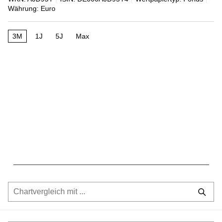
Währung: Euro
3M
1J
5J
Max