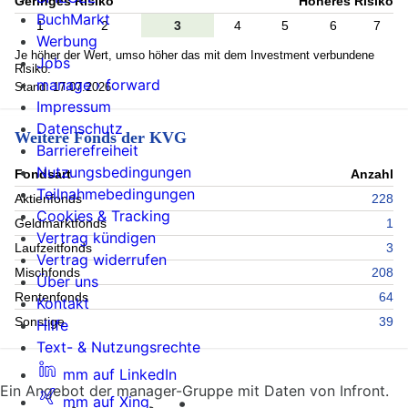
Geringes Risiko
Höheres Risiko
BuchMarkt
1
2
3
4
5
6
7
Werbung
Je höher der Wert, umso höher das mit dem Investment verbundene
Jobs
Risiko.
manage › forward
Stand: 17.07.2026
Impressum
Datenschutz
Weitere Fonds der KVG
Barrierefreiheit
Nutzungsbedingungen
Fondsart
Anzahl
Teilnahmebedingungen
Aktienfonds
228
Cookies & Tracking
Geldmarktfonds
1
Vertrag kündigen
Laufzeitfonds
3
Vertrag widerrufen
Mischfonds
208
Über uns
Rentenfonds
64
Kontakt
Sonstige
39
Hilfe
Text- & Nutzungsrechte
mm auf LinkedIn
Ein Angebot der manager-Gruppe mit Daten von Infront.
mm auf Xing