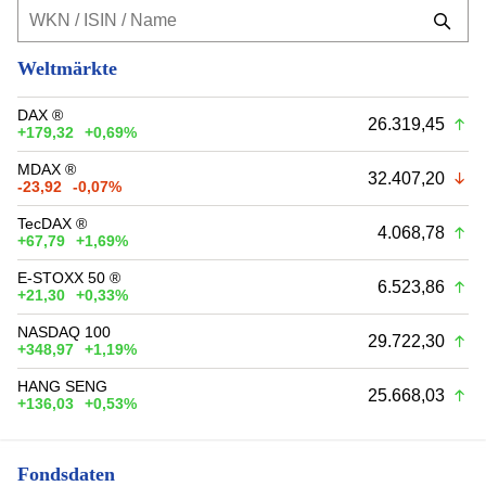
Weltmärkte
DAX ®
26.319,45
+179,32
+0,69%
MDAX ®
32.407,20
-23,92
-0,07%
TecDAX ®
4.068,78
+67,79
+1,69%
E-STOXX 50 ®
6.523,86
+21,30
+0,33%
NASDAQ 100
29.722,30
+348,97
+1,19%
HANG SENG
25.668,03
+136,03
+0,53%
Fondsdaten