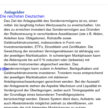
GOLD (2.95%)
LYXOR ETF FTSE ATHEX LARGE CAP (2.84%)
Anlageidee
Samsung Electronics Co. Ltd. R.Shs(NV)Pf(GDR144A)/25 SW
Die reichsten Deutschen
100 (2.2%)
Hochtief (2.1%)
Das Ziel der Anlagepolitik des Sondervermögens ist es, einen
WisdomTree ICAV-Blockchain ETF Reg.Shs USD Acc. oN
mittel- bis langfristig hohen Wertzuwachs zu erwirtschaften. Um
(2.03%)
dies zu erreichen investiert das Sondervermögen aus Gründen
SIEMENS ENERGY AG (1.97%)
der Risikostreuung in verschiedene Assetklassen (wie z.B. Aktien,
VANGUARD S-CAP IDX (1.9%)
Anleihen bzw. Obligationen, Rohstoffe sowie
Hershey (1.72%)
Geldmarktinstrumente), insbesondere in Form von
Investmentanteilen, ETFs, Einzeltiteln und Zertifikaten. Die
ASML Holding (1.48%)
Gewichtung der einzelnen Vermögensklassen ist abhängig von
MICRON TECHNOLOGY INC (1.44%)
der jeweiligen Marktsituation. In schwierigen Marktphasen kann
GRENERGY RENOVABLES (1.41%)
die Aktienquote bis auf 0 % reduziert oder (teilweise) mit
Intel Corp (1.29%)
derivaten Instrumenten abgesichert werden. Das
Strabag SE (1.27%)
HBm
Sondervermögen kann zudem in Anleihen, Bankguthaben und
Argen-X Nv (1.26%)
Geldmarktinstrumente investieren. Trotzdem muss entsprechend
PALO ALTO NETWORKS INC (1.24%)
der jeweiligen Marktsituation mit stärkeren
Rest (20.62%)
Anteilspreisschwankungen gerechnet werden. Bei der Auswahl
der Anlagewerte stehen die Aspekte Wachstum und Liquidität im
Vordergrund der Überlegungen, wobei auch Timingaspekte auf
der Grundlage eines besonderen Trendfolgesystems
berücksichtigt werden. Dieses System dient dazu, Aufwärts- wie
auch Abwärtstrends möglichst zeitnah zu identifizieren, um
einerseits die sich bietenden Marktchancen zu nutzen,