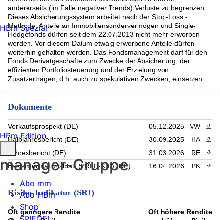
andererseits (im Falle negativer Trends) Verluste zu begrenzen.
Dieses Absicherungssystem arbeitet nach der Stop-Loss -
Methode. Anteile an Immobiliensondervermögen und Single-
HBm Spezial
Hedgefonds dürfen seit dem 22.07.2013 nicht mehr erworben
werden. Vor diesem Datum etwaig erworbene Anteile dürfen
weiterhin gehalten werden. Das Fondsmanagement darf für den
Fonds Derivatgeschäfte zum Zwecke der Absicherung, der
effizienten Portfoliosteuerung und der Erzielung von
Zusatzerträgen, d.h. auch zu spekulativen Zwecken, einsetzen.
Dokumente
Verkaufsprospekt (DE)
05.12.2025
VW
PDF 
HBm Edition
Halbjahresbericht (DE)
30.09.2025
HA
PDF 
Jahresbericht (DE)
31.03.2026
RE
PDF 
manager-Gruppe
Basisinformationsblatt (PRIIP-KID) (DE)
16.04.2026
PK
PDF 
Abo mm
Risiko-Indikator (SRI)
Abo HBm
Shop
Oft geringere Rendite
Oft höhere Rendite
SPIEGEL