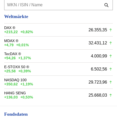
Weltmärkte
DAX ®
26.355,35
+215,22
+0,82%
MDAX ®
32.431,12
+4,79
+0,01%
TecDAX ®
4.000,99
+54,26
+1,37%
E-STOXX 50 ®
6.502,56
+25,58
+0,39%
NASDAQ 100
29.723,96
+350,62
+1,19%
HANG SENG
25.668,03
+136,03
+0,53%
Fondsdaten