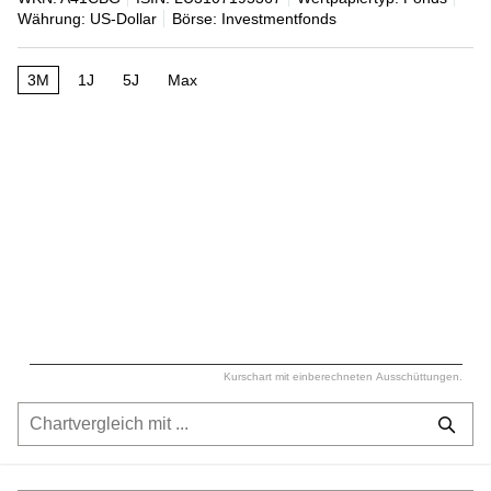
Währung: US-Dollar
Börse: Investmentfonds
3M
1J
5J
Max
Kurschart mit einberechneten Ausschüttungen.