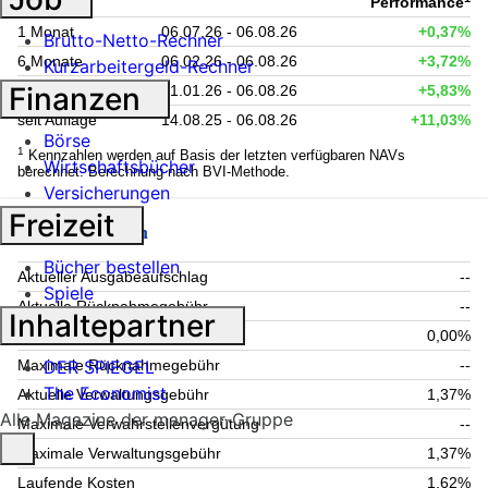
Zeitraum
Performance
1 Monat
06.07.26 - 06.08.26
+0,37%
Brutto-Netto-Rechner
6 Monate
06.02.26 - 06.08.26
+3,72%
Kurzarbeitergeld-Rechner
Finanzen
Lfd. Jahr (YTD)
01.01.26 - 06.08.26
+5,83%
seit Auflage
14.08.25 - 06.08.26
+11,03%
Börse
1
Kennzahlen werden auf Basis der letzten verfügbaren NAVs
Wirtschaftsbücher
berechnet. Berechnung nach BVI-Methode.
Versicherungen
Freizeit
Fondsgebühren
Bücher bestellen
Aktueller Ausgabeaufschlag
--
Spiele
Aktuelle Rücknahmegebühr
--
Inhaltepartner
Maximaler Ausgabeaufschlag
0,00%
DER SPIEGEL
Maximale Rücknahmegebühr
--
The Economist
Aktuelle Verwaltungsgebühr
1,37%
Alle Magazine der manager-Gruppe
Maximale Verwahrstellenvergütung
--
Maximale Verwaltungsgebühr
1,37%
Laufende Kosten
1,62%