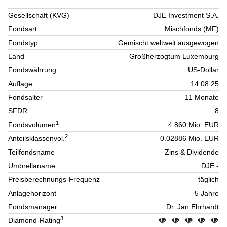
Gesellschaft (KVG)
DJE Investment S.A.
Fondsart
Mischfonds (MF)
Fondstyp
Gemischt weltweit ausgewogen
Land
Großherzogtum Luxemburg
Fondswährung
US-Dollar
Auflage
14.08.25
Fondsalter
11 Monate
SFDR
8
1
Fondsvolumen
4.860 Mio. EUR
2
Anteilsklassenvol.
0.02886 Mio. EUR
Teilfondsname
Zins & Dividende
Umbrellaname
DJE -
Preisberechnungs-Frequenz
täglich
Anlagehorizont
5 Jahre
Fondsmanager
Dr. Jan Ehrhardt
3
Diamond-Rating