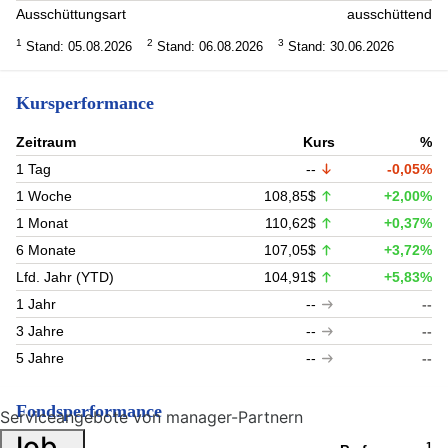
Ausschüttungsart
ausschüttend
1
2
3
Stand: 05.08.2026
Stand: 06.08.2026
Stand: 30.06.2026
Kursperformance
Zeitraum
Kurs
%
1 Tag
--
-0,05%
1 Woche
108,85$
+2,00%
1 Monat
110,62$
+0,37%
6 Monate
107,05$
+3,72%
Lfd. Jahr (YTD)
104,91$
+5,83%
1 Jahr
--
--
3 Jahre
--
--
5 Jahre
--
--
Fondsperformance
Serviceangebote von manager-Partnern
Job
1