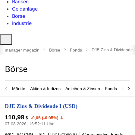
Banken
Geldanlage
Börse
Industrie
Suche
öffnen
DJE Zins & Dividende 
manager magazin
Börse
Fonds
Märkte
Aktien & Indizes
Anleihen & Zinsen
Fonds
Rohsto
DJE Zins & Dividende I (USD)
110,98
$
-0,05 (-0,05%)
07.08.2026, 16:52:11 Uhr
WKN: A41CBG
ISIN: LU3107195367
Wertpapiertyp: Fonds