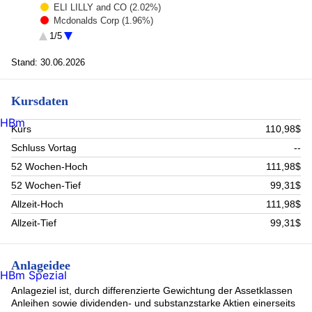
ELI LILLY and CO (2.02%)
Mcdonalds Corp (1.96%)
Taiwan Semiconductor Manufacturing Co. Ltd. (1.95%)
1/5
US TREASURY N/B (1.65%)
MEX BONOS DESARR FIX RT (1.56%)
Stand: 30.06.2026
Norwegian Government (1.47%)
Linde (1.34%)
Kursdaten
Nvidia Corp. (1.31%)
Alphabet Inc A (1.27%)
HBm
Rest (83.13%)
Kurs
110,98$
Schluss Vortag
--
52 Wochen-Hoch
111,98$
52 Wochen-Tief
99,31$
Allzeit-Hoch
111,98$
Allzeit-Tief
99,31$
Anlageidee
HBm Spezial
Anlageziel ist, durch differenzierte Gewichtung der Assetklassen
Anleihen sowie dividenden- und substanzstarke Aktien einerseits