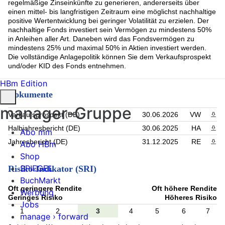
regelmäßige Zinseinkünfte zu generieren, andererseits über
einen mittel- bis langfristigen Zeitraum eine möglichst nachhaltige
positive Wertentwicklung bei geringer Volatilität zu erzielen. Der
nachhaltige Fonds investiert sein Vermögen zu mindestens 50%
in Anleihen aller Art. Daneben wird das Fondsvermögen zu
mindestens 25% und maximal 50% in Aktien investiert werden.
Die vollständige Anlagepolitik können Sie dem Verkaufsprospekt
und/oder KID des Fonds entnehmen.
HBm Edition
Dokumente
manager-Gruppe
Verkaufsprospekt (DE)
30.06.2026
VW
PDF 
Halbjahresbericht (DE)
30.06.2025
HA
PDF 
Abo mm
Jahresbericht (DE)
31.12.2025
RE
PDF 
Abo HBm
Shop
SPIEGEL
Risiko-Indikator (SRI)
BuchMarkt
Oft geringere Rendite
Oft höhere Rendite
Werbung
Geringes Risiko
Höheres Risiko
Jobs
1
2
3
4
5
6
7
manage › forward