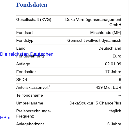
Fondsdaten
Gesellschaft (KVG)
Deka Vermögensmanagement
GmbH
Fondsart
Mischfonds (MF)
Fondstyp
Gemischt weltweit dynamisch
Land
Deutschland
Die reichsten Deutschen
Fondswährung
Euro
Auflage
02.01.09
Fondsalter
17 Jahre
SFDR
6
1
Anteilsklassenvol.
439 Mio. EUR
Teilfondsname
--
Umbrellaname
DekaStruktur: 5 ChancePlus
Preisberechnungs-
täglich
Frequenz
HBm
Anlagehorizont
6 Jahre