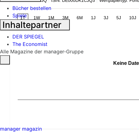
WKN: DK1CJQ
ISIN: DE000DK1CJQ3
Wertpapiertyp: Fon
Bücher bestellen
Spiele
1T
1W
1M
3M
6M
1J
3J
5J
10J
Inhaltepartner
DER SPIEGEL
The Economist
Alle Magazine der manager-Gruppe
Keine Date
manager magazin