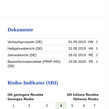
Dokumente
Verkaufsprospekt (DE)
01.09.2019
VW
PDF heru
Halbjahresbericht (DE)
31.08.2019
HA
PDF heru
Jahresbericht (DE)
28.02.2019
RE
PDF heru
Basisinformationsblatt (PRIIP-KID)
19.06.2026
PK
PDF heru
(DE)
Risiko-Indikator (SRI)
Oft geringere Rendite
Oft höhere Rendite
Geringes Risiko
Höheres Risiko
1
2
3
4
5
6
7