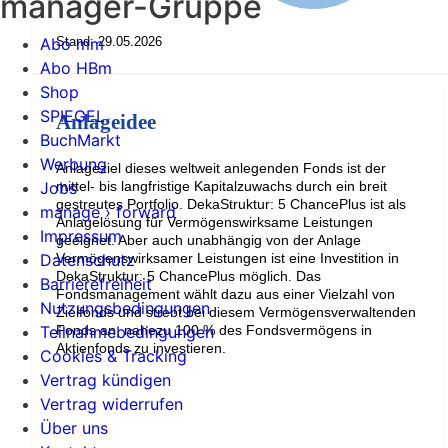
manager-Gruppe
Stand: 29.05.2026
Abo mm
Abo HBm
Shop
SPIEGEL
Anlageidee
BuchMarkt
Werbung
Anlageziel dieses weltweit anlegenden Fonds ist der
mittel- bis langfristige Kapitalzuwachs durch ein breit
Jobs
gestreutes Portfolio. DekaStruktur: 5 ChancePlus ist als
manage › forward
Anlagelösung für Vermögenswirksame Leistungen
Impressum
geeignet. Aber auch unabhängig von der Anlage
Vermögenswirksamer Leistungen ist eine Investition in
Datenschutz
DekaStruktur: 5 ChancePlus möglich. Das
Barrierefreiheit
Fondsmanagement wählt dazu aus einer Vielzahl von
Nutzungsbedingungen
Zielfonds und strebt bei diesem Vermögensverwaltenden
Fonds an, nahezu 100 % des Fondsvermögens in
Teilnahmebedingungen
Aktienfonds zu investieren.
Cookies & Tracking
Vertrag kündigen
Vertrag widerrufen
Über uns