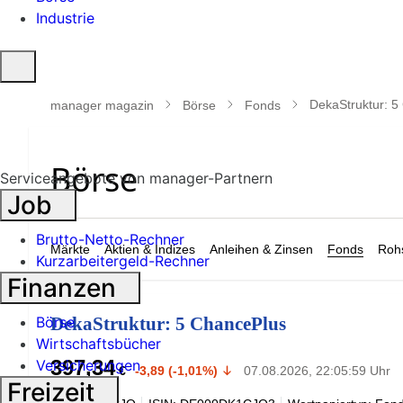
Industrie
Suche
öffnen
DekaStruktur: 5
manager magazin
Börse
Fonds
Serviceangebote von manager-Partnern
Job
Brutto-Netto-Rechner
Märkte
Aktien & Indizes
Anleihen & Zinsen
Fonds
Rohs
Kurzarbeitergeld-Rechner
Finanzen
Börse
DekaStruktur: 5 ChancePlus
Wirtschaftsbücher
397,34
Versicherungen
€
-3,89 (-1,01%)
07.08.2026, 22:05:59 Uhr
Freizeit