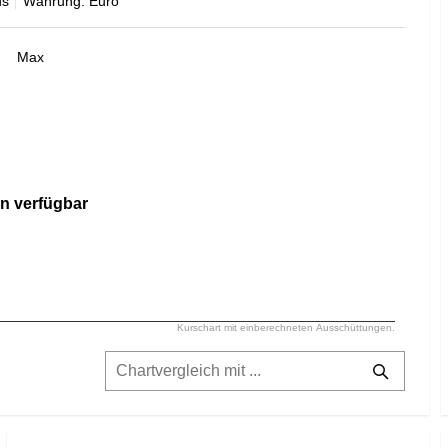
ds
Währung: Euro
Max
n verfügbar
Kurschart mit einberechneten Ausschüttungen.