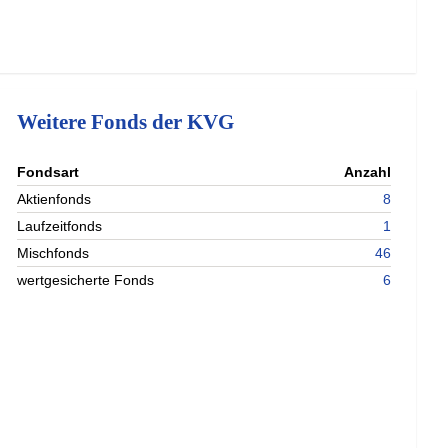
Weitere Fonds der KVG
nterladen
Fondsart
Anzahl
nterladen
Aktienfonds
8
nterladen
Laufzeitfonds
1
nterladen
Mischfonds
46
wertgesicherte Fonds
6