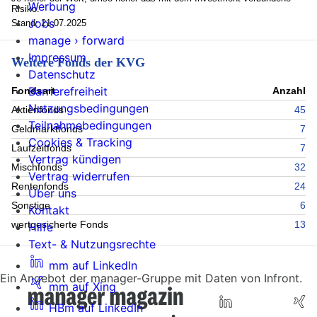
Werbung
Risiko.
Jobs
Stand: 21.07.2025
manage › forward
Impressum
Weitere Fonds der KVG
Datenschutz
Barrierefreiheit
Fondsart
Anzahl
Nutzungsbedingungen
Aktienfonds
45
Teilnahmebedingungen
Geldmarktfonds
7
Cookies & Tracking
Laufzeitfonds
7
Vertrag kündigen
Mischfonds
32
Vertrag widerrufen
Rentenfonds
24
Über uns
Sonstige
6
Kontakt
wertgesicherte Fonds
13
Hilfe
Text- & Nutzungsrechte
mm auf LinkedIn
Ein Angebot der manager-Gruppe mit Daten von Infront.
mm auf Xing
HBm auf LinkedIn