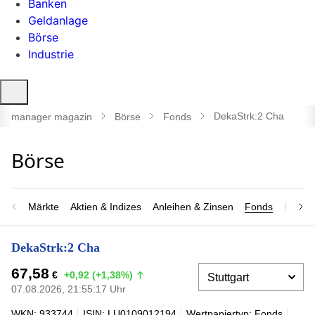
Banken
Geldanlage
Börse
Industrie
Suche
öffnen
DekaStrk:2 Cha
manager magazin
Börse
Fonds
Märkte
Aktien & Indizes
Anleihen & Zinsen
Fonds
Rohsto
DekaStrk:2 Cha
67,58
€
+0,92 (+1,38%)
07.08.2026, 21:55:17 Uhr
WKN: 933744
ISIN: LU0109012194
Wertpapiertyp: Fonds