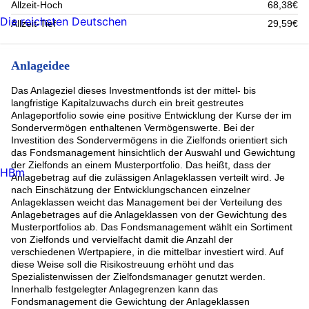
Allzeit-Hoch
68,38€
Die reichsten Deutschen
Allzeit-Tief
29,59€
Anlageidee
Das Anlageziel dieses Investmentfonds ist der mittel- bis
langfristige Kapitalzuwachs durch ein breit gestreutes
Anlageportfolio sowie eine positive Entwicklung der Kurse der im
Sondervermögen enthaltenen Vermögenswerte. Bei der
Investition des Sondervermögens in die Zielfonds orientiert sich
das Fondsmanagement hinsichtlich der Auswahl und Gewichtung
der Zielfonds an einem Musterportfolio. Das heißt, dass der
HBm
Anlagebetrag auf die zulässigen Anlageklassen verteilt wird. Je
nach Einschätzung der Entwicklungschancen einzelner
Anlageklassen weicht das Management bei der Verteilung des
Anlagebetrages auf die Anlageklassen von der Gewichtung des
Musterportfolios ab. Das Fondsmanagement wählt ein Sortiment
von Zielfonds und vervielfacht damit die Anzahl der
verschiedenen Wertpapiere, in die mittelbar investiert wird. Auf
diese Weise soll die Risikostreuung erhöht und das
Spezialistenwissen der Zielfondsmanager genutzt werden.
Innerhalb festgelegter Anlagegrenzen kann das
Fondsmanagement die Gewichtung der Anlageklassen