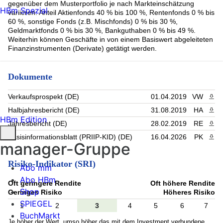
gegenüber dem Musterportfolio je nach Markteinschätzung
HBm Spezial
variieren: Anteil Aktienfonds 40 % bis 100 %, Rentenfonds 0 % bis
60 %, sonstige Fonds (z.B. Mischfonds) 0 % bis 30 %,
Geldmarktfonds 0 % bis 30 %, Bankguthaben 0 % bis 49 %.
Weiterhin können Geschäfte in von einem Basiswert abgeleiteten
Finanzinstrumenten (Derivate) getätigt werden.
Dokumente
Verkaufsprospekt (DE)
01.04.2019
VW
PDF 
Halbjahresbericht (DE)
31.08.2019
HA
PDF 
HBm Edition
Jahresbericht (DE)
28.02.2019
RE
PDF 
Basisinformationsblatt (PRIIP-KID) (DE)
16.04.2026
PK
PDF 
manager-Gruppe
Risiko-Indikator (SRI)
Abo mm
Abo HBm
Oft geringere Rendite
Oft höhere Rendite
Shop
Geringes Risiko
Höheres Risiko
SPIEGEL
1
2
3
4
5
6
7
BuchMarkt
Je höher der Wert, umso höher das mit dem Investment verbundene