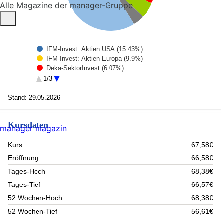
Alle Magazine der manager-Gruppe
IFM-Invest: Aktien USA (15.43%)
IFM-Invest: Aktien Europa (9.9%)
Deka-SektorInvest (6.07%)
Deka MSCI Europe UCITS ETF (5.74%)
1/3
DekaLux-Japan Flex Hedged Euro E (A) (4.08%)
Rest (58.78%)
Stand: 29.05.2026
Kursdaten
manager magazin
Kurs
67,58€
Eröffnung
66,58€
Tages-Hoch
68,38€
Tages-Tief
66,57€
52 Wochen-Hoch
68,38€
52 Wochen-Tief
56,61€