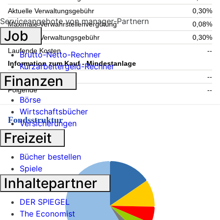
Aktuelle Verwaltungsgebühr
0,30%
Serviceangebote von manager-Partnern
Maximale Verwahrstellenvergütung
0,08%
Job
Maximale Verwaltungsgebühr
0,30%
Laufende Kosten
--
Brutto-Netto-Rechner
Information zum Kauf - Mindestanlage
Kurzarbeitergeld-Rechner
Finanzen
Einmalig
--
Folgende
--
Börse
Wirtschaftsbücher
Fondsstruktur
Versicherungen
Freizeit
Topholdings
Bücher bestellen
Spiele
Inhaltepartner
DER SPIEGEL
The Economist