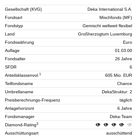
Gesellschaft (KVG)
Deka International S.A.
Fondsart
Mischfonds (MF)
Fondstyp
Gemischt weltweit flexibel
Land
Großherzogtum Luxemburg
Fondswährung
Euro
Auflage
01.03.00
Fondsalter
26 Jahre
SFDR
6
1
Anteilsklassenvol.
605 Mio. EUR
Teilfondsname
Chance
Umbrellaname
DekaStruktur: 2
Preisberechnungs-Frequenz
täglich
Anlagehorizont
6 Jahre
Fondsmanager
Deka-Team
3
Diamond-Rating
Ausschüttungsart
ausschüttend