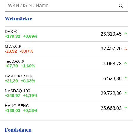
Weltmärkte
DAX ®
26.319,45
+179,32
+0,69%
MDAX ®
32.407,20
-23,92
-0,07%
TecDAX ®
4.068,78
+67,79
+1,69%
E-STOXX 50 ®
6.523,86
+21,30
+0,33%
NASDAQ 100
29.722,30
+348,97
+1,19%
HANG SENG
25.668,03
+136,03
+0,53%
Fondsdaten