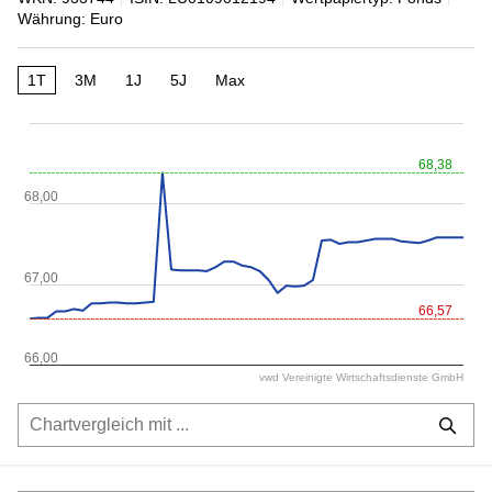
Währung: Euro
1T
3M
1J
5J
Max
68,38
68,00
67,00
66,57
66,00
vwd Vereinigte Wirtschaftsdienste GmbH