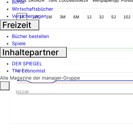
WKN: DK0A2R
ISIN: LU0268059614
Wertpapiertyp: Fonds
Börse
Wirtschaftsbücher
Versicherungen
1T
1W
1M
3M
6M
1J
3J
5J
10J
Freizeit
Bücher bestellen
Spiele
1015,00
Inhaltepartner
DER SPIEGEL
The Economist
1014,00
Alle Magazine der manager-Gruppe
1013,00