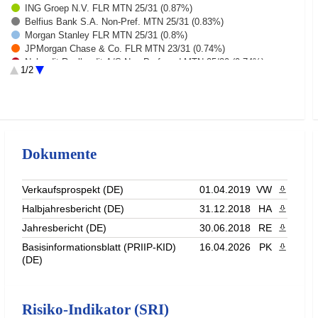
ING Groep N.V. FLR MTN 25/31 (0.87%)
Belfius Bank S.A. Non-Pref. MTN 25/31 (0.83%)
Morgan Stanley FLR MTN 25/31 (0.8%)
JPMorgan Chase & Co. FLR MTN 23/31 (0.74%)
Nykredit Realkredit A/S Non-Preferred MTN 25/30 (0.74%)
1/2
Commerzbank AG FLR MTN S.1031 24/31 (0.73%)
Suez S.A. MTN 22/30 (0.7%)
Rest (91.43%)
Dokumente
Verkaufsprospekt (DE)
01.04.2019
VW
PDF heru
Halbjahresbericht (DE)
31.12.2018
HA
PDF heru
Jahresbericht (DE)
30.06.2018
RE
PDF heru
Basisinformationsblatt (PRIIP-KID)
16.04.2026
PK
PDF heru
(DE)
Risiko-Indikator (SRI)