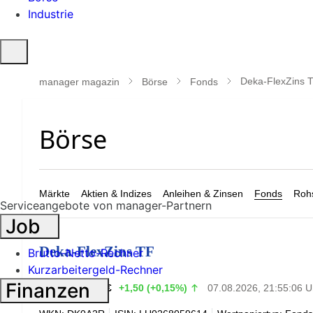
Industrie
Suche
öffnen
Deka-FlexZins 
manager magazin
Börse
Fonds
Märkte
Aktien & Indizes
Anleihen & Zinsen
Fonds
Rohs
Serviceangebote von manager-Partnern
Job
Deka-FlexZins TF
Brutto-Netto-Rechner
Kurzarbeitergeld-Rechner
1.015,00
Finanzen
€
+1,50 (+0,15%)
07.08.2026, 21:55:06 U