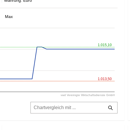
Währung: Euro
Max
1.015,10
1.013,50
vwd Vereinigte Wirtschaftsdienste GmbH