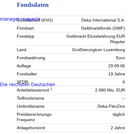
Fondsdaten
manager magazin
Gesellschaft (KVG)
Deka International S.A.
Fondsart
Geldmarktfonds (GMF)
Fondstyp
Geldmarkt Einzelwährung EUR
Regular
Land
Großherzogtum Luxemburg
Fondswährung
Euro
Auflage
29.09.06
Fondsalter
19 Jahre
SFDR
6
Die reichsten Deutschen
1
Anteilsklassenvol.
2.080 Mio. EUR
Teilfondsname
--
Umbrellaname
Deka-FlexZins
Preisberechnungs-
täglich
Frequenz
Anlagehorizont
2 Jahre