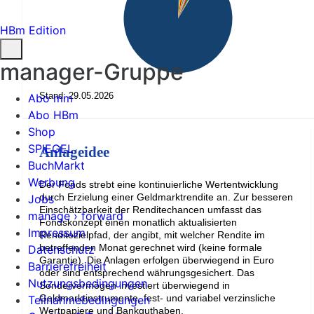
HBm Edition
manager-Gruppe
Stand: 29.05.2026
Abo mm
Abo HBm
Shop
SPIEGEL
Anlageidee
BuchMarkt
Werbung
Der Fonds strebt eine kontinuierliche Wertentwicklung
durch Erzielung einer Geldmarktrendite an. Zur besseren
Jobs
Einschätzbarkeit der Renditechancen umfasst das
manage › forward
Fondskonzept einen monatlich aktualisierten
Impressum
Renditezielpfad, der angibt, mit welcher Rendite im
betreffenden Monat gerechnet wird (keine formale
Datenschutz
Garantie). Die Anlagen erfolgen überwiegend in Euro
Barrierefreiheit
oder sind entsprechend währungsgesichert. Das
Nutzungsbedingungen
Sondervermögen investiert überwiegend in
Geldmarktinstrumente, fest- und variabel verzinsliche
Teilnahmebedingungen
Wertpapiere und Bankguthaben.