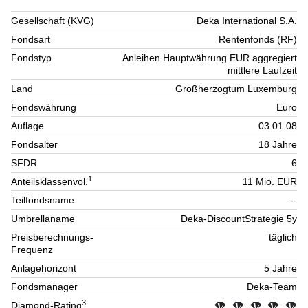
Gesellschaft (KVG)
Deka International S.A.
Fondsart
Rentenfonds (RF)
Fondstyp
Anleihen Hauptwährung EUR aggregiert
mittlere Laufzeit
Land
Großherzogtum Luxemburg
Fondswährung
Euro
Auflage
03.01.08
Fondsalter
18 Jahre
SFDR
6
1
Anteilsklassenvol.
11 Mio. EUR
Teilfondsname
--
Umbrellaname
Deka-DiscountStrategie 5y
Preisberechnungs-
täglich
Frequenz
Anlagehorizont
5 Jahre
Fondsmanager
Deka-Team
3
Diamond-Rating