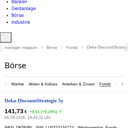
Banken
Geldanlage
Börse
Industrie
Suche
öffnen
Deka-DiscountStrategi
manager magazin
Börse
Fonds
Märkte
Aktien & Indizes
Anleihen & Zinsen
Fonds
Rohsto
Deka-DiscountStrategie 5y
141,73
€
+0,41 (+0,29%)
05.08.2026, 18:42:11 Uhr
WKN: DK0FPN
ISIN: LU0323234723
Wertpapiertyp: Fonds