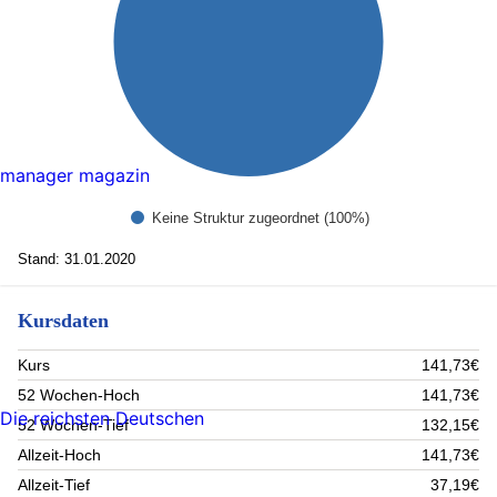
manager magazin
Keine Struktur zugeordnet (100%)
Stand: 31.01.2020
Kursdaten
Kurs
141,73€
52 Wochen-Hoch
141,73€
Die reichsten Deutschen
52 Wochen-Tief
132,15€
Allzeit-Hoch
141,73€
Allzeit-Tief
37,19€