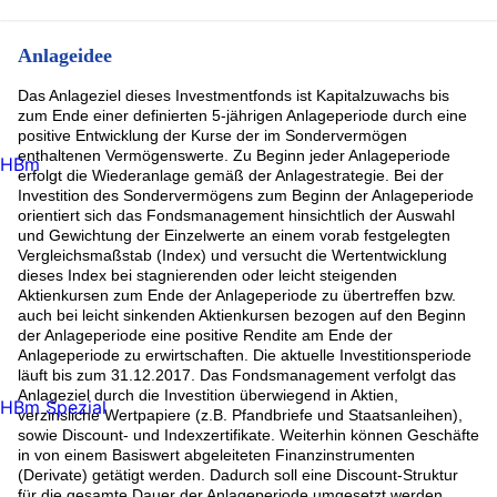
Anlageidee
Das Anlageziel dieses Investmentfonds ist Kapitalzuwachs bis
zum Ende einer definierten 5-jährigen Anlageperiode durch eine
positive Entwicklung der Kurse der im Sondervermögen
enthaltenen Vermögenswerte. Zu Beginn jeder Anlageperiode
HBm
erfolgt die Wiederanlage gemäß der Anlagestrategie. Bei der
Investition des Sondervermögens zum Beginn der Anlageperiode
orientiert sich das Fondsmanagement hinsichtlich der Auswahl
und Gewichtung der Einzelwerte an einem vorab festgelegten
Vergleichsmaßstab (Index) und versucht die Wertentwicklung
dieses Index bei stagnierenden oder leicht steigenden
Aktienkursen zum Ende der Anlageperiode zu übertreffen bzw.
auch bei leicht sinkenden Aktienkursen bezogen auf den Beginn
der Anlageperiode eine positive Rendite am Ende der
Anlageperiode zu erwirtschaften. Die aktuelle Investitionsperiode
läuft bis zum 31.12.2017. Das Fondsmanagement verfolgt das
Anlageziel durch die Investition überwiegend in Aktien,
HBm Spezial
verzinsliche Wertpapiere (z.B. Pfandbriefe und Staatsanleihen),
sowie Discount- und Indexzertifikate. Weiterhin können Geschäfte
in von einem Basiswert abgeleiteten Finanzinstrumenten
(Derivate) getätigt werden. Dadurch soll eine Discount-Struktur
für die gesamte Dauer der Anlageperiode umgesetzt werden.