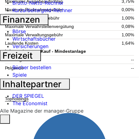
Maximaler Ausgabeaufschlag
3,75%
Brutto-Netto-Rechner
Kurzarbeitergeld-Rechner
Maximale Rücknahmegebühr
0,00%
Finanzen
Aktuelle Verwaltungsgebühr
1,00%
Maximale Verwahrstellenvergütung
0,08%
Börse
Maximale Verwaltungsgebühr
1,00%
Wirtschaftsbücher
Laufende Kosten
1,64%
Versicherungen
Information zum Kauf - Mindestanlage
Freizeit
Einmalig
--
Bücher bestellen
Folgende
--
Spiele
Inhaltepartner
Fondsstruktur
DER SPIEGEL
Topholdings
The Economist
Alle Magazine der manager-Gruppe