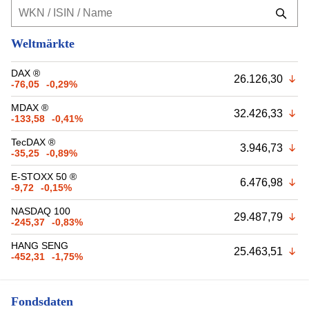
Weltmärkte
DAX ®
26.126,30
-76,05
-0,29%
MDAX ®
32.426,33
-133,58
-0,41%
TecDAX ®
3.946,73
-35,25
-0,89%
E-STOXX 50 ®
6.476,98
-9,72
-0,15%
NASDAQ 100
29.487,79
-245,37
-0,83%
HANG SENG
25.463,51
-452,31
-1,75%
Fondsdaten