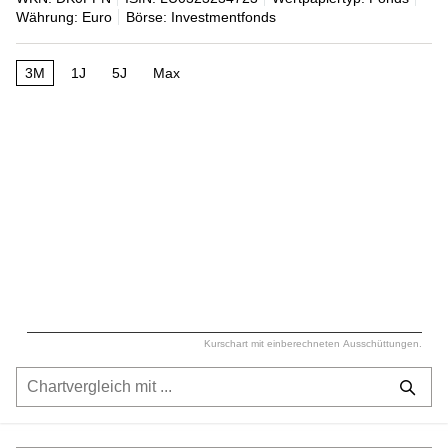
Währung: Euro
Börse: Investmentfonds
3M
1J
5J
Max
Kurschart mit einberechneten Ausschüttungen.