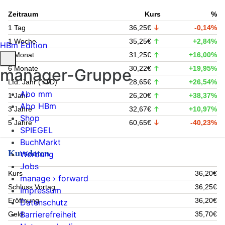
Zeitraum
Kurs
%
1 Tag
36,25€
-0,14%
1 Woche
35,25€
+2,84%
HBm Edition
1 Monat
31,25€
+16,00%
6 Monate
30,22€
+19,95%
manager-Gruppe
Lfd. Jahr (YTD)
28,65€
+26,54%
Abo mm
1 Jahr
26,20€
+38,37%
Abo HBm
3 Jahre
32,67€
+10,97%
Shop
5 Jahre
60,65€
-40,23%
SPIEGEL
BuchMarkt
Kursdaten
Werbung
Jobs
Kurs
36,20€
manage › forward
Schluss Vortag
36,25€
Impressum
Eröffnung
36,20€
Datenschutz
Barrierefreiheit
Geld
35,70€