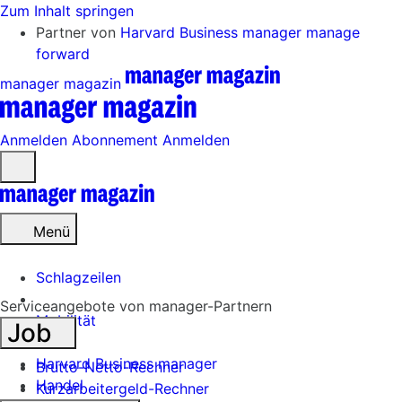
Zum Inhalt springen
Partner von
Harvard Business manager
manage
forward
manager magazin
Anmelden
Abonnement
Anmelden
Menü
öffnen
Menü
Schlagzeilen
Serviceangebote von manager-Partnern
Mobilität
Job
Tech
Harvard Business manager
Brutto-Netto-Rechner
Handel
Kurzarbeitergeld-Rechner