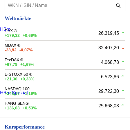
Weltmärkte
HBm
DAX ®
26.319,45
+179,32
+0,69%
MDAX ®
32.407,20
-23,92
-0,07%
TecDAX ®
4.068,78
+67,79
+1,69%
E-STOXX 50 ®
6.523,86
+21,30
+0,33%
NASDAQ 100
29.722,30
HBm Spezial
+348,97
+1,19%
HANG SENG
25.668,03
+136,03
+0,53%
Kursperformance