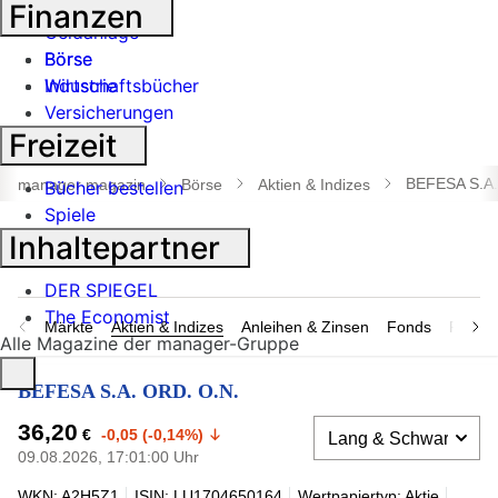
Banken
Finanzen
Geldanlage
Börse
Börse
Industrie
Wirtschaftsbücher
Versicherungen
Freizeit
Suche
öffnen
BEFESA S.A.
manager magazin
Börse
Aktien & Indizes
Bücher bestellen
Spiele
Inhaltepartner
DER SPIEGEL
The Economist
Märkte
Aktien & Indizes
Anleihen & Zinsen
Fonds
Rohsto
Alle Magazine der manager-Gruppe
BEFESA S.A. ORD. O.N.
36,20
€
-0,05 (-0,14%)
09.08.2026, 17:01:00 Uhr
WKN: A2H5Z1
ISIN: LU1704650164
Wertpapiertyp: Aktie