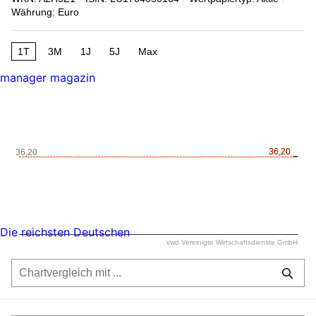
Währung: Euro
1T
3M
1J
5J
Max
manager magazin
36,20
36,20
36,20
Die reichsten Deutschen
vwd Vereinigte Wirtschaftsdienste GmbH