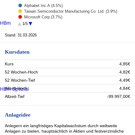
Alphabet Inc A (4.5%)
Taiwan Semiconductor Manufacturing Co. Ltd. (3.9%)
Microsoft Corp (3.7%)
HBm
Iberdrola SA (2.2%)
1/5
TJX COMPANIES INC (2.1%)
Oracle Corp (2%)
Stand: 31.03.2026
Merck & co inc (1.8%)
Vinci (1.8%)
Kursdaten
Siemens AG (1.7%)
Visa (1.7%)
Rest (74.6%)
Kurs
4,85€
52 Wochen-Hoch
4,82€
52 Wochen-Tief
4,49€
Allzeit-Hoch
4,84€
HBm Spezial
Allzeit-Tief
-99.997,00€
Anlageidee
Anlegern ein langfristiges Kapitalwachstum durch weltweite
Anlagen zu bieten, hauptsächlich in Aktien und festverzinsliche