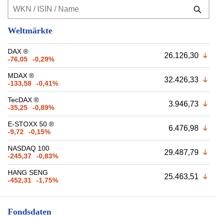
Weltmärkte
DAX ®
26.126,30
-76,05
-0,29%
MDAX ®
32.426,33
-133,58
-0,41%
TecDAX ®
3.946,73
-35,25
-0,89%
E-STOXX 50 ®
6.476,98
-9,72
-0,15%
NASDAQ 100
29.487,79
-245,37
-0,83%
HANG SENG
25.463,51
-452,31
-1,75%
Fondsdaten