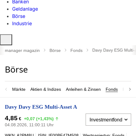
Banken
Geldanlage
Börse
Industrie
Suche
öffnen
Davy Davy ESG Multi-
manager magazin
Börse
Fonds
Märkte
Aktien & Indizes
Anleihen & Zinsen
Fonds
Rohsto
Davy Davy ESG Multi-Asset A
4,85
€
+0,07 (+1,43%)
04.08.2026, 11:00:11 Uhr
WKN: A2PM8U
ISIN: IE00BF47M508
Wertpapiertyp: Fonds