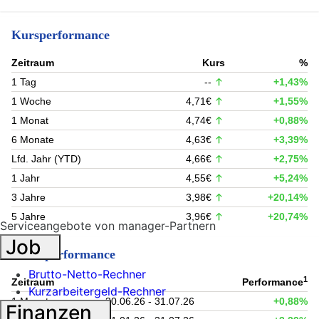
Kursperformance
Zeitraum
Kurs
%
1 Tag
--
+1,43%
1 Woche
4,71€
+1,55%
1 Monat
4,74€
+0,88%
6 Monate
4,63€
+3,39%
Lfd. Jahr (YTD)
4,66€
+2,75%
1 Jahr
4,55€
+5,24%
3 Jahre
3,98€
+20,14%
5 Jahre
3,96€
+20,74%
Serviceangebote von manager-Partnern
Job
Fondsperformance
Brutto-Netto-Rechner
1
Zeitraum
Performance
Kurzarbeitergeld-Rechner
1 Monat
30.06.26 - 31.07.26
+0,88%
Finanzen