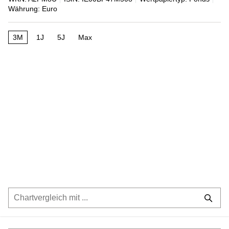
Währung: Euro
3M
1J
5J
Max