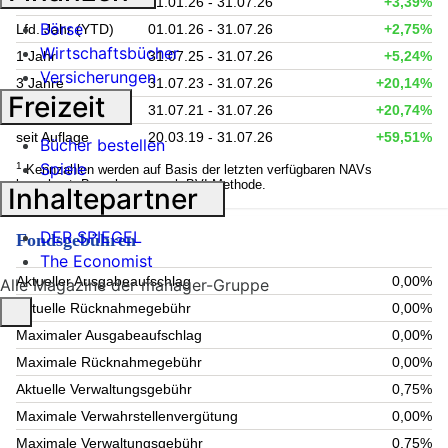
6 Monate
31.01.26 - 31.07.26
+3,39%
Börse
Lfd. Jahr (YTD)
01.01.26 - 31.07.26
+2,75%
Wirtschaftsbücher
1 Jahr
31.07.25 - 31.07.26
+5,24%
Versicherungen
3 Jahre
31.07.23 - 31.07.26
+20,14%
Freizeit
5 Jahre
31.07.21 - 31.07.26
+20,74%
seit Auflage
20.03.19 - 31.07.26
+59,51%
Bücher bestellen
Spiele
1
Kennzahlen werden auf Basis der letzten verfügbaren NAVs
berechnet. Berechnung nach BVI-Methode.
Inhaltepartner
DER SPIEGEL
Fondsgebühren
The Economist
Aktueller Ausgabeaufschlag
0,00%
Alle Magazine der manager-Gruppe
Aktuelle Rücknahmegebühr
0,00%
Maximaler Ausgabeaufschlag
0,00%
Maximale Rücknahmegebühr
0,00%
Aktuelle Verwaltungsgebühr
0,75%
Maximale Verwahrstellenvergütung
0,00%
Maximale Verwaltungsgebühr
0,75%