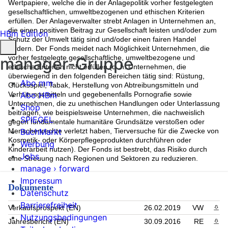
Wertpapiere, welche die in der Anlagepolitik vorher festgelegten
gesellschaftlichen, umweltbezogenen und ethischen Kriterien
erfüllen. Der Anlageverwalter strebt Anlagen in Unternehmen an,
die einen positiven Beitrag zur Gesellschaft leisten und/oder zum
HBm Edition
Schutz der Umwelt tätig sind und/oder einen fairen Handel
fördern. Der Fonds meidet nach Möglichkeit Unternehmen, die
vorher festgelegte gesellschaftliche, umweltbezogene und
manager-Gruppe
ethische Kriterien nicht erfüllen (d. h. Unternehmen, die
überwiegend in den folgenden Bereichen tätig sind: Rüstung,
Abo mm
Glücksspiel, Tabak, Herstellung von Abtreibungsmitteln und
Abo HBm
Verhütungsmitteln und gegebenenfalls Pornografie sowie
Unternehmen, die zu unethischen Handlungen oder Unterlassung
Shop
beitragen, wie beispielsweise Unternehmen, die nachweislich
SPIEGEL
gegen fundamentale humanitäre Grundsätze verstoßen oder
BuchMarkt
Menschenrechte verletzt haben, Tierversuche für die Zwecke von
Kosmetik- oder Körperpflegeprodukten durchführen oder
Werbung
Kinderarbeit nutzen). Der Fonds ist bestrebt, das Risiko durch
Jobs
eine Streuung nach Regionen und Sektoren zu reduzieren.
manage › forward
Impressum
Dokumente
Datenschutz
Barrierefreiheit
Verkaufsprospekt (EN)
26.02.2019
VW
PDF 
Nutzungsbedingungen
Jahresbericht (EN)
30.09.2016
RE
PDF 