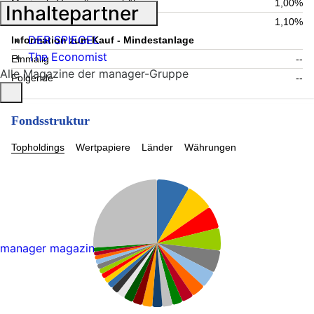
Maximale Verwaltungsgebühr
1,00%
Inhaltepartner
Laufende Kosten
1,10%
DER SPIEGEL
Information zum Kauf - Mindestanlage
The Economist
Einmalig
--
Alle Magazine der manager-Gruppe
Folgende
--
Fondsstruktur
Topholdings
Wertpapiere
Länder
Währungen
manager magazin