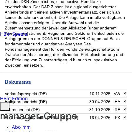
4.2% Audax Renovables S.A. EO-Nts 20(27) (1.33%)
Ziel des D&R Zinsen ist es, eine positive Rendite zu
Republic of Poland Governmen 4.25% 14-02-2043 (1.32%)
erwirtschaften. Der D&R Zinsen ist ein global ausgerichteter
UNITED MEXICA 1.125% 17Jan30 (1.21%)
Anleihefonds mit einem aktiven Investmentansatz, der sich an
BP CAPITAL PL VAR PERP (1.03%)
keiner Benchmark orientiert. Die Anlage kann in alle verfügbaren
SPANISH GOVT 3.25% 24-30/04/2034 (1.03%)
Anleiheklassen erfolgen. Über die Auswahl und die
Zusammensetzung der jeweiligen Allokation (unter anderem
Iberdrola International B.V. EO-FLR Notes 2020(20/Und.)
(1.02%)
HBm Spezial
Wertpapierinstrument, Regionen und Sektoren) entscheiden die
Rest (26.13%)
Anlagegremien der DONNER & REUSCHEL Gruppe auf Basis
fundamentaler und quantitativer Analysen.Das
Fondsmanagement darf für den Fonds Derivatgeschäfte zum
Zwecke der Absicherung, der effizienten Portfoliosteuerung und
der Erzielung von Zusatzerträgen, d.h. auch zu spekulativen
Zwecken, einsetzen.
Dokumente
Verkaufsprospekt (DE)
10.11.2025
VW
PDF 
HBm Edition
Halbjahresbericht (DE)
30.04.2026
HA
PDF 
Jahresbericht (DE)
31.10.2025
RE
PDF 
manager-Gruppe
Basisinformationsblatt (PRIIP-KID) (DE)
16.04.2026
PK
PDF 
Abo mm