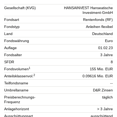
Gesellschaft (KVG)
HANSAINVEST Hanseatische
Investment-GmbH
Fondsart
Rentenfonds (RF)
Fondstyp
Anleihen flexibel
Land
Deutschland
Fondswährung
Euro
Auflage
01.02.23
Fondsalter
3 Jahre
SFDR
8
1
Fondsvolumen
155 Mio. EUR
2
Anteilsklassenvol.
0.09616 Mio. EUR
Teilfondsname
--
Umbrellaname
D&R Zinsen
Preisberechnungs-
täglich
Frequenz
Anlagehorizont
> 3 Jahre
Ausschüttungsart
ausschüttend