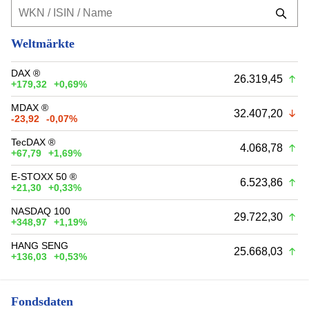
Weltmärkte
DAX ®
26.319,45
+179,32
+0,69%
MDAX ®
32.407,20
-23,92
-0,07%
TecDAX ®
4.068,78
+67,79
+1,69%
E-STOXX 50 ®
6.523,86
+21,30
+0,33%
NASDAQ 100
29.722,30
+348,97
+1,19%
HANG SENG
25.668,03
+136,03
+0,53%
Fondsdaten