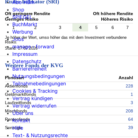
Risiko-Indikator (SRI)
Abo HBm
Shop
Oft geringere Rendite
Oft höhere Rendite
SPIEGEL
Geringes Risiko
Höheres Risiko
BuchMarkt
1
2
3
4
5
6
7
Werbung
Je höher der Wert, umso höher das mit dem Investment verbundene
Jobs
Risiko.
manage › forward
Stand: 17.07.2026
Impressum
Datenschutz
Weitere Fonds der KVG
Barrierefreiheit
Nutzungsbedingungen
Fondsart
Anzahl
Teilnahmebedingungen
Aktienfonds
228
Cookies & Tracking
Geldmarktfonds
1
Vertrag kündigen
Laufzeitfonds
3
Vertrag widerrufen
Mischfonds
208
Über uns
Rentenfonds
64
Kontakt
Hilfe
Sonstige
39
Text- & Nutzungsrechte