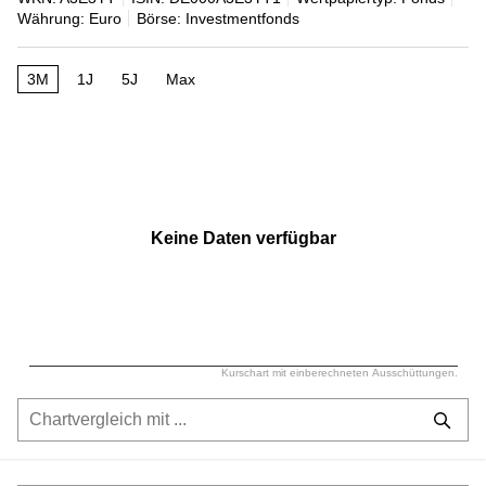
Währung: Euro
Börse: Investmentfonds
3M
1J
5J
Max
Keine Daten verfügbar
Kurschart mit einberechneten Ausschüttungen.