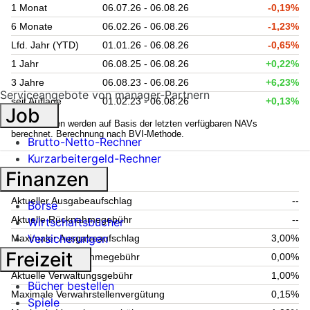
1 Monat
06.07.26 - 06.08.26
-0,19%
6 Monate
06.02.26 - 06.08.26
-1,23%
Lfd. Jahr (YTD)
01.01.26 - 06.08.26
-0,65%
1 Jahr
06.08.25 - 06.08.26
+0,22%
3 Jahre
06.08.23 - 06.08.26
+6,23%
Serviceangebote von manager-Partnern
seit Auflage
01.02.23 - 06.08.26
+0,13%
Job
1
Kennzahlen werden auf Basis der letzten verfügbaren NAVs
berechnet. Berechnung nach BVI-Methode.
Brutto-Netto-Rechner
Kurzarbeitergeld-Rechner
Fondsgebühren
Finanzen
Aktueller Ausgabeaufschlag
--
Börse
Aktuelle Rücknahmegebühr
--
Wirtschaftsbücher
Versicherungen
Maximaler Ausgabeaufschlag
3,00%
Freizeit
Maximale Rücknahmegebühr
0,00%
Aktuelle Verwaltungsgebühr
1,00%
Bücher bestellen
Maximale Verwahrstellenvergütung
0,15%
Spiele