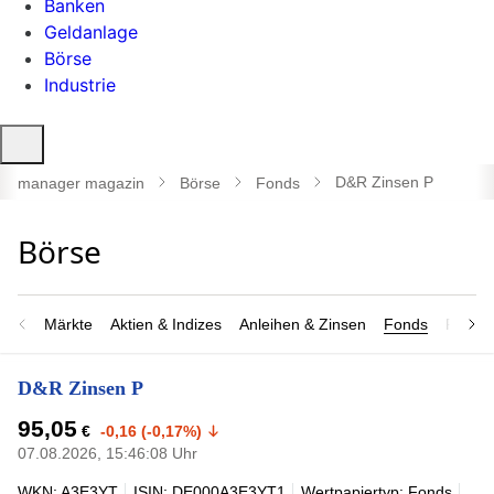
Banken
Geldanlage
Börse
Industrie
Suche
öffnen
D&R Zinsen P
manager magazin
Börse
Fonds
Märkte
Aktien & Indizes
Anleihen & Zinsen
Fonds
Rohsto
D&R Zinsen P
95,05
€
-0,16 (-0,17%)
07.08.2026, 15:46:08 Uhr
WKN: A3E3YT
ISIN: DE000A3E3YT1
Wertpapiertyp: Fonds