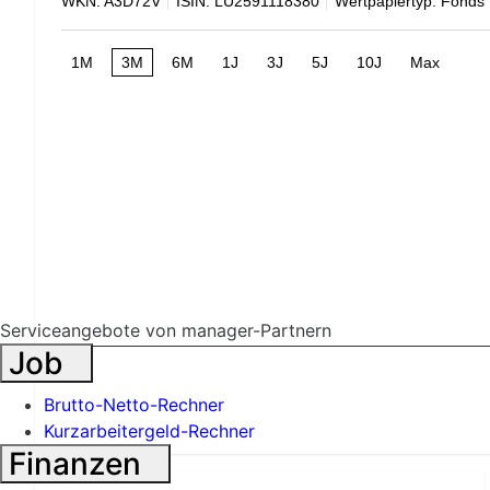
WKN: A3D72V
ISIN: LU2591118380
Wertpapiertyp: Fonds
1M
3M
6M
1J
3J
5J
10J
Max
Serviceangebote von manager-Partnern
Job
Brutto-Netto-Rechner
Kurzarbeitergeld-Rechner
Finanzen