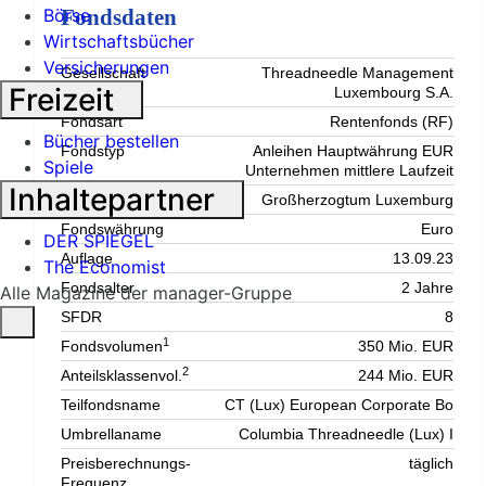
Börse
Fondsdaten
Wirtschaftsbücher
Versicherungen
Gesellschaft
Threadneedle Management
Freizeit
(KVG)
Luxembourg S.A.
Fondsart
Rentenfonds (RF)
Bücher bestellen
Fondstyp
Anleihen Hauptwährung EUR
Spiele
Unternehmen mittlere Laufzeit
Inhaltepartner
Land
Großherzogtum Luxemburg
Fondswährung
Euro
DER SPIEGEL
Auflage
13.09.23
The Economist
Fondsalter
2 Jahre
Alle Magazine der manager-Gruppe
SFDR
8
1
Fondsvolumen
350 Mio. EUR
2
Anteilsklassenvol.
244 Mio. EUR
Teilfondsname
CT (Lux) European Corporate Bo
Umbrellaname
Columbia Threadneedle (Lux) I
Preisberechnungs-
täglich
Frequenz