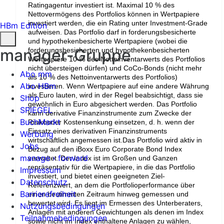
Ratingagentur investiert ist. Maximal 10 % des
Nettovermögens des Portfolios können in Wertpapiere
investiert werden, die ein Rating unter Investment-Grade
HBm Edition
aufweisen. Das Portfolio darf in forderungsbesicherte
und hypothekenbesicherte Wertpapiere (wobei die
manager-Gruppe
forderungsbesicherten und hypothekenbesicherten
Wertpapiere 10 % des Nettoinventarwerts des Portfolios
nicht übersteigen dürfen) und CoCo-Bonds (nicht mehr
Abo mm
als 10 % des Nettoinventarwerts des Portfolios)
Abo HBm
investieren. Wenn Wertpapiere auf eine andere Währung
als Euro lauten, wird in der Regel beabsichtigt, dass sie
Shop
gewöhnlich in Euro abgesichert werden. Das Portfolio
SPIEGEL
kann derivative Finanzinstrumente zum Zwecke der
BuchMarkt
Risikooder Kostensenkung einsetzen, d. h. wenn der
Einsatz eines derivativen Finanzinstruments
Werbung
wirtschaftlich angemessen ist.Das Portfolio wird aktiv in
Jobs
Bezug auf den iBoxx Euro Corporate Bond Index
manage › forward
verwaltet. Der Index ist im Großen und Ganzen
repräsentativ für die Wertpapiere, in die das Portfolio
Impressum
investiert, und bietet einen geeigneten Ziel-
Datenschutz
Referenzwert, an dem die Portfolioperformance über
Barrierefreiheit
einen bestimmten Zeitraum hinweg gemessen und
bewertet wird. Es liegt im Ermessen des Unterberaters,
Nutzungsbedingungen
Anlagen mit anderen Gewichtungen als denen im Index
Teilnahmebedingungen
sowie nicht im Index enthaltene Anlagen zu wählen,