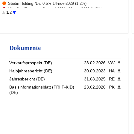
Stedin Holding N.v. 0.5% 14-nov-2029 (1.2%)
Vier Gas Transport Gmbh 4.625% 26-sep-2032 (1.2%)
1/2
Amazon.com. Inc. 3.7% 16-mar-2035 (1.1%)
Bacardi-martini B.v. 6.0% 01-feb-2035 (1%)
Rest (85.1%)
Dokumente
Verkaufsprospekt (DE)
23.02.2026
VW
PDF heru
Halbjahresbericht (DE)
30.09.2023
HA
PDF heru
Jahresbericht (DE)
31.08.2025
RE
PDF heru
Basisinformationsblatt (PRIIP-KID)
23.02.2026
PK
PDF heru
(DE)