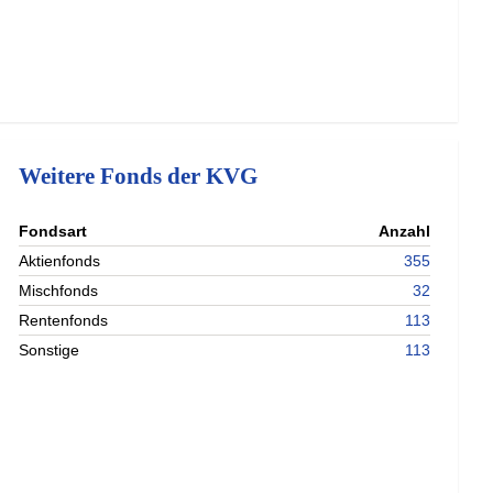
Weitere Fonds der KVG
nterladen
Fondsart
Anzahl
nterladen
Aktienfonds
355
nterladen
Mischfonds
32
nterladen
Rentenfonds
113
Sonstige
113