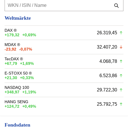
Weltmärkte
DAX ®
26.319,45
+179,32
+0,69%
MDAX ®
32.407,20
-23,92
-0,07%
TecDAX ®
4.068,78
+67,79
+1,69%
E-STOXX 50 ®
6.523,86
+21,30
+0,33%
NASDAQ 100
29.722,30
+348,97
+1,19%
HANG SENG
25.792,75
+124,72
+0,49%
Fondsdaten