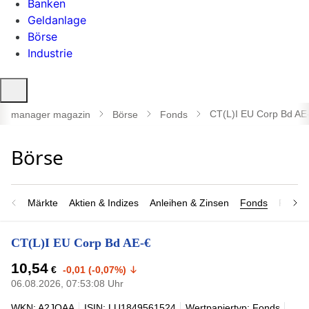
Banken
Geldanlage
Börse
Industrie
Suche
öffnen
CT(L)I EU Corp Bd AE
manager magazin
Börse
Fonds
Märkte
Aktien & Indizes
Anleihen & Zinsen
Fonds
Rohsto
CT(L)I EU Corp Bd AE-€
10,54
€
-0,01 (-0,07%)
06.08.2026, 07:53:08 Uhr
WKN: A2JQAA
ISIN: LU1849561524
Wertpapiertyp: Fonds