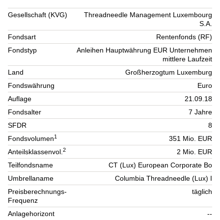
Gesellschaft (KVG)
Threadneedle Management Luxembourg
S.A.
Fondsart
Rentenfonds (RF)
Fondstyp
Anleihen Hauptwährung EUR Unternehmen
mittlere Laufzeit
Land
Großherzogtum Luxemburg
Fondswährung
Euro
Auflage
21.09.18
Fondsalter
7 Jahre
SFDR
8
1
Fondsvolumen
351 Mio. EUR
2
Anteilsklassenvol.
2 Mio. EUR
Teilfondsname
CT (Lux) European Corporate Bo
Umbrellaname
Columbia Threadneedle (Lux) I
Preisberechnungs-
täglich
Frequenz
Anlagehorizont
--