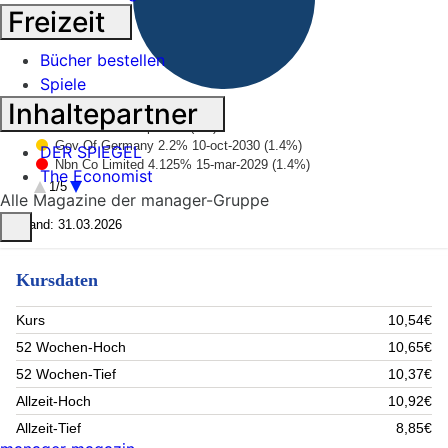
Freizeit
Bücher bestellen
Spiele
Inhaltepartner
Kfw 0.5% 15-sep-2027 (4%)
Gov Of Germany 2.2% 10-oct-2030 (1.4%)
DER SPIEGEL
Nbn Co Limited 4.125% 15-mar-2029 (1.4%)
The Economist
Elia Transmission Belgium Naamloze Vennootschap 3. (1.2%)
1/5
Alle Magazine der manager-Gruppe
Gov Of Germany 1.7% 15-aug-2032 (1.2%)
Natwest Markets Plc 3.0% 03-sep-2030 (1.2%)
Stand: 31.03.2026
Stedin Holding N.v. 0.5% 14-nov-2029 (1.2%)
Vier Gas Transport Gmbh 4.625% 26-sep-2032 (1.2%)
Kursdaten
Amazon.com. Inc. 3.7% 16-mar-2035 (1.1%)
Bacardi-martini B.v. 6.0% 01-feb-2035 (1%)
Rest (85.1%)
Kurs
10,54€
52 Wochen-Hoch
10,65€
52 Wochen-Tief
10,37€
Allzeit-Hoch
10,92€
Allzeit-Tief
8,85€