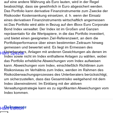
auf eine andere Währung als Euro lauten, wird in der Regel
beabsichtigt, dass sie gewöhnlich in Euro abgesichert werden.
Das Portfolio kann derivative Finanzinstrumente zum Zwecke der
Risikooder Kostensenkung einsetzen, d. h. wenn der Einsatz
eines derivativen Finanzinstruments wirtschaftlich angemessen
ist.Das Portfolio wird aktiv in Bezug auf den iBoxx Euro Corporate
Bond Index verwaltet. Der Index ist im Großen und Ganzen
repräsentativ für die Wertpapiere, in die das Portfolio investiert,
und bietet einen geeigneten Ziel-Referenzwert, an dem die
Portfolioperformance über einen bestimmten Zeitraum hinweg
gemessen und bewertet wird. Es liegt im Ermessen des
Unterberaters, Anlagen mit anderen Gewichtungen als denen im
HBm Spezial
Index sowie nicht im Index enthaltene Anlagen zu wählen, wobei
das Portfolio erhebliche Abweichungen vom Index aufweisen
kann. Abweichungen vom Index, einschließlich Richtlinien zum
Risikoniveau im Verhältnis zum Index, werden im Rahmen des
Risikoüberwachungsprozesses des Unterberaters berücksichtigt,
um sicherzustellen, dass das Gesamtrisiko weitgehend mit dem
Index übereinstimmt. Im Einklang mit der aktiven
Verwaltungsstrategie kann es zu signifikanten Abweichungen vom
Index kommen.
Dokumente
HBm Edition