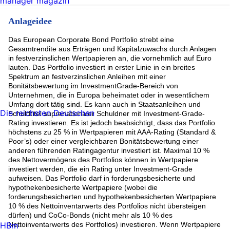
manager magazin
Anlageidee
Das European Corporate Bond Portfolio strebt eine
Gesamtrendite aus Erträgen und Kapitalzuwachs durch Anlagen
in festverzinslichen Wertpapieren an, die vornehmlich auf Euro
lauten. Das Portfolio investiert in erster Linie in ein breites
Spektrum an festverzinslichen Anleihen mit einer
Bonitätsbewertung im InvestmentGrade-Bereich von
Unternehmen, die in Europa beheimatet oder in wesentlichem
Umfang dort tätig sind. Es kann auch in Staatsanleihen und
Die reichsten Deutschen
Schuldtitel supranationaler Schuldner mit Investment-Grade-
Rating investieren. Es ist jedoch beabsichtigt, dass das Portfolio
höchstens zu 25 % in Wertpapieren mit AAA-Rating (Standard &
Poor’s) oder einer vergleichbaren Bonitätsbewertung einer
anderen führenden Ratingagentur investiert ist. Maximal 10 %
des Nettovermögens des Portfolios können in Wertpapiere
investiert werden, die ein Rating unter Investment-Grade
aufweisen. Das Portfolio darf in forderungsbesicherte und
hypothekenbesicherte Wertpapiere (wobei die
forderungsbesicherten und hypothekenbesicherten Wertpapiere
10 % des Nettoinventarwerts des Portfolios nicht übersteigen
dürfen) und CoCo-Bonds (nicht mehr als 10 % des
HBm
Nettoinventarwerts des Portfolios) investieren. Wenn Wertpapiere