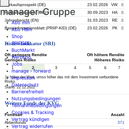
Verkaufsprospekt (DE)
23.02.2026
VW
PDF 
manager-Gruppe
Halbjahresbericht (DE)
30.09.2023
HA
PDF 
Jahresbericht (EN)
31.03.2023
RE
PDF 
Abo mm
Basisinformationsblatt (PRIIP-KID) (DE)
23.02.2026
PK
PDF 
Abo HBm
Shop
SPIEGEL
Risiko-Indikator (SRI)
BuchMarkt
Oft geringere Rendite
Oft höhere Rendite
Werbung
Geringes Risiko
Höheres Risiko
Jobs
1
2
3
4
5
6
7
manage › forward
Je höher der Wert, umso höher das mit dem Investment verbundene
Impressum
Risiko.
Datenschutz
Stand: 22.12.2022
Barrierefreiheit
Nutzungsbedingungen
Weitere Fonds der KVG
Teilnahmebedingungen
Cookies & Tracking
Fondsart
Anzahl
Vertrag kündigen
Aktienfonds
371
Vertrag widerrufen