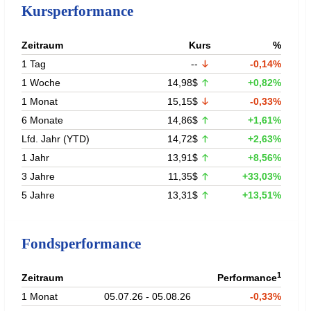
Kursperformance
Zeitraum
Kurs
%
1 Tag
--
-0,14%
1 Woche
14,98$
+0,82%
1 Monat
15,15$
-0,33%
6 Monate
14,86$
+1,61%
Lfd. Jahr (YTD)
14,72$
+2,63%
1 Jahr
13,91$
+8,56%
3 Jahre
11,35$
+33,03%
5 Jahre
13,31$
+13,51%
Fondsperformance
1
Zeitraum
Performance
1 Monat
05.07.26 - 05.08.26
-0,33%