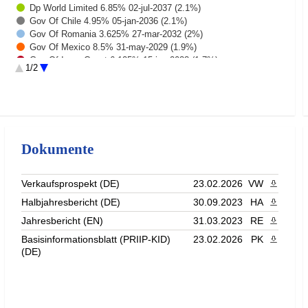
Dp World Limited 6.85% 02-jul-2037 (2.1%)
Gov Of Chile 4.95% 05-jan-2036 (2.1%)
Gov Of Romania 3.625% 27-mar-2032 (2%)
Gov Of Mexico 8.5% 31-may-2029 (1.9%)
Gov Of Ivory Coast 6.125% 15-jun-2033 (1.7%)
1/2
Gov Of Turkey 6.875% 17-mar-2036 (1.7%)
Gov Of Turkey 9.375% 19-jan-2033 (1.7%)
Rest (77.1%)
Dokumente
Verkaufsprospekt (DE)
23.02.2026
VW
PDF heru
Halbjahresbericht (DE)
30.09.2023
HA
PDF heru
Jahresbericht (EN)
31.03.2023
RE
PDF heru
Basisinformationsblatt (PRIIP-KID)
23.02.2026
PK
PDF heru
(DE)