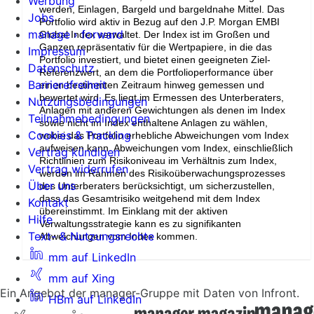
Werbung
werden, Einlagen, Bargeld und bargeldnahe Mittel. Das
Jobs
Portfolio wird aktiv in Bezug auf den J.P. Morgan EMBI
manage › forward
Global Index verwaltet. Der Index ist im Großen und
Ganzen repräsentativ für die Wertpapiere, in die das
Impressum
Portfolio investiert, und bietet einen geeigneten Ziel-
Datenschutz
Referenzwert, an dem die Portfolioperformance über
Barrierefreiheit
einen bestimmten Zeitraum hinweg gemessen und
bewertet wird. Es liegt im Ermessen des Unterberaters,
Nutzungsbedingungen
Anlagen mit anderen Gewichtungen als denen im Index
Teilnahmebedingungen
sowie nicht im Index enthaltene Anlagen zu wählen,
Cookies & Tracking
wobei das Portfolio erhebliche Abweichungen vom Index
aufweisen kann. Abweichungen vom Index, einschließlich
Vertrag kündigen
Richtlinien zum Risikoniveau im Verhältnis zum Index,
Vertrag widerrufen
werden im Rahmen des Risikoüberwachungsprozesses
Über uns
des Unterberaters berücksichtigt, um sicherzustellen,
dass das Gesamtrisiko weitgehend mit dem Index
Kontakt
übereinstimmt. Im Einklang mit der aktiven
Hilfe
Verwaltungsstrategie kann es zu signifikanten
Text- & Nutzungsrechte
Abweichungen vom Index kommen.
mm auf LinkedIn
mm auf Xing
Ein Angebot der manager-Gruppe mit Daten von Infront.
HBm auf LinkedIn