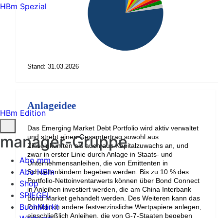
HBm Spezial
Stand: 31.03.2026
Anlageidee
HBm Edition
Das Emerging Market Debt Portfolio wird aktiv verwaltet
manager-Gruppe
und strebt einen Gesamtertrag sowohl aus
Zinseinkünften als auch aus Kapitalzuwachs an, und
zwar in erster Linie durch Anlage in Staats- und
Abo mm
Unternehmensanleihen, die von Emittenten in
Abo HBm
Schwellenländern begeben werden. Bis zu 10 % des
Portfolio-Nettoinventarwerts können über Bond Connect
Shop
in Anleihen investiert werden, die am China Interbank
SPIEGEL
Bond Market gehandelt werden. Des Weiteren kann das
BuchMarkt
Portfolio in andere festverzinsliche Wertpapiere anlegen,
einschließlich Anleihen, die von G-7-Staaten begeben