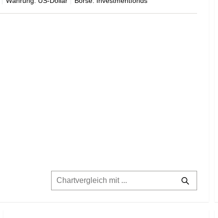
Währung: US-Dollar
Börse: Investmentfonds