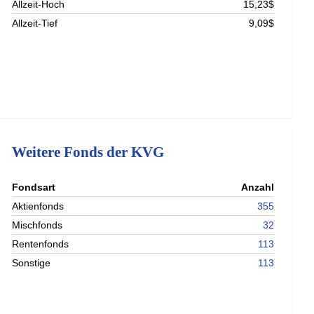
Allzeit-Hoch
15,23$
Allzeit-Tief
9,09$
Weitere Fonds der KVG
nterladen
Fondsart
Anzahl
nterladen
Aktienfonds
355
nterladen
Mischfonds
32
nterladen
Rentenfonds
113
Sonstige
113