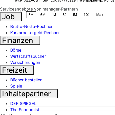
WKN: A12ACB
ISIN: LU0957778219
Wertpapiertyp: Fonds
Serviceangebote von manager-Partnern
Job
1M
3M
6M
1J
3J
5J
10J
Max
Brutto-Netto-Rechner
Kurzarbeitergeld-Rechner
Finanzen
Börse
Wirtschaftsbücher
Versicherungen
Freizeit
Bücher bestellen
Spiele
Inhaltepartner
DER SPIEGEL
The Economist