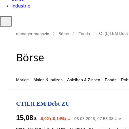
Industrie
Suche
öffnen
CT(L)I EM Debt
manager magazin
Börse
Fonds
Märkte
Aktien & Indizes
Anleihen & Zinsen
Fonds
Rohs
CT(L)I EM Debt ZU
15,08
$
-0,02 (-0,14%)
06.08.2026, 07:53:08 Uhr