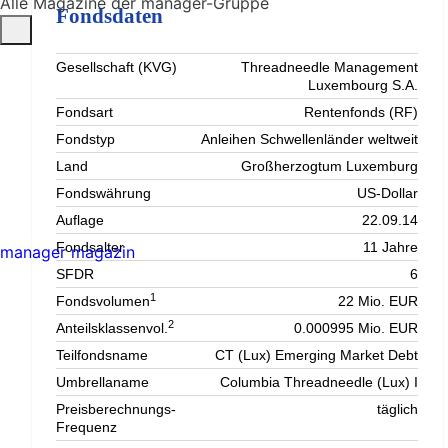
Alle Magazine der manager-Gruppe
Fondsdaten
Gesellschaft (KVG)
Threadneedle Management
Luxembourg S.A.
Fondsart
Rentenfonds (RF)
Fondstyp
Anleihen Schwellenländer weltweit
Land
Großherzogtum Luxemburg
Fondswährung
US-Dollar
Auflage
22.09.14
Fondsalter
11 Jahre
manager magazin
SFDR
6
1
Fondsvolumen
22 Mio. EUR
2
Anteilsklassenvol.
0.000995 Mio. EUR
Teilfondsname
CT (Lux) Emerging Market Debt
Umbrellaname
Columbia Threadneedle (Lux) I
Preisberechnungs-
täglich
Frequenz