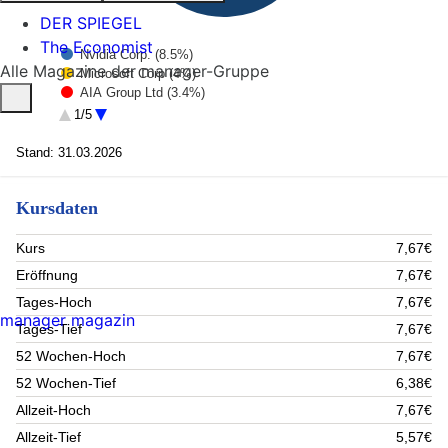
DER SPIEGEL
The Economist
Nvidia Corp. (8.5%)
Alle Magazine der manager-Gruppe
Microsoft Corp (4%)
AIA Group Ltd (3.4%)
Amazon.com (3.2%)
1/5
Broadcom (3.2%)
MasterCard Incorporated Class A (3.1%)
Stand: 31.03.2026
Taiwan Semiconductor Manufacturing Co. Ltd. (3.1%)
Alphabet Inc A (2.9%)
Kursdaten
ASML Holding (2.8%)
CVC CAPITAL PARTNERS PLC (2.6%)
Rest (63.2%)
Kurs
7,67€
Eröffnung
7,67€
Tages-Hoch
7,67€
manager magazin
Tages-Tief
7,67€
52 Wochen-Hoch
7,67€
52 Wochen-Tief
6,38€
Allzeit-Hoch
7,67€
Allzeit-Tief
5,57€