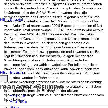
dessen alleinigem Ermessen ausgewählt. Weitere Informationen
zu den Kontrahenten finden Sie in Anhang B.I des Prospekts und
im Jahresbericht der SICAV. Es wird erwartet, dass die
Vermögenswerte des Portfolios zu den folgenden Anteilen Total
HBm Spezial
Return Swaps unterliegen werden: Maximum proportion of Net
Asset Value Total return swaps 200% Expected proportion of Net
Asset Value Total return swaps 30-60%. Das Portfolio wird aktiv in
Bezug auf den MSCI ACWI Index verwaltet. Der Index ist im
Großen und Ganzen repräsentativ für die Unternehmen, in die
das Portfolio investiert, und bietet einen geeigneten Ziel-
Referenzwert, an dem die Portfolioperformance über einen
bestimmten Zeitraum hinweg gemessen und bewertet wird. Es
liegt im Ermessen des Unterberaters, Anlagen mit anderen
Gewichtungen als denen im Index sowie nicht im Index
enthaltene Anlagen zu wählen, wobei das Portfolio erhebliche
Abweichungen vom Index aufweisen kann. Abweichungen vom
HBm Edition
Index, einschließlich Richtlinien zum Risikoniveau im Verhältnis
zum Index, werden im Rahmen des
Risikoüberwachungsprozesses des Unterberaters berücksichtigt,
manager-Gruppe
um sicherzustellen, dass das Gesamtrisiko weitgehend mit dem
Index übereinstimmt. Im Einklang mit der aktiven
Verwaltungsstrategie kann es zu signifikanten Abweichungen vom
Abo mm
Index kommen.
Abo HBm
Shop