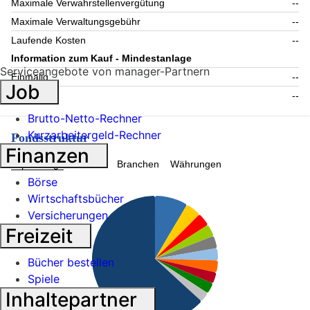
Maximale Verwahrstellenvergütung
--
Maximale Verwaltungsgebühr
--
Laufende Kosten
--
Information zum Kauf - Mindestanlage
Serviceangebote von manager-Partnern
Einmalig
--
Job
Folgende
--
Brutto-Netto-Rechner
Kurzarbeitergeld-Rechner
Fondsstruktur
Finanzen
Topholdings
Länder
Branchen
Währungen
Börse
Wirtschaftsbücher
Versicherungen
Freizeit
Bücher bestellen
Spiele
Inhaltepartner