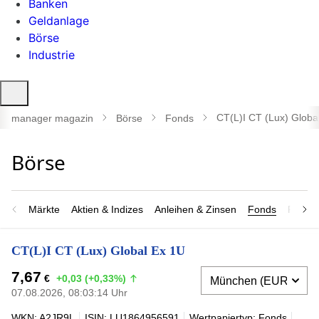
Banken
Geldanlage
Börse
Industrie
Suche
öffnen
CT(L)I CT (Lux) Globa
manager magazin
Börse
Fonds
Märkte
Aktien & Indizes
Anleihen & Zinsen
Fonds
Rohsto
CT(L)I CT (Lux) Global Ex 1U
7,67
€
+0,03 (+0,33%)
07.08.2026, 08:03:14 Uhr
WKN: A2JR9L
ISIN: LU1864956591
Wertpapiertyp: Fonds