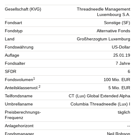
Gesellschaft (KVG)
Threadneedle Management
Luxembourg S.A.
Fondsart
Sonstige (SF)
Fondstyp
Alternative Fonds
Land
Großherzogtum Luxemburg
Fondswährung
US-Dollar
Auflage
25.01.19
Fondsalter
7 Jahre
SFDR
6
1
Fondsvolumen
100 Mio. EUR
2
Anteilsklassenvol.
5 Mio. EUR
Teilfondsname
CT (Lux) Global Extended Alpha
Umbrellaname
Columbia Threadneedle (Lux) I
Preisberechnungs-
täglich
Frequenz
Anlagehorizont
--
Fondsmanager
Neil Robson