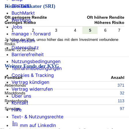
SPIEGEL
Risiko-Indikator (SRI)
BuchMarkt
Oft geringere Rendite
Oft höhere Rendite
Werbung
Geringes Risiko
Höheres Risiko
Jobs
1
2
3
4
5
6
7
manage › forward
Je höher der Wert, umso höher das mit dem Investment verbundene
Impressum
Risiko.
Datenschutz
Stand: 22.12.2022
Barrierefreiheit
Nutzungsbedingungen
Weitere Fonds der KVG
Teilnahmebedingungen
Cookies & Tracking
Fondsart
Anzahl
Vertrag kündigen
Aktienfonds
371
Vertrag widerrufen
Mischfonds
32
Über uns
Rentenfonds
113
Kontakt
Sonstige
97
Hilfe
Text- & Nutzungsrechte
mm auf LinkedIn