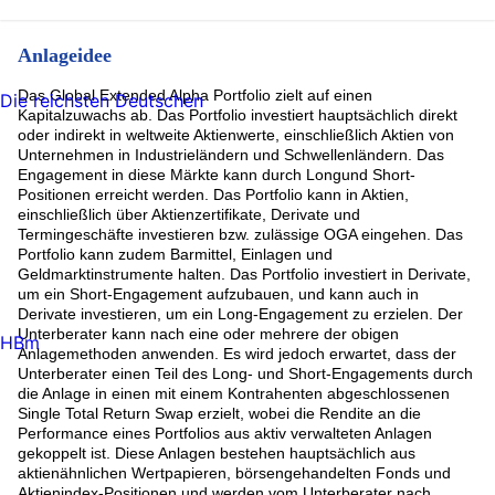
Anlageidee
Das Global Extended Alpha Portfolio zielt auf einen
Die reichsten Deutschen
Kapitalzuwachs ab. Das Portfolio investiert hauptsächlich direkt
oder indirekt in weltweite Aktienwerte, einschließlich Aktien von
Unternehmen in Industrieländern und Schwellenländern. Das
Engagement in diese Märkte kann durch Longund Short-
Positionen erreicht werden. Das Portfolio kann in Aktien,
einschließlich über Aktienzertifikate, Derivate und
Termingeschäfte investieren bzw. zulässige OGA eingehen. Das
Portfolio kann zudem Barmittel, Einlagen und
Geldmarktinstrumente halten. Das Portfolio investiert in Derivate,
um ein Short-Engagement aufzubauen, und kann auch in
Derivate investieren, um ein Long-Engagement zu erzielen. Der
Unterberater kann nach eine oder mehrere der obigen
HBm
Anlagemethoden anwenden. Es wird jedoch erwartet, dass der
Unterberater einen Teil des Long- und Short-Engagements durch
die Anlage in einen mit einem Kontrahenten abgeschlossenen
Single Total Return Swap erzielt, wobei die Rendite an die
Performance eines Portfolios aus aktiv verwalteten Anlagen
gekoppelt ist. Diese Anlagen bestehen hauptsächlich aus
aktienähnlichen Wertpapieren, börsengehandelten Fonds und
Aktienindex-Positionen und werden vom Unterberater nach