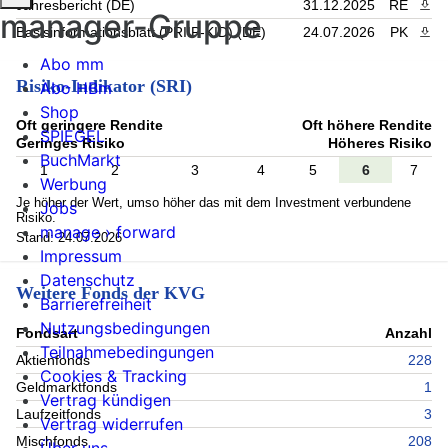
Jahresbericht (DE)
31.12.2025
RE
PDF 
manager-Gruppe
Basisinformationsblatt (PRIIP-KID) (DE)
24.07.2026
PK
PDF 
Abo mm
Risiko-Indikator (SRI)
Abo HBm
Shop
Oft geringere Rendite
Oft höhere Rendite
SPIEGEL
Geringes Risiko
Höheres Risiko
BuchMarkt
1
2
3
4
5
6
7
Werbung
Je höher der Wert, umso höher das mit dem Investment verbundene
Jobs
Risiko.
manage › forward
Stand: 24.07.2026
Impressum
Datenschutz
Weitere Fonds der KVG
Barrierefreiheit
Nutzungsbedingungen
Fondsart
Anzahl
Teilnahmebedingungen
Aktienfonds
228
Cookies & Tracking
Geldmarktfonds
1
Vertrag kündigen
Laufzeitfonds
3
Vertrag widerrufen
Mischfonds
208