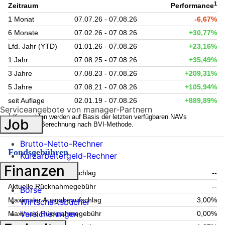
1
Zeitraum
Performance
1 Monat
07.07.26 - 07.08.26
-6,67%
6 Monate
07.02.26 - 07.08.26
+30,77%
Lfd. Jahr (YTD)
01.01.26 - 07.08.26
+23,16%
1 Jahr
07.08.25 - 07.08.26
+35,49%
3 Jahre
07.08.23 - 07.08.26
+209,31%
5 Jahre
07.08.21 - 07.08.26
+105,94%
seit Auflage
02.01.19 - 07.08.26
+889,89%
Serviceangebote von manager-Partnern
1
Kennzahlen werden auf Basis der letzten verfügbaren NAVs
Job
berechnet. Berechnung nach BVI-Methode.
Brutto-Netto-Rechner
Fondsgebühren
Kurzarbeitergeld-Rechner
Finanzen
Aktueller Ausgabeaufschlag
--
Aktuelle Rücknahmegebühr
--
Börse
Maximaler Ausgabeaufschlag
3,00%
Wirtschaftsbücher
Versicherungen
Maximale Rücknahmegebühr
0,00%