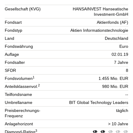
Gesellschaft (KVG)
HANSAINVEST Hanseatische
Investment-GmbH
Fondsart
Aktienfonds (AF)
Fondstyp
Aktien Informationstechnologie
Land
Deutschland
Fondswährung
Euro
Auflage
02.01.19
Fondsalter
7 Jahre
SFDR
8
1
Fondsvolumen
1.455 Mio. EUR
2
Anteilsklassenvol.
980 Mio. EUR
Teilfondsname
--
Umbrellaname
BIT Global Technology Leaders
Preisberechnungs-
täglich
Frequenz
Anlagehorizont
> 10 Jahre
3
Diamond-Rating