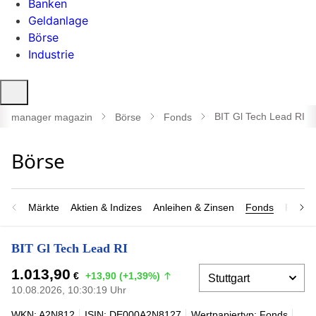
Banken
Geldanlage
Börse
Industrie
Suche
öffnen
BIT Gl Tech Lead RI
manager magazin
Börse
Fonds
Märkte
Aktien & Indizes
Anleihen & Zinsen
Fonds
Rohsto
BIT Gl Tech Lead RI
1.013,90
€
+13,90 (+1,39%)
10.08.2026, 10:30:19 Uhr
WKN: A2N812
ISIN: DE000A2N8127
Wertpapiertyp: Fonds