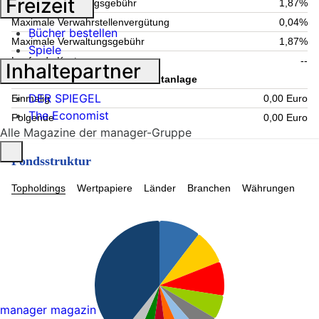
Freizeit
Aktuelle Verwaltungsgebühr
1,87%
Maximale Verwahrstellenvergütung
0,04%
Bücher bestellen
Maximale Verwaltungsgebühr
1,87%
Spiele
Laufende Kosten
--
Inhaltepartner
Information zum Kauf - Mindestanlage
DER SPIEGEL
Einmalig
0,00 Euro
The Economist
Folgende
0,00 Euro
Alle Magazine der manager-Gruppe
Fondsstruktur
Topholdings
Wertpapiere
Länder
Branchen
Währungen
manager magazin