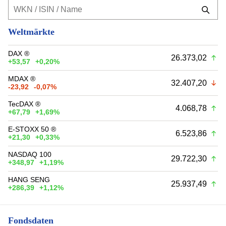
Weltmärkte
DAX ®
26.373,02
+53,57
+0,20%
MDAX ®
32.407,20
-23,92
-0,07%
TecDAX ®
4.068,78
+67,79
+1,69%
E-STOXX 50 ®
6.523,86
+21,30
+0,33%
NASDAQ 100
29.722,30
+348,97
+1,19%
HANG SENG
25.937,49
+286,39
+1,12%
Fondsdaten