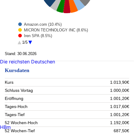
Amazon.com (10.4%)
MICRON TECHNOLOGY INC (8.6%)
Iren SPA (8.5%)
Sandisk Corp (6%)
1/5
ROBINHOOD MARKETS INC - A (5%)
Marvell Technology Group (4.8%)
Stand: 30.06.2026
Taiwan Semiconductor Manufacturing Co. Ltd. (4.6%)
Die reichsten Deutschen
Infineon Technologies AG (4.4%)
Kursdaten
Hinge Health Inc. (4.2%)
OSCAR HEALTH (4.2%)
Rest (39.3%)
Kurs
1.013,90€
Schluss Vortag
1.000,00€
Eröffnung
1.001,20€
Tages-Hoch
1.017,60€
Tages-Tief
1.001,20€
52 Wochen-Hoch
1.192,00€
HBm
52 Wochen-Tief
687,50€