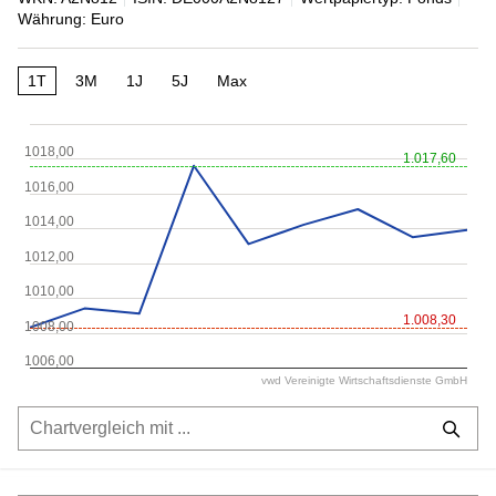
Währung: Euro
1T
3M
1J
5J
Max
1018,00
1.017,60
1016,00
1014,00
1012,00
1010,00
1.008,30
1008,00
1006,00
vwd Vereinigte Wirtschaftsdienste GmbH