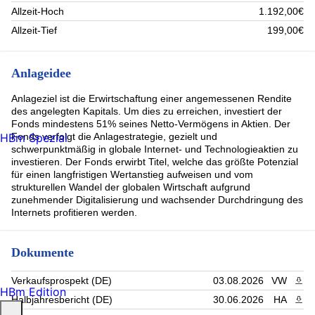
Allzeit-Hoch
1.192,00€
Allzeit-Tief
199,00€
Anlageidee
Anlageziel ist die Erwirtschaftung einer angemessenen Rendite
des angelegten Kapitals. Um dies zu erreichen, investiert der
Fonds mindestens 51% seines Netto-Vermögens in Aktien. Der
HBm Spezial
Fonds verfolgt die Anlagestrategie, gezielt und
schwerpunktmäßig in globale Internet- und Technologieaktien zu
investieren. Der Fonds erwirbt Titel, welche das größte Potenzial
für einen langfristigen Wertanstieg aufweisen und vom
strukturellen Wandel der globalen Wirtschaft aufgrund
zunehmender Digitalisierung und wachsender Durchdringung des
Internets profitieren werden.
Dokumente
Verkaufsprospekt (DE)
03.08.2026
VW
PDF 
HBm Edition
Halbjahresbericht (DE)
30.06.2026
HA
PDF 