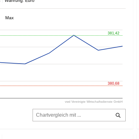
s
Währung: Euro
Max
381,42
380,68
vwd Vereinigte Wirtschaftsdienste GmbH