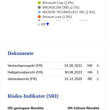
Microsoft Corp (2.8%)
BROADCOM ORD (2.3%)
MICRON TECHNOLOGY INC (1.9%)
Amazon.com (1.8%)
Advanced Micro Devices (1.1%)
1/2
ELI LILLY and CO (1.1%)
Johnson + Johnson (1.1%)
Rest (72.5%)
Dokumente
Verkaufsprospekt (FR)
01.05.2021
VW
PDF heru
Halbjahresbericht (FR)
30.06.2023
HA
PDF heru
Jahresbericht (FR)
31.12.2025
RE
PDF heru
Risiko-Indikator (SRI)
Oft geringere Rendite
Oft höhere Rendite