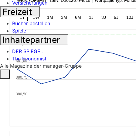
WKN: A0F5MH
ISIN: LU0226794815
Wertpapiertyp: Fond
Versicherungen
Freizeit
1T
1W
1M
3M
6M
1J
3J
5J
10J
Bücher bestellen
Spiele
Inhaltepartner
381,25
DER SPIEGEL
The Economist
381,00
Alle Magazine der manager-Gruppe
380,75
380,50