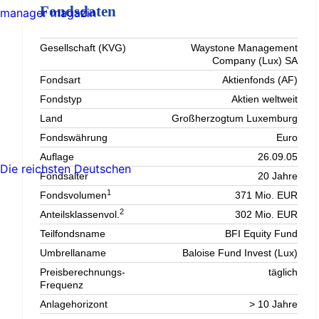
Fondsdaten
manager magazin
Gesellschaft (KVG)
Waystone Management
Company (Lux) SA
Fondsart
Aktienfonds (AF)
Fondstyp
Aktien weltweit
Land
Großherzogtum Luxemburg
Fondswährung
Euro
Auflage
26.09.05
Die reichsten Deutschen
Fondsalter
20 Jahre
1
Fondsvolumen
371 Mio. EUR
2
Anteilsklassenvol.
302 Mio. EUR
Teilfondsname
BFI Equity Fund
Umbrellaname
Baloise Fund Invest (Lux)
Preisberechnungs-
täglich
Frequenz
Anlagehorizont
> 10 Jahre