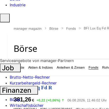
Industrie
Suche
öffnen
BFI Lux Eq Fd 
manager magazin
Börse
Fonds
Serviceangebote von manager-Partnern
Job
Märkte
Aktien & Indizes
Anleihen & Zinsen
Fonds
Rohs
Brutto-Netto-Rechner
Kurzarbeitergeld-Rechner
BFI Lux Eq Fd R
Finanzen
381,26
Börse
€
+0,22 (+0,06%)
06.08.2026, 11:46:02 Uhr
Wirtschaftsbücher