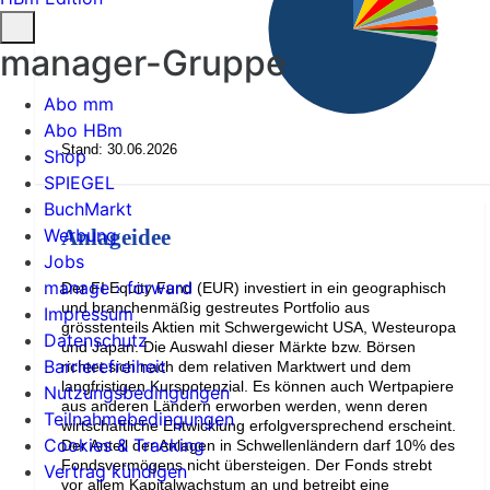
manager-Gruppe
Abo mm
Abo HBm
Stand: 30.06.2026
Shop
SPIEGEL
BuchMarkt
Werbung
Anlageidee
Jobs
manage › forward
Der FI Equity Fund (EUR) investiert in ein geographisch
und branchenmäßig gestreutes Portfolio aus
Impressum
grösstenteils Aktien mit Schwergewicht USA, Westeuropa
Datenschutz
und Japan. Die Auswahl dieser Märkte bzw. Börsen
Barrierefreiheit
richtet sich nach dem relativen Marktwert und dem
langfristigen Kurspotenzial. Es können auch Wertpapiere
Nutzungsbedingungen
aus anderen Ländern erworben werden, wenn deren
Teilnahmebedingungen
wirtschaftliche Entwicklung erfolgversprechend erscheint.
Cookies & Tracking
Der Anteil der Anlagen in Schwellenländern darf 10% des
Fondsvermögens nicht übersteigen. Der Fonds strebt
Vertrag kündigen
vor allem Kapitalwachstum an und betreibt eine