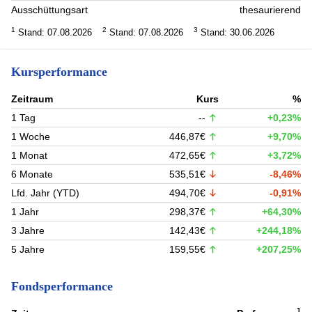
Ausschüttungsart
thesaurierend
1
2
3
Stand: 07.08.2026
Stand: 07.08.2026
Stand: 30.06.2026
Kursperformance
Zeitraum
Kurs
%
1 Tag
--
+0,23%
1 Woche
446,87€
+9,70%
1 Monat
472,65€
+3,72%
6 Monate
535,51€
-8,46%
Lfd. Jahr (YTD)
494,70€
-0,91%
1 Jahr
298,37€
+64,30%
3 Jahre
142,43€
+244,18%
5 Jahre
159,55€
+207,25%
Fondsperformance
1