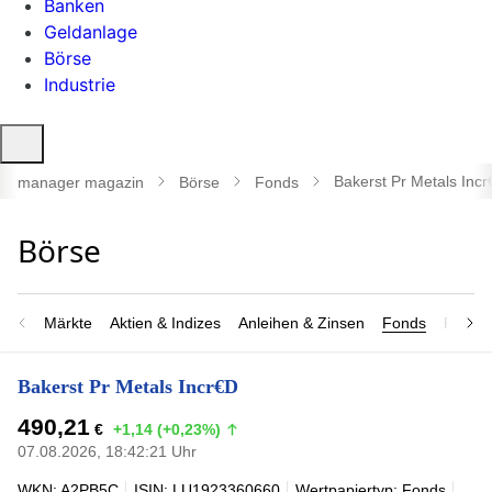
Banken
Geldanlage
Börse
Industrie
Suche
öffnen
Bakerst Pr Metals Inc
manager magazin
Börse
Fonds
Märkte
Aktien & Indizes
Anleihen & Zinsen
Fonds
Rohsto
Bakerst Pr Metals Incr€D
490,21
€
+1,14 (+0,23%)
07.08.2026, 18:42:21 Uhr
WKN: A2PB5C
ISIN: LU1923360660
Wertpapiertyp: Fonds