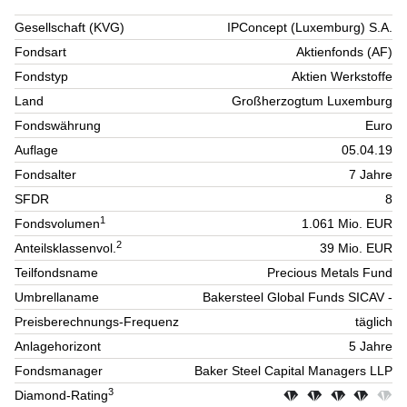
Gesellschaft (KVG)
IPConcept (Luxemburg) S.A.
Fondsart
Aktienfonds (AF)
Fondstyp
Aktien Werkstoffe
Land
Großherzogtum Luxemburg
Fondswährung
Euro
Auflage
05.04.19
Fondsalter
7 Jahre
SFDR
8
1
Fondsvolumen
1.061 Mio. EUR
2
Anteilsklassenvol.
39 Mio. EUR
Teilfondsname
Precious Metals Fund
Umbrellaname
Bakersteel Global Funds SICAV -
Preisberechnungs-Frequenz
täglich
Anlagehorizont
5 Jahre
Fondsmanager
Baker Steel Capital Managers LLP
3
Diamond-Rating