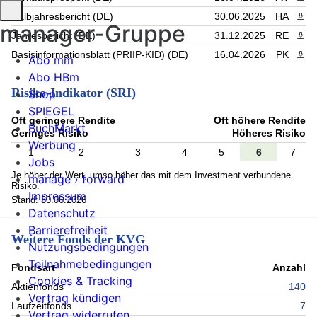
Halbjahresbericht (DE)
30.06.2025
HA
PDF 
manager-Gruppe
Jahresbericht (DE)
31.12.2025
RE
PDF 
Basisinformationsblatt (PRIIP-KID) (DE)
16.04.2026
PK
PDF 
Abo mm
Abo HBm
Risiko-Indikator (SRI)
Shop
SPIEGEL
Oft geringere Rendite
Oft höhere Rendite
BuchMarkt
Geringes Risiko
Höheres Risiko
Werbung
1
2
3
4
5
6
7
Jobs
Je höher der Wert, umso höher das mit dem Investment verbundene
manage › forward
Risiko.
Impressum
Stand: 30.06.2026
Datenschutz
Barrierefreiheit
Weitere Fonds der KVG
Nutzungsbedingungen
Teilnahmebedingungen
Fondsart
Anzahl
Cookies & Tracking
Aktienfonds
140
Vertrag kündigen
Laufzeitfonds
7
Vertrag widerrufen