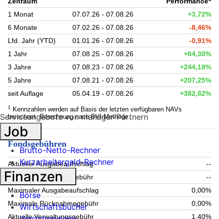
Zeitraum
Performance
1 Monat
07.07.26 - 07.08.26
+3,72%
6 Monate
07.02.26 - 07.08.26
-8,46%
Lfd. Jahr (YTD)
01.01.26 - 07.08.26
-0,91%
1 Jahr
07.08.25 - 07.08.26
+64,30%
3 Jahre
07.08.23 - 07.08.26
+244,18%
5 Jahre
07.08.21 - 07.08.26
+207,25%
seit Auflage
05.04.19 - 07.08.26
+382,82%
1
Kennzahlen werden auf Basis der letzten verfügbaren NAVs
Serviceangebote von manager-Partnern
berechnet. Berechnung nach BVI-Methode.
Job
Fondsgebühren
Brutto-Netto-Rechner
Kurzarbeitergeld-Rechner
Aktueller Ausgabeaufschlag
--
Finanzen
Aktuelle Rücknahmegebühr
--
Maximaler Ausgabeaufschlag
0,00%
Börse
Maximale Rücknahmegebühr
0,00%
Wirtschaftsbücher
Aktuelle Verwaltungsgebühr
1,40%
Versicherungen