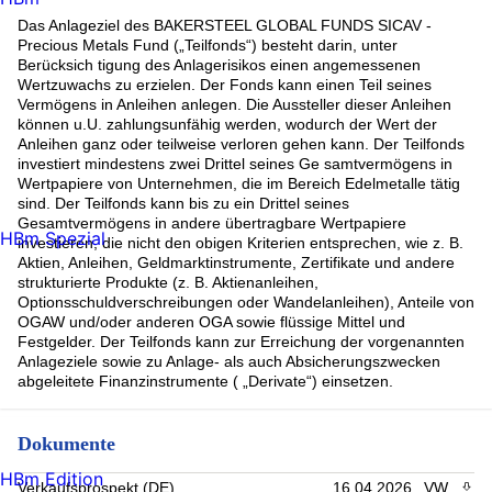
Das Anlageziel des BAKERSTEEL GLOBAL FUNDS SICAV -
Precious Metals Fund („Teilfonds“) besteht darin, unter
Berücksich tigung des Anlagerisikos einen angemessenen
Wertzuwachs zu erzielen. Der Fonds kann einen Teil seines
Vermögens in Anleihen anlegen. Die Aussteller dieser Anleihen
können u.U. zahlungsunfähig werden, wodurch der Wert der
Anleihen ganz oder teilweise verloren gehen kann. Der Teilfonds
investiert mindestens zwei Drittel seines Ge samtvermögens in
Wertpapiere von Unternehmen, die im Bereich Edelmetalle tätig
sind. Der Teilfonds kann bis zu ein Drittel seines
Gesamtvermögens in andere übertragbare Wertpapiere
HBm Spezial
investieren, die nicht den obigen Kriterien entsprechen, wie z. B.
Aktien, Anleihen, Geldmarktinstrumente, Zertifikate und andere
strukturierte Produkte (z. B. Aktienanleihen,
Optionsschuldverschreibungen oder Wandelanleihen), Anteile von
OGAW und/oder anderen OGA sowie flüssige Mittel und
Festgelder. Der Teilfonds kann zur Erreichung der vorgenannten
Anlageziele sowie zu Anlage- als auch Absicherungszwecken
abgeleitete Finanzinstrumente ( „Derivate“) einsetzen.
Dokumente
HBm Edition
Verkaufsprospekt (DE)
16.04.2026
VW
PDF 