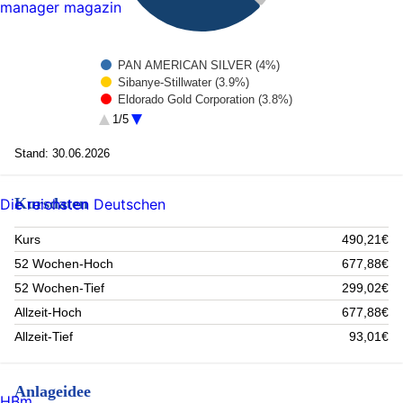
manager magazin
PAN AMERICAN SILVER (4%)
Sibanye-Stillwater (3.9%)
Eldorado Gold Corporation (3.8%)
Aris Mining Corp (3.7%)
1/5
Coeur Mining (3.7%)
Northern Blizzard Resources (3.7%)
Stand: 30.06.2026
SSR MINING INC -USD (3.7%)
Anglogold Ashanti Ltd (3.6%)
Kursdaten
Barrick Gold Corp (3.5%)
Die reichsten Deutschen
Endeavour Silver -USD- (3.5%)
Rest (62.9%)
Kurs
490,21€
52 Wochen-Hoch
677,88€
52 Wochen-Tief
299,02€
Allzeit-Hoch
677,88€
Allzeit-Tief
93,01€
Anlageidee
HBm