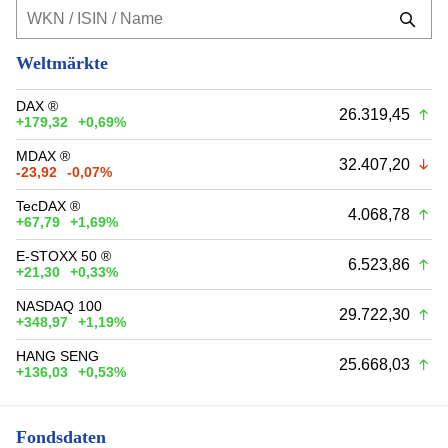
Weltmärkte
DAX ®
26.319,45
+179,32
+0,69%
MDAX ®
32.407,20
-23,92
-0,07%
TecDAX ®
4.068,78
+67,79
+1,69%
E-STOXX 50 ®
6.523,86
+21,30
+0,33%
NASDAQ 100
29.722,30
+348,97
+1,19%
HANG SENG
25.668,03
+136,03
+0,53%
Fondsdaten