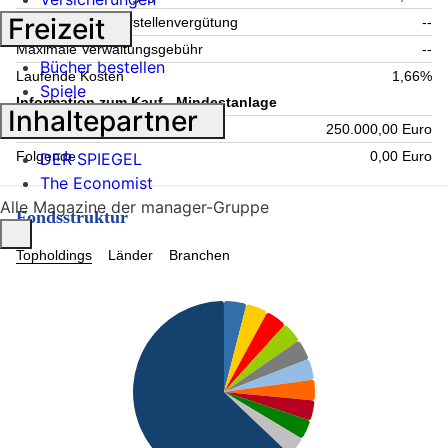
Freizeit
Maximale Verwahrstellenvergütung
--
Maximale Verwaltungsgebühr
--
Bücher bestellen
Laufende Kosten
1,66%
Spiele
Information zum Kauf - Mindestanlage
Inhaltepartner
Einmalig
250.000,00 Euro
Folgende
0,00 Euro
DER SPIEGEL
The Economist
Alle Magazine der manager-Gruppe
Fondsstruktur
Topholdings
Länder
Branchen