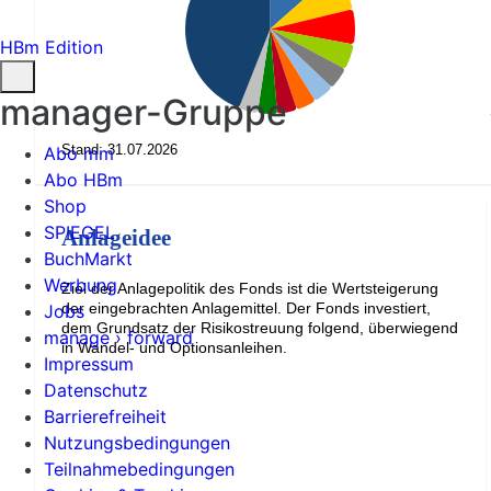
HBm Edition
manager-Gruppe
Stand: 31.07.2026
Abo mm
Abo HBm
Shop
SPIEGEL
Anlageidee
BuchMarkt
Werbung
Ziel der Anlagepolitik des Fonds ist die Wertsteigerung
der eingebrachten Anlagemittel. Der Fonds investiert,
Jobs
dem Grundsatz der Risikostreuung folgend, überwiegend
manage › forward
in Wandel- und Optionsanleihen.
Impressum
Datenschutz
Barrierefreiheit
Nutzungsbedingungen
Teilnahmebedingungen