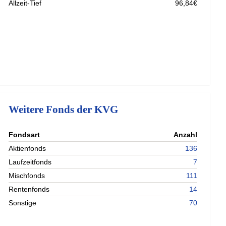
Allzeit-Tief
96,84€
Weitere Fonds der KVG
nterladen
Fondsart
Anzahl
nterladen
Aktienfonds
136
nterladen
Laufzeitfonds
7
nterladen
Mischfonds
111
Rentenfonds
14
Sonstige
70