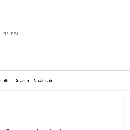
rt €R-RVM
toffe
Devisen
Nachrichten