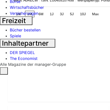
WKN: A0RECW
ISIN: LU0405107458
Wertpapiertyp: Fond
Börse
Wirtschaftsbücher
Versicherungen
1M
3M
6M
1J
3J
5J
10J
Max
Freizeit
Bücher bestellen
Spiele
Inhaltepartner
DER SPIEGEL
The Economist
Alle Magazine der manager-Gruppe