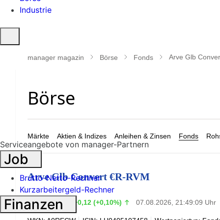
Industrie
Suche
öffnen
Arve Glb Conve
manager magazin
Börse
Fonds
Märkte
Aktien & Indizes
Anleihen & Zinsen
Fonds
Rohs
Serviceangebote von manager-Partnern
Job
Arve Glb Convert €R-RVM
Brutto-Netto-Rechner
Kurzarbeitergeld-Rechner
123,99
Finanzen
€
+0,12 (+0,10%)
07.08.2026, 21:49:09 Uhr