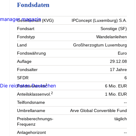
Fondsdaten
manager magazin
Gesellschaft (KVG)
IPConcept (Luxemburg) S.A.
Fondsart
Sonstige (SF)
Fondstyp
Wandelanleihen
Land
Großherzogtum Luxemburg
Fondswährung
Euro
Auflage
29.12.08
Fondsalter
17 Jahre
SFDR
6
Die reichsten Deutschen
1
Fondsvolumen
6 Mio. EUR
2
Anteilsklassenvol.
1 Mio. EUR
Teilfondsname
--
Umbrellaname
Arve Global Convertible Fund
Preisberechnungs-
täglich
Frequenz
Anlagehorizont
--