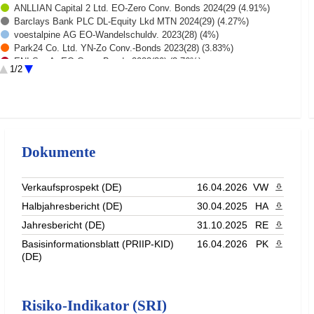
ANLLIAN Capital 2 Ltd. EO-Zero Conv. Bonds 2024(29 (4.91%)
Barclays Bank PLC DL-Equity Lkd MTN 2024(29) (4.27%)
voestalpine AG EO-Wandelschuldv. 2023(28) (4%)
Park24 Co. Ltd. YN-Zo Conv.-Bonds 2023(28) (3.83%)
ENI S.p.A. EO-Conv. Bonds 2023(30) (3.76%)
1/2
Evergy Inc. DL-Exch. Notes 2024(27) (3.73%)
VINCI S.A. EO-Exch. Bonds 2025(30) (3.63%)
Rest (43.99%)
Dokumente
Verkaufsprospekt (DE)
16.04.2026
VW
PDF heru
Halbjahresbericht (DE)
30.04.2025
HA
PDF heru
Jahresbericht (DE)
31.10.2025
RE
PDF heru
Basisinformationsblatt (PRIIP-KID)
16.04.2026
PK
PDF heru
(DE)
Risiko-Indikator (SRI)