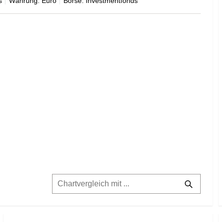
s
Währung: Euro
Börse: Investmentfonds