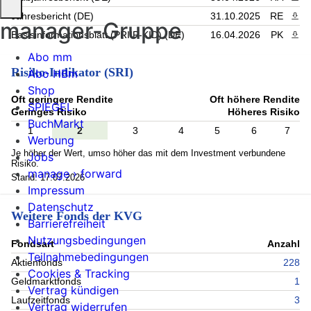
Jahresbericht (DE)
31.10.2025
RE
PDF 
manager-Gruppe
Basisinformationsblatt (PRIIP-KID) (DE)
16.04.2026
PK
PDF 
Abo mm
Risiko-Indikator (SRI)
Abo HBm
Shop
Oft geringere Rendite
Oft höhere Rendite
SPIEGEL
Geringes Risiko
Höheres Risiko
BuchMarkt
1
2
3
4
5
6
7
Werbung
Je höher der Wert, umso höher das mit dem Investment verbundene
Jobs
Risiko.
manage › forward
Stand: 17.07.2026
Impressum
Datenschutz
Weitere Fonds der KVG
Barrierefreiheit
Nutzungsbedingungen
Fondsart
Anzahl
Teilnahmebedingungen
Aktienfonds
228
Cookies & Tracking
Geldmarktfonds
1
Vertrag kündigen
Laufzeitfonds
3
Vertrag widerrufen