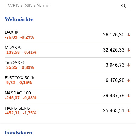
Weltmärkte
DAX ®
26.126,30
-76,05
-0,29%
MDAX ®
32.426,33
-133,58
-0,41%
TecDAX ®
3.946,73
-35,25
-0,89%
E-STOXX 50 ®
6.476,98
-9,72
-0,15%
NASDAQ 100
29.487,79
-245,37
-0,83%
HANG SENG
25.463,51
-452,31
-1,75%
Fondsdaten