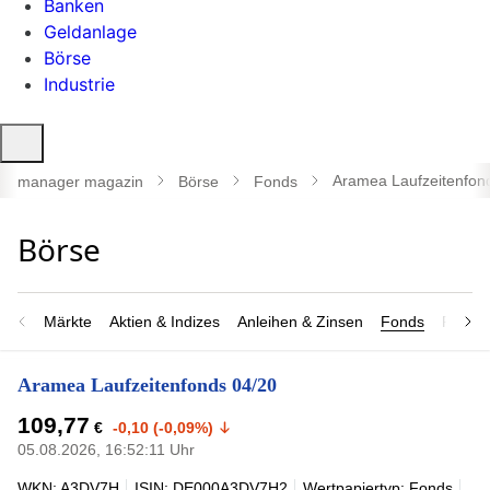
Banken
Geldanlage
Börse
Industrie
Suche
öffnen
Aramea Laufzeitenfon
manager magazin
Börse
Fonds
Märkte
Aktien & Indizes
Anleihen & Zinsen
Fonds
Rohsto
Aramea Laufzeitenfonds 04/20
109,77
€
-0,10 (-0,09%)
05.08.2026, 16:52:11 Uhr
WKN: A3DV7H
ISIN: DE000A3DV7H2
Wertpapiertyp: Fonds