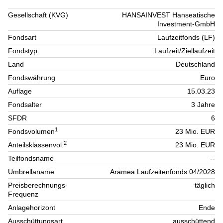
Gesellschaft (KVG)
HANSAINVEST Hanseatische
Investment-GmbH
Fondsart
Laufzeitfonds (LF)
Fondstyp
Laufzeit/Ziellaufzeit
Land
Deutschland
Fondswährung
Euro
Auflage
15.03.23
Fondsalter
3 Jahre
SFDR
6
1
Fondsvolumen
23 Mio. EUR
2
Anteilsklassenvol.
23 Mio. EUR
Teilfondsname
--
Umbrellaname
Aramea Laufzeitenfonds 04/2028
Preisberechnungs-
täglich
Frequenz
Anlagehorizont
Ende
Ausschüttungsart
ausschüttend