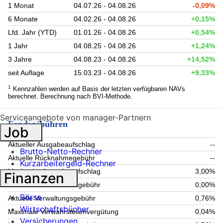
1 Monat
04.07.26 - 04.08.26
-0,09%
6 Monate
04.02.26 - 04.08.26
+0,15%
Lfd. Jahr (YTD)
01.01.26 - 04.08.26
+0,54%
1 Jahr
04.08.25 - 04.08.26
+1,24%
3 Jahre
04.08.23 - 04.08.26
+14,52%
seit Auflage
15.03.23 - 04.08.26
+9,33%
1
Kennzahlen werden auf Basis der letzten verfügbaren NAVs
berechnet. Berechnung nach BVI-Methode.
Serviceangebote von manager-Partnern
Fondsgebühren
Job
Aktueller Ausgabeaufschlag
--
Brutto-Netto-Rechner
Aktuelle Rücknahmegebühr
--
Kurzarbeitergeld-Rechner
Maximaler Ausgabeaufschlag
3,00%
Finanzen
Maximale Rücknahmegebühr
0,00%
Börse
Aktuelle Verwaltungsgebühr
0,76%
Wirtschaftsbücher
Maximale Verwahrstellenvergütung
0,04%
Versicherungen