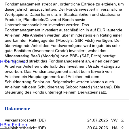
JCDECAUX SE 5% Jan29 (1.84%)
Fondsmanagement strebt an, ordentliche Erträge zu erzielen, um
BANCO BPI SA RegS,3.625,2028-07-04 (1.84%)
diese jährlich auszuschütten. Der Fonds investiert in verzinsliche
Metso Outotec Oyj EO-Medium-Term Nts 2022(22/27) (1.83%)
Wertpapiere. Dabei kann u.a. in Staatsanleihen und staatsnahe
ERSTE GROUP BANK AG (UNGTD) 4%/VAR 06/07/2033
Produkte, Pfandbriefe/Covered Bonds sowie
REGS (1.82%)
Unternehmensanleihen investiert werden. Das
MORGAN STANLE VAR Mar29 (1.81%)
Fondsmanagement investiert ausschließlich in auf EUR lautende
Rest (48.35%)
Anleihen. Alle Anleihen werden über mindestens ein Rating einer
anerkannten Ratingagentur (Moody’s, S&P, Fitch) verfügen. Der
überwiegende Anteil des Fondsvermögens wird in gute bis sehr
gute Bonitäten (Investment Grade) investiert, wobei das
Mindestrating Baa3 (Moody’s) bzw. BBB- (S&P, Fitch) beträgt.
HBm Spezial
Beimischend strebt das Fondsmanagement an, einen geringen
Anteil von Anleihen unterhalb des Investment Grade Ratings zu
erwerben. Das Fondsmanagement strebt beim Erwerb von
Anleihen ein Hauptaugenmerk auf Anleihen mit dem
Schuldnerrang Senior an. Beigemischt werden können auch
Anleihen mit dem Schuldnerrang Subordinated (Nachrang). Die
Steuerung des Fonds unterliegt keinem Derivateeinsatz.
Dokumente
Verkaufsprospekt (DE)
24.07.2025
VW
PDF 
HBm Edition
Halbjahresbericht (DE)
30.04.2026
HA
PDF 