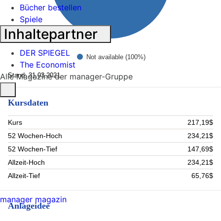
Bücher bestellen
Spiele
Inhaltepartner
DER SPIEGEL
Not available (100%)
The Economist
Stand: 31.03.2021
Alle Magazine der manager-Gruppe
Kursdaten
Kurs
217,19$
52 Wochen-Hoch
234,21$
52 Wochen-Tief
147,69$
Allzeit-Hoch
234,21$
Allzeit-Tief
65,76$
manager magazin
Anlageidee