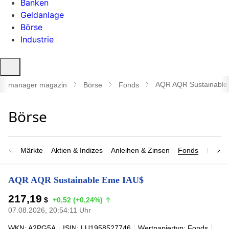
Banken
Geldanlage
Börse
Industrie
Suche
öffnen
AQR AQR Sustainable
manager magazin
Börse
Fonds
Märkte
Aktien & Indizes
Anleihen & Zinsen
Fonds
Rohsto
AQR AQR Sustainable Eme IAU$
217,19
$
+0,52 (+0,24%)
07.08.2026, 20:54:11 Uhr
WKN: A2PG5A
ISIN: LU1958527746
Wertpapiertyp: Fonds