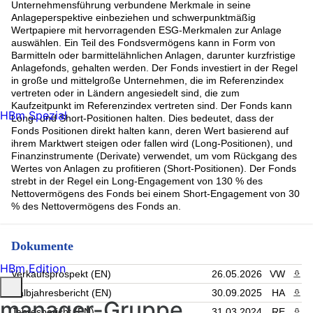
Unternehmensführung verbundene Merkmale in seine
Anlageperspektive einbeziehen und schwerpunktmäßig
Wertpapiere mit hervorragenden ESG-Merkmalen zur Anlage
auswählen. Ein Teil des Fondsvermögens kann in Form von
Barmitteln oder barmittelähnlichen Anlagen, darunter kurzfristige
Anlagefonds, gehalten werden. Der Fonds investiert in der Regel
in große und mittelgroße Unternehmen, die im Referenzindex
vertreten oder in Ländern angesiedelt sind, die zum
Kaufzeitpunkt im Referenzindex vertreten sind. Der Fonds kann
HBm Spezial
Long- und Short-Positionen halten. Dies bedeutet, dass der
Fonds Positionen direkt halten kann, deren Wert basierend auf
ihrem Marktwert steigen oder fallen wird (Long-Positionen), und
Finanzinstrumente (Derivate) verwendet, um vom Rückgang des
Wertes von Anlagen zu profitieren (Short-Positionen). Der Fonds
strebt in der Regel ein Long-Engagement von 130 % des
Nettovermögens des Fonds bei einem Short-Engagement von 30
% des Nettovermögens des Fonds an.
Dokumente
HBm Edition
Verkaufsprospekt (EN)
26.05.2026
VW
PDF 
Halbjahresbericht (EN)
30.09.2025
HA
PDF 
manager-Gruppe
Jahresbericht (EN)
31.03.2024
RE
PDF 