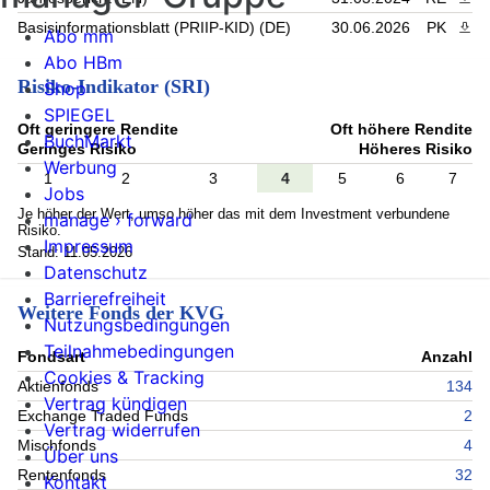
Basisinformationsblatt (PRIIP-KID) (DE)
30.06.2026
PK
PDF 
Abo mm
Abo HBm
Risiko-Indikator (SRI)
Shop
SPIEGEL
Oft geringere Rendite
Oft höhere Rendite
BuchMarkt
Geringes Risiko
Höheres Risiko
Werbung
1
2
3
4
5
6
7
Jobs
Je höher der Wert, umso höher das mit dem Investment verbundene
manage › forward
Risiko.
Impressum
Stand: 11.05.2026
Datenschutz
Barrierefreiheit
Weitere Fonds der KVG
Nutzungsbedingungen
Teilnahmebedingungen
Fondsart
Anzahl
Cookies & Tracking
Aktienfonds
134
Vertrag kündigen
Exchange Traded Funds
2
Vertrag widerrufen
Mischfonds
4
Über uns
Rentenfonds
32
Kontakt