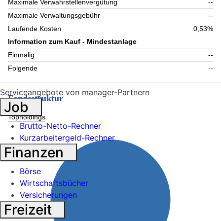
Maximale Verwahrstellenvergütung
--
Maximale Verwaltungsgebühr
--
Laufende Kosten
0,53%
Information zum Kauf - Mindestanlage
Einmalig
--
Folgende
--
Serviceangebote von manager-Partnern
Fondsstruktur
Job
Topholdings
Brutto-Netto-Rechner
Kurzarbeitergeld-Rechner
Finanzen
Börse
Wirtschaftsbücher
Versicherungen
Freizeit