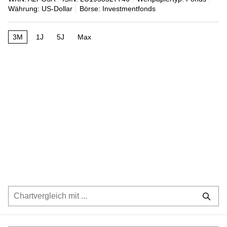
Währung: US-Dollar
Börse: Investmentfonds
3M
1J
5J
Max