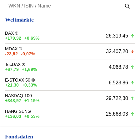
Weltmärkte
DAX ®
26.319,45
+179,32
+0,69%
MDAX ®
32.407,20
-23,92
-0,07%
TecDAX ®
4.068,78
+67,79
+1,69%
E-STOXX 50 ®
6.523,86
+21,30
+0,33%
NASDAQ 100
29.722,30
+348,97
+1,19%
HANG SENG
25.668,03
+136,03
+0,53%
Fondsdaten