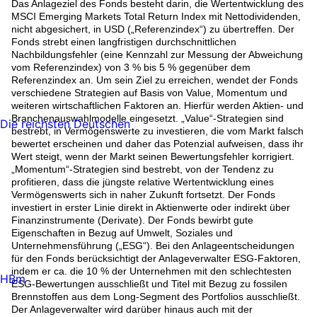
Das Anlageziel des Fonds besteht darin, die Wertentwicklung des
MSCI Emerging Markets Total Return Index mit Nettodividenden,
nicht abgesichert, in USD („Referenzindex“) zu übertreffen. Der
Fonds strebt einen langfristigen durchschnittlichen
Nachbildungsfehler (eine Kennzahl zur Messung der Abweichung
vom Referenzindex) von 3 % bis 5 % gegenüber dem
Referenzindex an. Um sein Ziel zu erreichen, wendet der Fonds
verschiedene Strategien auf Basis von Value, Momentum und
weiteren wirtschaftlichen Faktoren an. Hierfür werden Aktien- und
Branchenauswahlmodelle eingesetzt. „Value“-Strategien sind
Die reichsten Deutschen
bestrebt, in Vermögenswerte zu investieren, die vom Markt falsch
bewertet erscheinen und daher das Potenzial aufweisen, dass ihr
Wert steigt, wenn der Markt seinen Bewertungsfehler korrigiert.
„Momentum“-Strategien sind bestrebt, von der Tendenz zu
profitieren, dass die jüngste relative Wertentwicklung eines
Vermögenswerts sich in naher Zukunft fortsetzt. Der Fonds
investiert in erster Linie direkt in Aktienwerte oder indirekt über
Finanzinstrumente (Derivate). Der Fonds bewirbt gute
Eigenschaften in Bezug auf Umwelt, Soziales und
Unternehmensführung („ESG“). Bei den Anlageentscheidungen
für den Fonds berücksichtigt der Anlageverwalter ESG-Faktoren,
indem er ca. die 10 % der Unternehmen mit den schlechtesten
HBm
ESG-Bewertungen ausschließt und Titel mit Bezug zu fossilen
Brennstoffen aus dem Long-Segment des Portfolios ausschließt.
Der Anlageverwalter wird darüber hinaus auch mit der