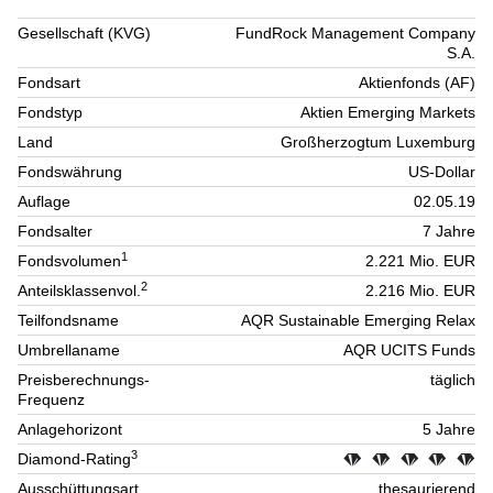
Gesellschaft (KVG)
FundRock Management Company
S.A.
Fondsart
Aktienfonds (AF)
Fondstyp
Aktien Emerging Markets
Land
Großherzogtum Luxemburg
Fondswährung
US-Dollar
Auflage
02.05.19
Fondsalter
7 Jahre
1
Fondsvolumen
2.221 Mio. EUR
2
Anteilsklassenvol.
2.216 Mio. EUR
Teilfondsname
AQR Sustainable Emerging Relax
Umbrellaname
AQR UCITS Funds
Preisberechnungs-
täglich
Frequenz
Anlagehorizont
5 Jahre
3
Diamond-Rating
Ausschüttungsart
thesaurierend