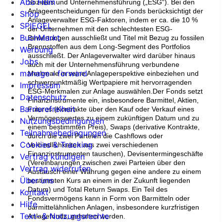
Abo HBm
Soziales und Unternehmensführung („ESG“). Bei den
Anlageentscheidungen für den Fonds berücksichtigt der
Shop
Anlageverwalter ESG-Faktoren, indem er ca. die 10 %
SPIEGEL
der Unternehmen mit den schlechtesten ESG-
BuchMarkt
Bewertungen ausschließt und Titel mit Bezug zu fossilen
Brennstoffen aus dem Long-Segment des Portfolios
Werbung
ausschließt. Der Anlageverwalter wird darüber hinaus
Jobs
auch mit der Unternehmensführung verbundene
manage › forward
Merkmale in seine Anlageperspektive einbeziehen und
schwerpunktmäßig Wertpapiere mit hervorragenden
Impressum
ESG-Merkmalen zur Anlage auswählen.Der Fonds setzt
Datenschutz
Finanzinstrumente ein, insbesondere Barmittel, Aktien,
Barrierefreiheit
Futures (Kontrakte über den Kauf oder Verkauf eines
Vermögenswertes zu einem zukünftigen Datum und zu
Nutzungsbedingungen
einem bestimmten Preis), Swaps (derivative Kontrakte,
Teilnahmebedingungen
durch die zwei Parteien die Cashflows oder
Cookies & Tracking
Verbindlichkeiten aus zwei verschiedenen
Finanzinstrumenten tauschen), Devisentermingeschäfte
Vertrag kündigen
(Vereinbarungen zwischen zwei Parteien über den
Vertrag widerrufen
Austausch einer Währung gegen eine andere zu einem
Über uns
bestimmten Kurs an einem in der Zukunft liegenden
Datum) und Total Return Swaps. Ein Teil des
Kontakt
Fondsvermögens kann in Form von Barmitteln oder
Hilfe
barmittelähnlichen Anlagen, insbesondere kurzfristigen
Text- & Nutzungsrechte
Anlagefonds, gehalten werden.