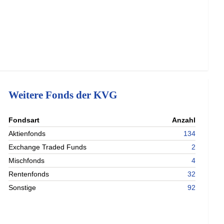
Weitere Fonds der KVG
nterladen
Fondsart
Anzahl
nterladen
Aktienfonds
134
nterladen
Exchange Traded Funds
2
nterladen
Mischfonds
4
Rentenfonds
32
Sonstige
92