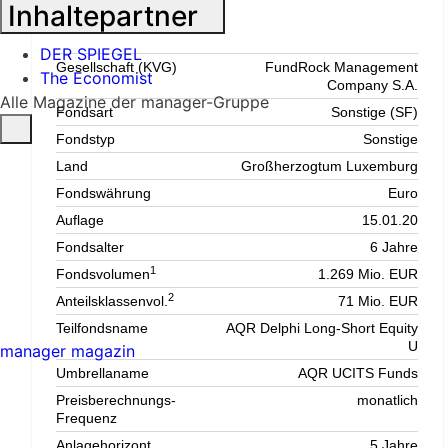
Inhaltepartner
Fondsdaten
DER SPIEGEL
Gesellschaft (KVG)
FundRock Management
The Economist
Company S.A.
Alle Magazine der manager-Gruppe
Fondsart
Sonstige (SF)
Fondstyp
Sonstige
Land
Großherzogtum Luxemburg
Fondswährung
Euro
Auflage
15.01.20
Fondsalter
6 Jahre
1
Fondsvolumen
1.269 Mio. EUR
2
Anteilsklassenvol.
71 Mio. EUR
Teilfondsname
AQR Delphi Long-Short Equity
U
manager magazin
Umbrellaname
AQR UCITS Funds
Preisberechnungs-
monatlich
Frequenz
Anlagehorizont
5 Jahre