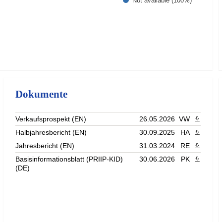
Not available (100%)
Dokumente
Verkaufsprospekt (EN)
26.05.2026
VW
PDF heru
Halbjahresbericht (EN)
30.09.2025
HA
PDF heru
Jahresbericht (EN)
31.03.2024
RE
PDF heru
Basisinformationsblatt (PRIIP-KID)
30.06.2026
PK
PDF heru
(DE)