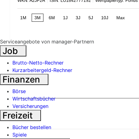
WKN: A2JP2R
ISIN: LU1842777192
Wertpapiertyp: Fonds
1M
3M
6M
1J
3J
5J
10J
Max
Serviceangebote von manager-Partnern
Job
Brutto-Netto-Rechner
Kurzarbeitergeld-Rechner
Finanzen
Börse
Wirtschaftsbücher
Versicherungen
Freizeit
Bücher bestellen
Spiele