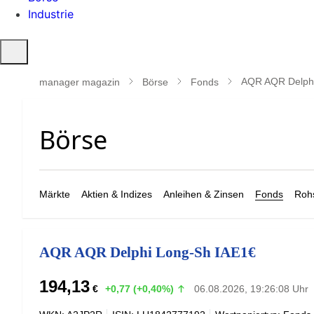
Industrie
Suche
öffnen
AQR AQR Delphi
manager magazin
Börse
Fonds
Märkte
Aktien & Indizes
Anleihen & Zinsen
Fonds
Rohs
AQR AQR Delphi Long-Sh IAE1€
194,13
€
+0,77 (+0,40%)
06.08.2026, 19:26:08 Uhr