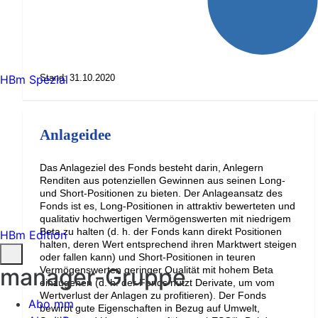
HBm Spezial
Stand: 31.10.2020
Anlageidee
Das Anlageziel des Fonds besteht darin, Anlegern
Renditen aus potenziellen Gewinnen aus seinen Long-
und Short-Positionen zu bieten. Der Anlageansatz des
Fonds ist es, Long-Positionen in attraktiv bewerteten und
qualitativ hochwertigen Vermögenswerten mit niedrigem
Beta zu halten (d. h. der Fonds kann direkt Positionen
HBm Edition
halten, deren Wert entsprechend ihren Marktwert steigen
oder fallen kann) und Short-Positionen in teuren
manager-Gruppe
Vermögenswerten geringer Qualität mit hohem Beta
einzugehen (d. h. der Fonds nutzt Derivate, um vom
Wertverlust der Anlagen zu profitieren). Der Fonds
Abo mm
bewirbt gute Eigenschaften in Bezug auf Umwelt,