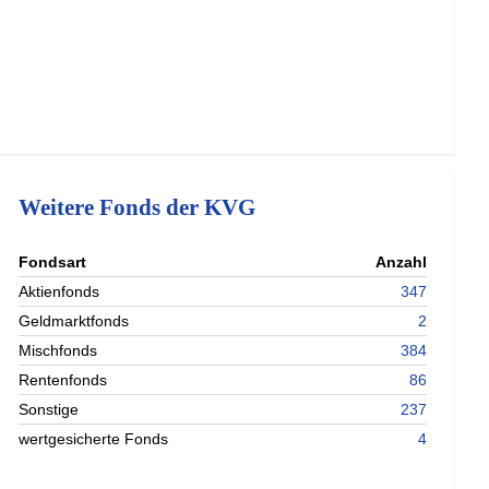
Weitere Fonds der KVG
nterladen
Fondsart
Anzahl
nterladen
Aktienfonds
347
nterladen
Geldmarktfonds
2
nterladen
Mischfonds
384
Rentenfonds
86
Sonstige
237
wertgesicherte Fonds
4