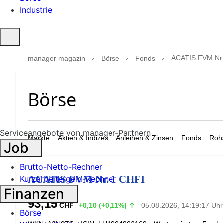
Industrie
Suche
öffnen
ACATIS FVM Nr.
manager magazin
Börse
Fonds
Serviceangebote von manager-Partnern
Märkte
Aktien & Indizes
Anleihen & Zinsen
Fonds
Rohs
Job
Brutto-Netto-Rechner
ACATIS FVM Nr. 1 CHFI
Kurzarbeitergeld-Rechner
Finanzen
93,15
CHF
+0,10 (+0,11%)
05.08.2026, 14:19:17 Uhr
Börse