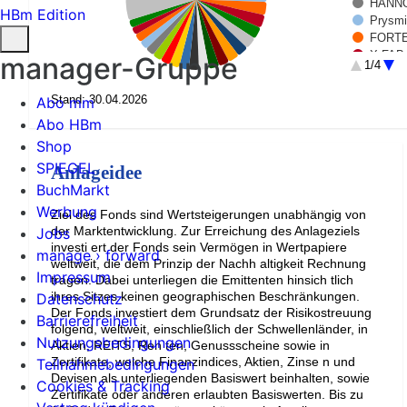
HANNO
HBm Edition
Prysmi
FORTE
X-FAB
manager-Gruppe
1/4
ITM Po
SMC Co
Stand: 30.04.2026
Abo mm
TERNA
Abo HBm
Nvidia
ALK-A
Shop
ELIS S
SPIEGEL
Anlageidee
CONTE
BuchMarkt
MARKE
Werbung
Micros
Ziel des Fonds sind Wertsteigerungen unabhängig von
AFDB 5
der Marktentwicklung. Zur Erreichung des Anlageziels
Jobs
L Orea
investi ert der Fonds sein Vermögen in Wertpapiere
manage › forward
Grenke
weltweit, die dem Prinzip der Nachh altigkeit Rechnung
Impressum
UBER 
tragen. Dabei unterliegen die Emittenten hinsich tlich
ihres Sitzes keinen geographischen Beschränkungen.
Datenschutz
Nordea
Der Fonds investiert dem Grundsatz der Risikostreuung
SIKA 
Barrierefreiheit
folgend, weltweit, einschließlich der Schwellenländer, in
BioNTe
Nutzungsbedingungen
Aktien, REITS, Ren ten, Genussscheine sowie in
WAL-M
Zertifikate, welche Finanzindices, Aktien, Zinse n und
Teilnahmebedingungen
Rest (
Devisen als unterliegenden Basiswert beinhalten, sowie
Cookies & Tracking
Zertifikate oder anderen erlaubten Basiswerten. Bis zu