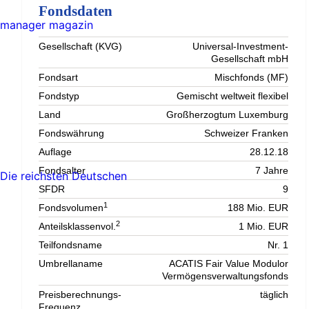
Fondsdaten
manager magazin
Gesellschaft (KVG)
Universal-Investment-
Gesellschaft mbH
Fondsart
Mischfonds (MF)
Fondstyp
Gemischt weltweit flexibel
Land
Großherzogtum Luxemburg
Fondswährung
Schweizer Franken
Auflage
28.12.18
Fondsalter
7 Jahre
Die reichsten Deutschen
SFDR
9
1
Fondsvolumen
188 Mio. EUR
2
Anteilsklassenvol.
1 Mio. EUR
Teilfondsname
Nr. 1
Umbrellaname
ACATIS Fair Value Modulor
Vermögensverwaltungsfonds
Preisberechnungs-
täglich
Frequenz