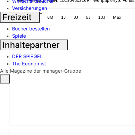
WKN: A2N9ZS
ISIN: LU1904802169
Wertpapiertyp: Fonds
Wirtschaftsbücher
Versicherungen
Freizeit
1M
3M
6M
1J
3J
5J
10J
Max
Bücher bestellen
Spiele
Inhaltepartner
DER SPIEGEL
The Economist
Alle Magazine der manager-Gruppe