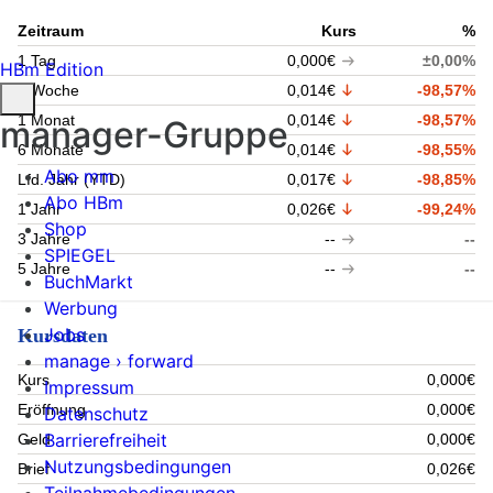
Zeitraum
Kurs
%
1 Tag
0,000€
±0,00%
HBm Edition
1 Woche
0,014€
-98,57%
1 Monat
0,014€
-98,57%
manager-Gruppe
6 Monate
0,014€
-98,55%
Abo mm
Lfd. Jahr (YTD)
0,017€
-98,85%
Abo HBm
1 Jahr
0,026€
-99,24%
Shop
3 Jahre
--
--
SPIEGEL
5 Jahre
--
--
BuchMarkt
Werbung
Jobs
Kursdaten
manage › forward
Kurs
0,000€
Impressum
Eröffnung
0,000€
Datenschutz
Barrierefreiheit
Geld
0,000€
Nutzungsbedingungen
Brief
0,026€