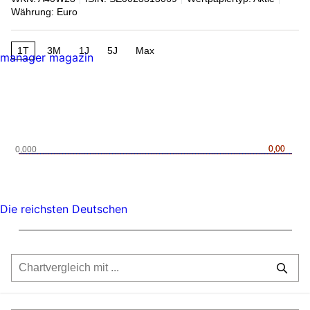
Währung: Euro
1T
3M
1J
5J
Max
manager magazin
0,00
0,00
0,000
Die reichsten Deutschen