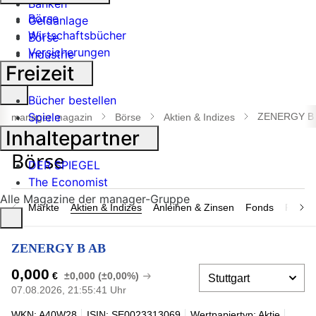
Banken
Börse
Geldanlage
Wirtschaftsbücher
Börse
Versicherungen
Industrie
Freizeit
Suche
Bücher bestellen
öffnen
Spiele
ZENERGY B
manager magazin
Börse
Aktien & Indizes
Inhaltepartner
DER SPIEGEL
The Economist
Alle Magazine der manager-Gruppe
Märkte
Aktien & Indizes
Anleihen & Zinsen
Fonds
Rohsto
ZENERGY B AB
0,000
€
±0,000 (±0,00%)
07.08.2026, 21:55:41 Uhr
WKN: A40W28
ISIN: SE0023313069
Wertpapiertyp: Aktie