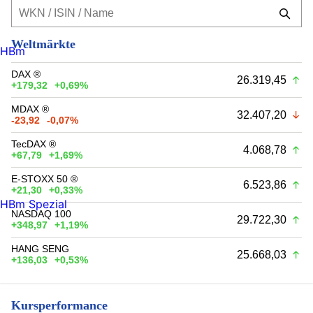
Weltmärkte
HBm
DAX ®
26.319,45
+179,32
+0,69%
MDAX ®
32.407,20
-23,92
-0,07%
TecDAX ®
4.068,78
+67,79
+1,69%
E-STOXX 50 ®
6.523,86
+21,30
+0,33%
HBm Spezial
NASDAQ 100
29.722,30
+348,97
+1,19%
HANG SENG
25.668,03
+136,03
+0,53%
Kursperformance