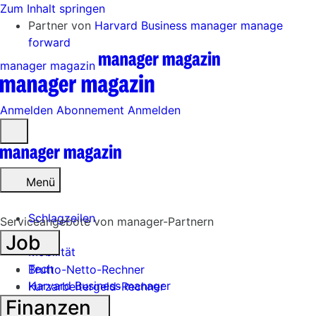
Zum Inhalt springen
Partner von
Harvard Business manager
manage
forward
manager magazin
Anmelden
Abonnement
Anmelden
Menü
öffnen
Menü
Schlagzeilen
Serviceangebote von manager-Partnern
Job
Mobilität
Tech
Brutto-Netto-Rechner
Harvard Business manager
Kurzarbeitergeld-Rechner
Finanzen
Handel