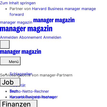
Zum Inhalt springen
Partner von
Harvard Business manager
manage
forward
manager magazin
Anmelden
Abonnement
Anmelden
Menü
öffnen
Menü
Schlagzeilen
Serviceangebote von manager-Partnern
Job
Mobilität
Tech
Brutto-Netto-Rechner
Harvard Business manager
Kurzarbeitergeld-Rechner
Finanzen
Handel