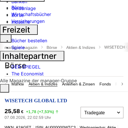
Banken
Börse
Geldanlage
Wirtschaftsbücher
Börse
Versicherungen
Industrie
Freizeit
Suche
Bücher bestellen
öffnen
Spiele
WISETECH 
manager magazin
Börse
Aktien & Indizes
Inhaltepartner
DER SPIEGEL
The Economist
Alle Magazine der manager-Gruppe
Märkte
Aktien & Indizes
Anleihen & Zinsen
Fonds
Rohsto
WISETECH GLOBAL LTD
25,58
€
+1,78 (+7,53%)
07.08.2026, 22:02:59 Uhr
WKN: A2AGET
ISIN: AU000000WTC3
Wertpapiertyp: Aktie