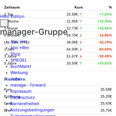
Zeitraum
Kurs
%
1 Tag
25,58€
+7,53%
HBm Edition
1 Woche
21,95€
+16,56%
1 Monat
22,73€
+12,56%
manager-Gruppe
6 Monate
28,70€
-10,86%
Abo mm
Lfd. Jahr (YTD)
38,06€
-32,78%
Abo HBm
1 Jahr
64,93€
-60,60%
Shop
3 Jahre
51,67€
-50,49%
SPIEGEL
5 Jahre
20,50€
+24,83%
BuchMarkt
Werbung
Jobs
Kursdaten
manage › forward
Kurs
25,58€
Impressum
Eröffnung
25,20€
Datenschutz
Barrierefreiheit
Geld
25,43€
Nutzungsbedingungen
Brief
25,75€