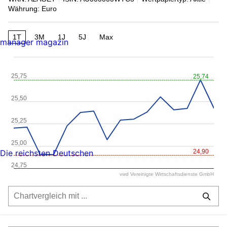
Währung: Euro
1T
3M
1J
5J
Max
manager magazin
25,75
25,74
25,50
25,25
25,00
24,90
Die reichsten Deutschen
24,75
vwd Vereinigte Wirtschaftsdienste GmbH