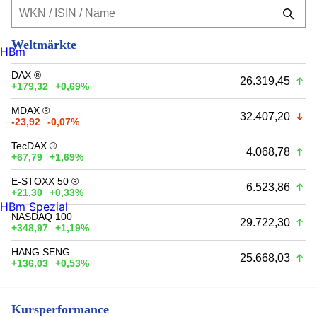
Weltmärkte
HBm
DAX ®
26.319,45
+179,32
+0,69%
MDAX ®
32.407,20
-23,92
-0,07%
TecDAX ®
4.068,78
+67,79
+1,69%
E-STOXX 50 ®
6.523,86
+21,30
+0,33%
HBm Spezial
NASDAQ 100
29.722,30
+348,97
+1,19%
HANG SENG
25.668,03
+136,03
+0,53%
Kursperformance