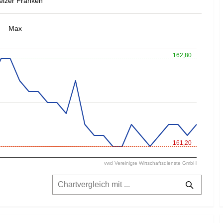
izer Franken
Max
162,80
161,20
vwd Vereinigte Wirtschaftsdienste GmbH