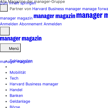
Alle Magazine der manager-Gruppe
Zum Inhalt springen
Partner von
Harvard Business manager
manage forw
manager magazin
Anmelden
Abonnement
Anmelden
Menü
öffnen
Menü
Schlagzeilen
manager magazin
Mobilität
Tech
Harvard Business manager
Handel
Banken
Geldanlage
Börse