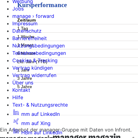
Werbung
Kursperformance
Jobs
manage › forward
Zeitraum
Impressum
1 Tag
Datenschutz
1 Woche
Barrierefreiheit
1 Monat
Nutzungsbedingungen
Teilnahmebedingungen
6 Monate
Cookies & Tracking
Lfd. Jahr (YTD)
Vertrag kündigen
1 Jahr
Vertrag widerrufen
3 Jahre
Über uns
5 Jahre
Kontakt
Hilfe
Text- & Nutzungsrechte
mm auf LinkedIn
mm auf Xing
Ein Angebot der manager-Gruppe mit Daten von Infront.
HBm auf LinkedIn