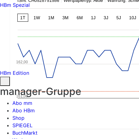
ISIN: CH0528751586
Wertpapiertyp: Aktie
Währung: Schwe
HBm Spezial
1T
1W
1M
3M
6M
1J
3J
5J
10J
162,00
HBm Edition
manager-Gruppe
161,00
Abo mm
Abo HBm
Shop
SPIEGEL
BuchMarkt