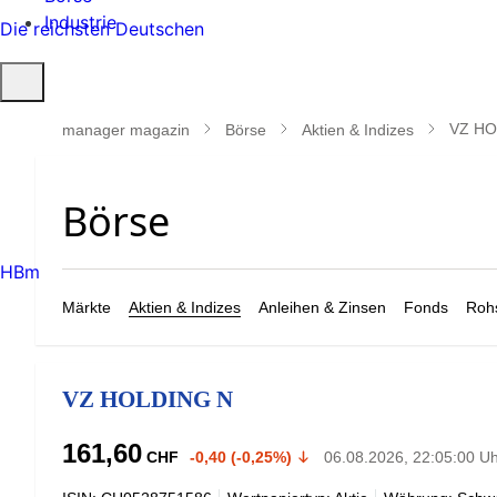
Industrie
Die reichsten Deutschen
Suche
öffnen
VZ HO
manager magazin
Börse
Aktien & Indizes
HBm
Märkte
Aktien & Indizes
Anleihen & Zinsen
Fonds
Rohs
VZ HOLDING N
161,60
CHF
-0,40 (-0,25%)
06.08.2026, 22:05:00 U