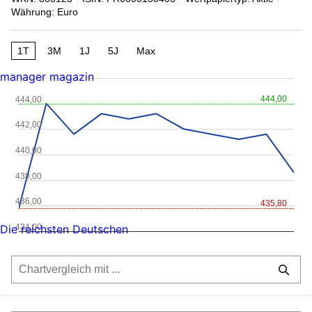
Währung: Euro
1T
3M
1J
5J
Max
manager magazin
444,00
444,00
442,00
440,00
438,00
436,00
435,80
434,00
Die reichsten Deutschen