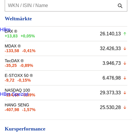
Weltmärkte
HBm
DAX ®
26.140,13
+13,83
+0,05%
MDAX ®
32.426,33
-133,58
-0,41%
TecDAX ®
3.946,73
-35,25
-0,89%
E-STOXX 50 ®
6.476,98
-9,72
-0,15%
NASDAQ 100
29.373,33
HBm Spezial
-114,46
-0,39%
HANG SENG
25.530,28
-407,98
-1,57%
Kursperformance