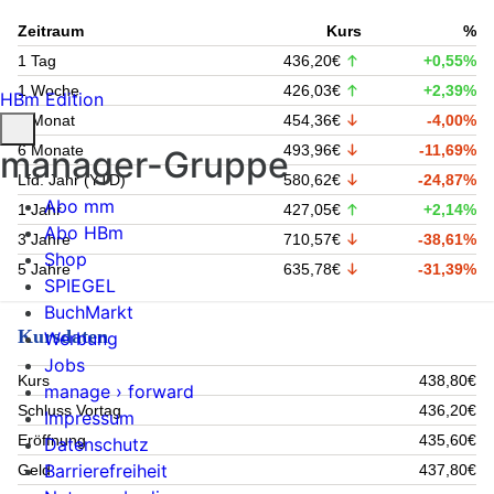
Zeitraum
Kurs
%
1 Tag
436,20€
+0,55%
1 Woche
426,03€
+2,39%
HBm Edition
1 Monat
454,36€
-4,00%
6 Monate
493,96€
-11,69%
manager-Gruppe
Lfd. Jahr (YTD)
580,62€
-24,87%
Abo mm
1 Jahr
427,05€
+2,14%
Abo HBm
3 Jahre
710,57€
-38,61%
Shop
5 Jahre
635,78€
-31,39%
SPIEGEL
BuchMarkt
Kursdaten
Werbung
Jobs
Kurs
438,80€
manage › forward
Schluss Vortag
436,20€
Impressum
Eröffnung
435,60€
Datenschutz
Barrierefreiheit
Geld
437,80€