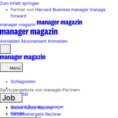
Zum Inhalt springen
Partner von
Harvard Business manager
manage
forward
manager magazin
Anmelden
Abonnement
Anmelden
Menü
öffnen
Menü
Schlagzeilen
Serviceangebote von manager-Partnern
Mobilität
Job
Tech
Harvard Business manager
Brutto-Netto-Rechner
Handel
Kurzarbeitergeld-Rechner