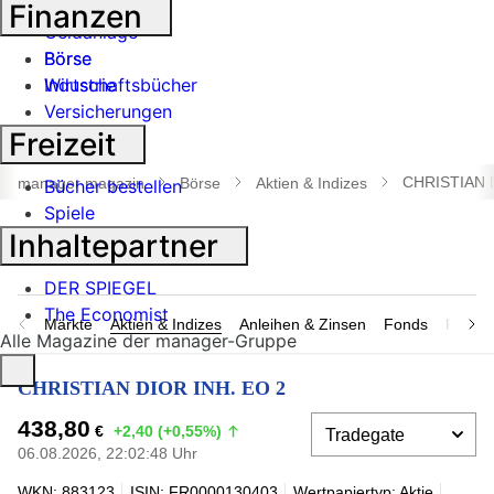
Banken
Finanzen
Geldanlage
Börse
Börse
Industrie
Wirtschaftsbücher
Versicherungen
Freizeit
Suche
öffnen
CHRISTIAN 
manager magazin
Börse
Aktien & Indizes
Bücher bestellen
Spiele
Inhaltepartner
DER SPIEGEL
The Economist
Märkte
Aktien & Indizes
Anleihen & Zinsen
Fonds
Rohsto
Alle Magazine der manager-Gruppe
CHRISTIAN DIOR INH. EO 2
438,80
€
+2,40 (+0,55%)
06.08.2026, 22:02:48 Uhr
WKN: 883123
ISIN: FR0000130403
Wertpapiertyp: Aktie