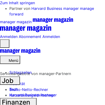
Zum Inhalt springen
Partner von
Harvard Business manager
manage
forward
manager magazin
Anmelden
Abonnement
Anmelden
Menü
öffnen
Menü
Schlagzeilen
Serviceangebote von manager-Partnern
Job
Mobilität
Tech
Brutto-Netto-Rechner
Harvard Business manager
Kurzarbeitergeld-Rechner
Finanzen
Handel