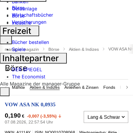
Banken
Börse
Geldanlage
Wirtschaftsbücher
Börse
Versicherungen
Industrie
Freizeit
Suche
Bücher bestellen
öffnen
Spiele
VOW ASA NK
manager magazin
Börse
Aktien & Indizes
Inhaltepartner
DER SPIEGEL
The Economist
Alle Magazine der manager-Gruppe
Märkte
Aktien & Indizes
Anleihen & Zinsen
Fonds
Rohsto
VOW ASA NK 0,0935
0,190
€
-0,007 (-3,55%)
07.08.2026, 22:57:54 Uhr
WKN: A111AY
ISIN: NO0010708068
Wertpapiertyp: Aktie