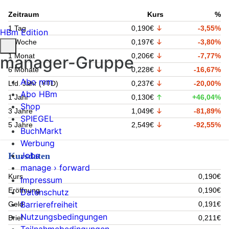
Zeitraum
Kurs
%
1 Tag
0,190€
-3,55%
HBm Edition
1 Woche
0,197€
-3,80%
1 Monat
0,206€
-7,77%
manager-Gruppe
6 Monate
0,228€
-16,67%
Abo mm
Lfd. Jahr (YTD)
0,237€
-20,00%
Abo HBm
1 Jahr
0,130€
+46,04%
Shop
3 Jahre
1,049€
-81,89%
SPIEGEL
5 Jahre
2,549€
-92,55%
BuchMarkt
Werbung
Jobs
Kursdaten
manage › forward
Kurs
0,190€
Impressum
Eröffnung
0,190€
Datenschutz
Barrierefreiheit
Geld
0,191€
Nutzungsbedingungen
Brief
0,211€