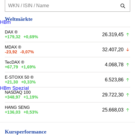
Weltmärkte
HBm
DAX ®
26.319,45
+179,32
+0,69%
MDAX ®
32.407,20
-23,92
-0,07%
TecDAX ®
4.068,78
+67,79
+1,69%
E-STOXX 50 ®
6.523,86
+21,30
+0,33%
HBm Spezial
NASDAQ 100
29.722,30
+348,97
+1,19%
HANG SENG
25.668,03
+136,03
+0,53%
Kursperformance