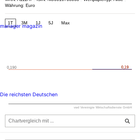
Währung: Euro
1T
3M
1J
5J
Max
manager magazin
0,19
0,19
0,190
Die reichsten Deutschen
vwd Vereinigte Wirtschaftsdienste GmbH