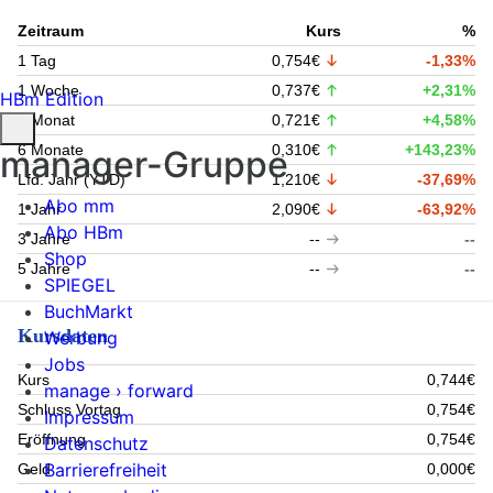
Zeitraum
Kurs
%
1 Tag
0,754€
-1,33%
1 Woche
0,737€
+2,31%
HBm Edition
1 Monat
0,721€
+4,58%
6 Monate
0,310€
+143,23%
manager-Gruppe
Lfd. Jahr (YTD)
1,210€
-37,69%
Abo mm
1 Jahr
2,090€
-63,92%
Abo HBm
3 Jahre
--
--
Shop
5 Jahre
--
--
SPIEGEL
BuchMarkt
Kursdaten
Werbung
Jobs
Kurs
0,744€
manage › forward
Schluss Vortag
0,754€
Impressum
Eröffnung
0,754€
Datenschutz
Barrierefreiheit
Geld
0,000€