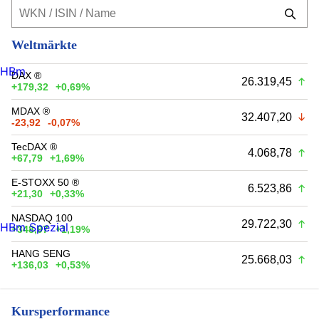
Weltmärkte
HBm
DAX ®
26.319,45
+179,32
+0,69%
MDAX ®
32.407,20
-23,92
-0,07%
TecDAX ®
4.068,78
+67,79
+1,69%
E-STOXX 50 ®
6.523,86
+21,30
+0,33%
NASDAQ 100
29.722,30
HBm Spezial
+348,97
+1,19%
HANG SENG
25.668,03
+136,03
+0,53%
Kursperformance