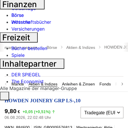
Banken
Finanzen
Geldanlage
Börse
Börse
Industrie
Wirtschaftsbücher
Versicherungen
Freizeit
Suche
öffnen
HOWDEN JOI
manager magazin
Börse
Aktien & Indizes
Bücher bestellen
Spiele
Inhaltepartner
DER SPIEGEL
The Economist
Märkte
Aktien & Indizes
Anleihen & Zinsen
Fonds
Rohsto
Alle Magazine der manager-Gruppe
HOWDEN JOINERY GRP LS-,10
9,80
€
+0,05 (+0,51%)
06.08.2026, 22:02:48 Uhr
WKN: 884600
ISIN: GB0005576813
Wertpapiertyp: Aktie