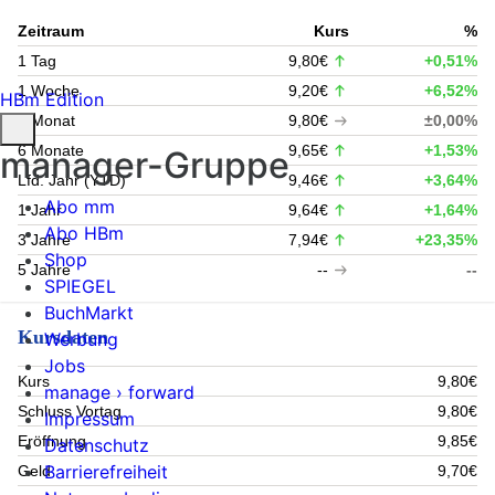
Zeitraum
Kurs
%
1 Tag
9,80€
+0,51%
1 Woche
9,20€
+6,52%
HBm Edition
1 Monat
9,80€
±0,00%
6 Monate
9,65€
+1,53%
manager-Gruppe
Lfd. Jahr (YTD)
9,46€
+3,64%
Abo mm
1 Jahr
9,64€
+1,64%
Abo HBm
3 Jahre
7,94€
+23,35%
Shop
5 Jahre
--
--
SPIEGEL
BuchMarkt
Kursdaten
Werbung
Jobs
Kurs
9,80€
manage › forward
Schluss Vortag
9,80€
Impressum
Eröffnung
9,85€
Datenschutz
Barrierefreiheit
Geld
9,70€