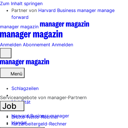
Zum Inhalt springen
Partner von
Harvard Business manager
manage
forward
manager magazin
Anmelden
Abonnement
Anmelden
Menü
öffnen
Menü
Schlagzeilen
Serviceangebote von manager-Partnern
Mobilität
Job
Tech
Harvard Business manager
Brutto-Netto-Rechner
Handel
Kurzarbeitergeld-Rechner