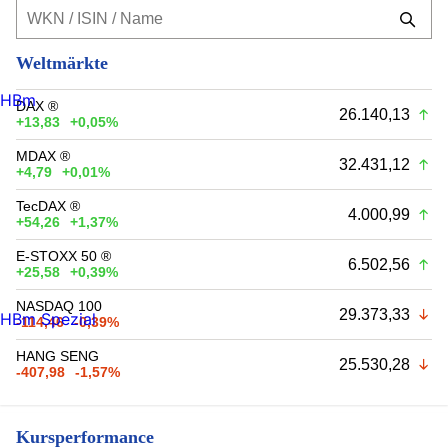
Weltmärkte
HBm
DAX ®
26.140,13
+13,83
+0,05%
MDAX ®
32.431,12
+4,79
+0,01%
TecDAX ®
4.000,99
+54,26
+1,37%
E-STOXX 50 ®
6.502,56
+25,58
+0,39%
NASDAQ 100
29.373,33
HBm Spezial
-114,46
-0,39%
HANG SENG
25.530,28
-407,98
-1,57%
Kursperformance