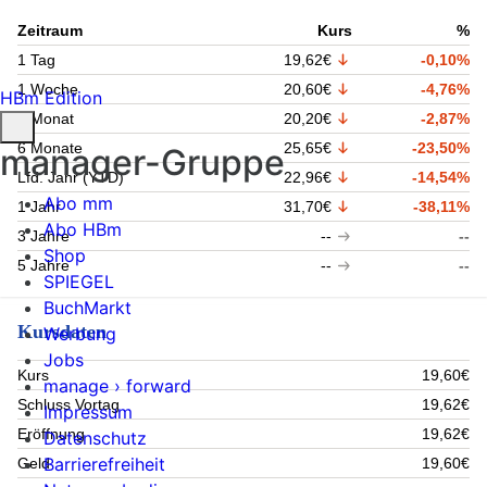
Zeitraum
Kurs
%
1 Tag
19,62€
-0,10%
1 Woche
20,60€
-4,76%
HBm Edition
1 Monat
20,20€
-2,87%
6 Monate
25,65€
-23,50%
manager-Gruppe
Lfd. Jahr (YTD)
22,96€
-14,54%
Abo mm
1 Jahr
31,70€
-38,11%
Abo HBm
3 Jahre
--
--
Shop
5 Jahre
--
--
SPIEGEL
BuchMarkt
Kursdaten
Werbung
Jobs
Kurs
19,60€
manage › forward
Schluss Vortag
19,62€
Impressum
Eröffnung
19,62€
Datenschutz
Barrierefreiheit
Geld
19,60€