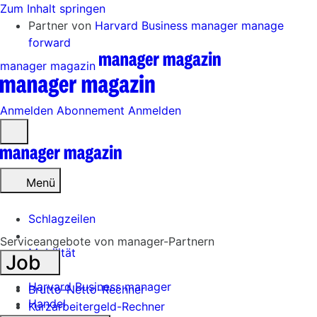
Zum Inhalt springen
Partner von
Harvard Business manager
manage
forward
manager magazin
Anmelden
Abonnement
Anmelden
Menü
öffnen
Menü
Schlagzeilen
Serviceangebote von manager-Partnern
Mobilität
Job
Tech
Harvard Business manager
Brutto-Netto-Rechner
Handel
Kurzarbeitergeld-Rechner