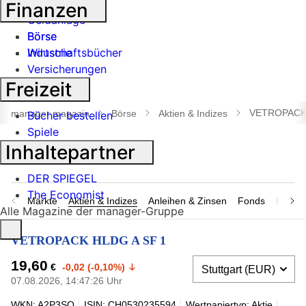
Banken
Finanzen
Geldanlage
Börse
Börse
Industrie
Wirtschaftsbücher
Versicherungen
Freizeit
Suche
öffnen
VETROPACK 
manager magazin
Börse
Aktien & Indizes
Bücher bestellen
Spiele
Inhaltepartner
DER SPIEGEL
The Economist
Märkte
Aktien & Indizes
Anleihen & Zinsen
Fonds
Rohsto
Alle Magazine der manager-Gruppe
VETROPACK HLDG A SF 1
19,60
€
-0,02 (-0,10%)
07.08.2026, 14:47:26 Uhr
WKN: A2P3SQ
ISIN: CH0530235594
Wertpapiertyp: Aktie