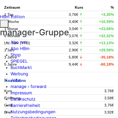
Zeitraum
Kurs
%
1 Tag
3,76€
+3,30%
HBm Edition
1 Woche
3,40€
+10,59%
1 Monat
3,04€
+23,68%
manager-Gruppe
6 Monate
3,07€
+22,32%
Abo mm
Lfd. Jahr (YTD)
3,32€
+13,13%
Abo HBm
1 Jahr
2,90€
+29,59%
Shop
3 Jahre
5,80€
-35,18%
SPIEGEL
5 Jahre
9,44€
-60,18%
BuchMarkt
Werbung
Jobs
Kursdaten
manage › forward
Kurs
3,76€
Impressum
Eröffnung
3,58€
Datenschutz
Barrierefreiheit
Geld
3,76€
Nutzungsbedingungen
Brief
3,92€