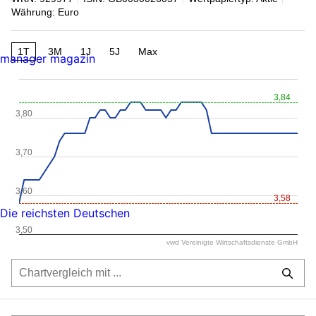
Währung: Euro
1T
3M
1J
5J
Max
manager magazin
3,84
3,80
3,70
3,60
3,58
Die reichsten Deutschen
3,50
vwd Vereinigte Wirtschaftsdienste GmbH