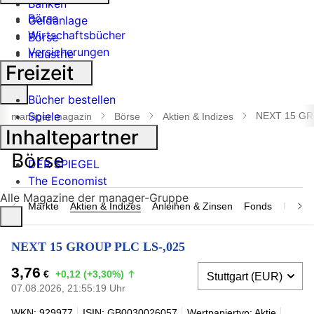
Banken
Börse
Geldanlage
Wirtschaftsbücher
Börse
Versicherungen
Industrie
Freizeit
Suche
Bücher bestellen
öffnen
Spiele
NEXT 15 GR
manager magazin
Börse
Aktien & Indizes
Inhaltepartner
DER SPIEGEL
The Economist
Alle Magazine der manager-Gruppe
Märkte
Aktien & Indizes
Anleihen & Zinsen
Fonds
Rohsto
NEXT 15 GROUP PLC LS-,025
3,76
€
+0,12 (+3,30%)
07.08.2026, 21:55:19 Uhr
WKN: 929977
ISIN: GB0030026057
Wertpapiertyp: Aktie