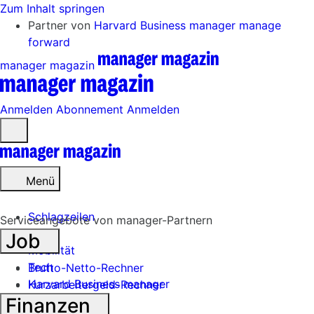
Zum Inhalt springen
Partner von
Harvard Business manager
manage
forward
manager magazin
Anmelden
Abonnement
Anmelden
Menü
öffnen
Menü
Schlagzeilen
Serviceangebote von manager-Partnern
Job
Mobilität
Tech
Brutto-Netto-Rechner
Harvard Business manager
Kurzarbeitergeld-Rechner
Finanzen
Handel