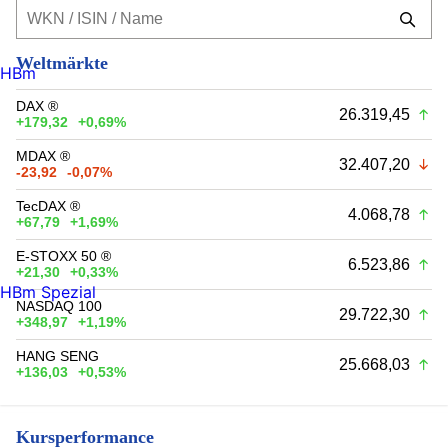
Weltmärkte
HBm
DAX ®
26.319,45
+179,32
+0,69%
MDAX ®
32.407,20
-23,92
-0,07%
TecDAX ®
4.068,78
+67,79
+1,69%
E-STOXX 50 ®
6.523,86
+21,30
+0,33%
HBm Spezial
NASDAQ 100
29.722,30
+348,97
+1,19%
HANG SENG
25.668,03
+136,03
+0,53%
Kursperformance