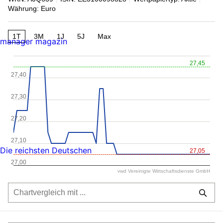
Währung: Euro
1T
3M
1J
5J
Max
manager magazin
27,45
27,40
27,30
27,20
27,10
Die reichsten Deutschen
27,05
27,00
vwd Vereinigte Wirtschaftsdienste GmbH