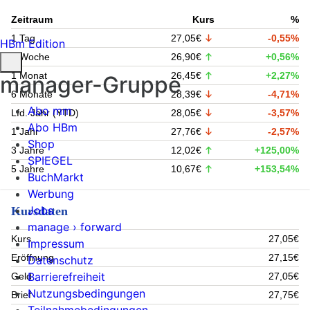
Zeitraum
Kurs
%
1 Tag
27,05€
-0,55%
HBm Edition
1 Woche
26,90€
+0,56%
1 Monat
26,45€
+2,27%
manager-Gruppe
6 Monate
28,39€
-4,71%
Abo mm
Lfd. Jahr (YTD)
28,05€
-3,57%
Abo HBm
1 Jahr
27,76€
-2,57%
Shop
3 Jahre
12,02€
+125,00%
SPIEGEL
5 Jahre
10,67€
+153,54%
BuchMarkt
Werbung
Jobs
Kursdaten
manage › forward
Kurs
27,05€
Impressum
Eröffnung
27,15€
Datenschutz
Barrierefreiheit
Geld
27,05€
Nutzungsbedingungen
Brief
27,75€