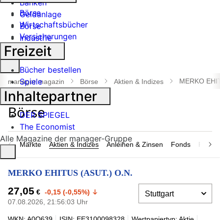
Banken
Börse
Geldanlage
Wirtschaftsbücher
Börse
Versicherungen
Industrie
Freizeit
Suche
Bücher bestellen
öffnen
Spiele
MERKO EHIT
manager magazin
Börse
Aktien & Indizes
Inhaltepartner
DER SPIEGEL
The Economist
Alle Magazine der manager-Gruppe
Märkte
Aktien & Indizes
Anleihen & Zinsen
Fonds
Rohsto
MERKO EHITUS (ASUT.) O.N.
27,05
€
-0,15 (-0,55%)
07.08.2026, 21:56:03 Uhr
WKN: A0Q639
ISIN: EE3100098328
Wertpapiertyp: Aktie