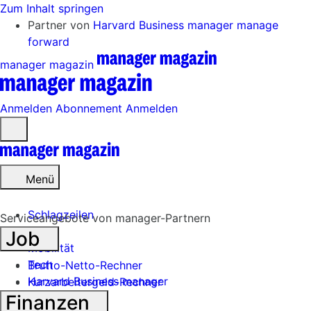
Zum Inhalt springen
Partner von
Harvard Business manager
manage
forward
manager magazin
Anmelden
Abonnement
Anmelden
Menü
öffnen
Menü
Schlagzeilen
Serviceangebote von manager-Partnern
Job
Mobilität
Tech
Brutto-Netto-Rechner
Harvard Business manager
Kurzarbeitergeld-Rechner
Finanzen
Handel