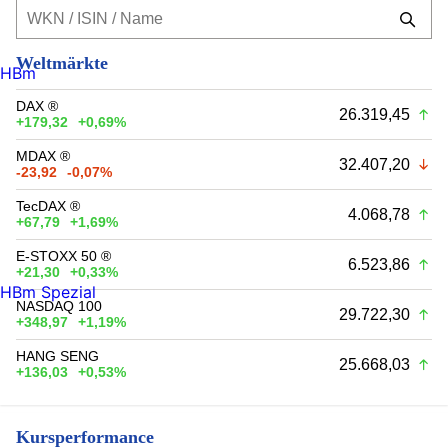
Weltmärkte
HBm
DAX ®
26.319,45
+179,32
+0,69%
MDAX ®
32.407,20
-23,92
-0,07%
TecDAX ®
4.068,78
+67,79
+1,69%
E-STOXX 50 ®
6.523,86
+21,30
+0,33%
HBm Spezial
NASDAQ 100
29.722,30
+348,97
+1,19%
HANG SENG
25.668,03
+136,03
+0,53%
Kursperformance