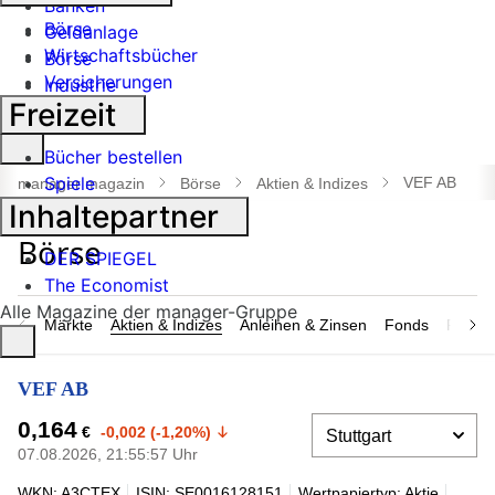
Banken
Börse
Geldanlage
Wirtschaftsbücher
Börse
Versicherungen
Industrie
Freizeit
Suche
Bücher bestellen
öffnen
Spiele
VEF AB
manager magazin
Börse
Aktien & Indizes
Inhaltepartner
DER SPIEGEL
The Economist
Alle Magazine der manager-Gruppe
Märkte
Aktien & Indizes
Anleihen & Zinsen
Fonds
Rohsto
VEF AB
0,164
€
-0,002 (-1,20%)
07.08.2026, 21:55:57 Uhr
WKN: A3CTEX
ISIN: SE0016128151
Wertpapiertyp: Aktie