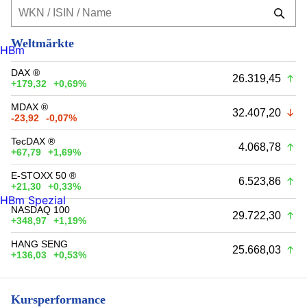
Weltmärkte
HBm
DAX ®
26.319,45
+179,32
+0,69%
MDAX ®
32.407,20
-23,92
-0,07%
TecDAX ®
4.068,78
+67,79
+1,69%
E-STOXX 50 ®
6.523,86
+21,30
+0,33%
HBm Spezial
NASDAQ 100
29.722,30
+348,97
+1,19%
HANG SENG
25.668,03
+136,03
+0,53%
Kursperformance