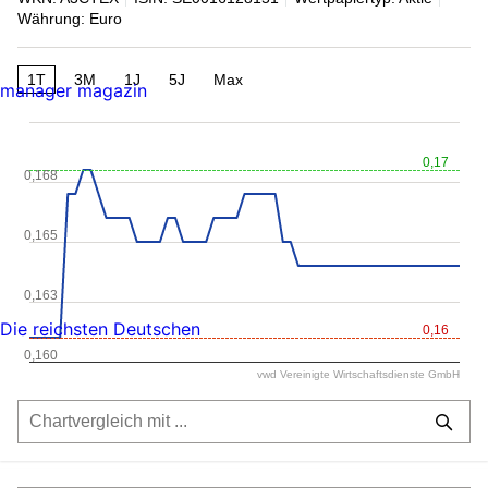
Währung: Euro
1T
3M
1J
5J
Max
manager magazin
0,17
0,168
0,165
0,163
Die reichsten Deutschen
0,16
0,160
vwd Vereinigte Wirtschaftsdienste GmbH