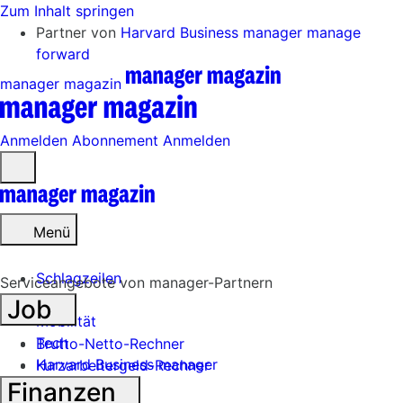
Zum Inhalt springen
Partner von
Harvard Business manager
manage
forward
manager magazin
Anmelden
Abonnement
Anmelden
Menü
öffnen
Menü
Schlagzeilen
Serviceangebote von manager-Partnern
Job
Mobilität
Tech
Brutto-Netto-Rechner
Harvard Business manager
Kurzarbeitergeld-Rechner
Finanzen
Handel