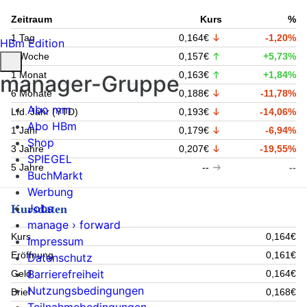
Zeitraum
Kurs
%
1 Tag
0,164€
-1,20%
HBm Edition
1 Woche
0,157€
+5,73%
1 Monat
0,163€
+1,84%
manager-Gruppe
6 Monate
0,188€
-11,78%
Abo mm
Lfd. Jahr (YTD)
0,193€
-14,06%
Abo HBm
1 Jahr
0,179€
-6,94%
Shop
3 Jahre
0,207€
-19,55%
SPIEGEL
5 Jahre
--
--
BuchMarkt
Werbung
Jobs
Kursdaten
manage › forward
Kurs
0,164€
Impressum
Eröffnung
0,161€
Datenschutz
Barrierefreiheit
Geld
0,164€
Nutzungsbedingungen
Brief
0,168€