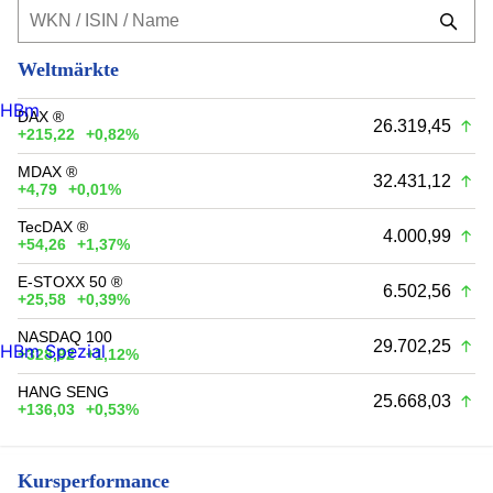
Weltmärkte
HBm
DAX ®
26.319,45
+215,22
+0,82%
MDAX ®
32.431,12
+4,79
+0,01%
TecDAX ®
4.000,99
+54,26
+1,37%
E-STOXX 50 ®
6.502,56
+25,58
+0,39%
NASDAQ 100
29.702,25
HBm Spezial
+328,92
+1,12%
HANG SENG
25.668,03
+136,03
+0,53%
Kursperformance