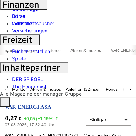
Banken
Finanzen
Geldanlage
Börse
Börse
Industrie
Wirtschaftsbücher
Versicherungen
Freizeit
Suche
öffnen
VAR ENERGI
manager magazin
Börse
Aktien & Indizes
Bücher bestellen
Spiele
Inhaltepartner
DER SPIEGEL
The Economist
Märkte
Aktien & Indizes
Anleihen & Zinsen
Fonds
Rohsto
Alle Magazine der manager-Gruppe
VAR ENERGI ASA
4,27
€
+0,05 (+1,19%)
07.08.2026, 17:32:40 Uhr
WKN: A3DEH5
ISIN: NO0011202772
Wertpapiertyp: Aktie