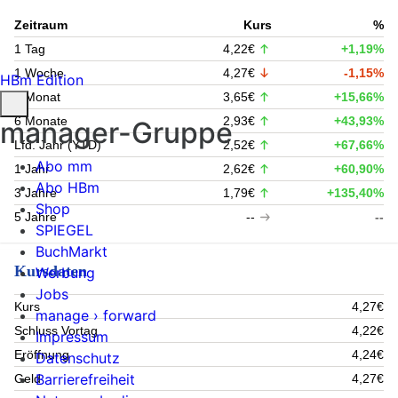
Zeitraum
Kurs
%
1 Tag
4,22€
+1,19%
1 Woche
4,27€
-1,15%
HBm Edition
1 Monat
3,65€
+15,66%
6 Monate
2,93€
+43,93%
manager-Gruppe
Lfd. Jahr (YTD)
2,52€
+67,66%
Abo mm
1 Jahr
2,62€
+60,90%
Abo HBm
3 Jahre
1,79€
+135,40%
Shop
5 Jahre
--
--
SPIEGEL
BuchMarkt
Kursdaten
Werbung
Jobs
Kurs
4,27€
manage › forward
Schluss Vortag
4,22€
Impressum
Eröffnung
4,24€
Datenschutz
Barrierefreiheit
Geld
4,27€