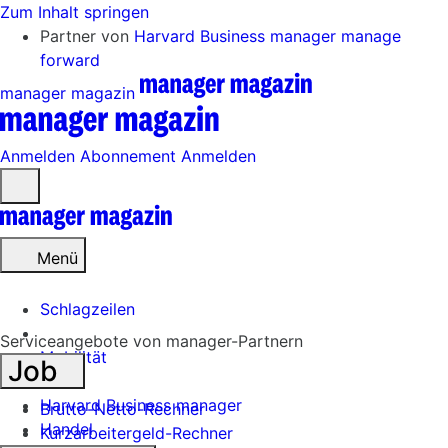
Zum Inhalt springen
Partner von
Harvard Business manager
manage
forward
manager magazin
Anmelden
Abonnement
Anmelden
Menü
öffnen
Menü
Schlagzeilen
Serviceangebote von manager-Partnern
Mobilität
Job
Tech
Harvard Business manager
Brutto-Netto-Rechner
Handel
Kurzarbeitergeld-Rechner