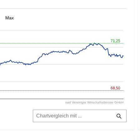
Max
71,25
68,50
vwd Vereinigte Wirtschaftsdienste GmbH