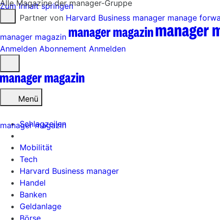
Alle Magazine der manager-Gruppe
Zum Inhalt springen
Partner von
Harvard Business manager
manage forw
manager magazin
Anmelden
Abonnement
Anmelden
Menü
öffnen
Menü
Schlagzeilen
manager magazin
Mobilität
Tech
Harvard Business manager
Handel
Banken
Geldanlage
Börse