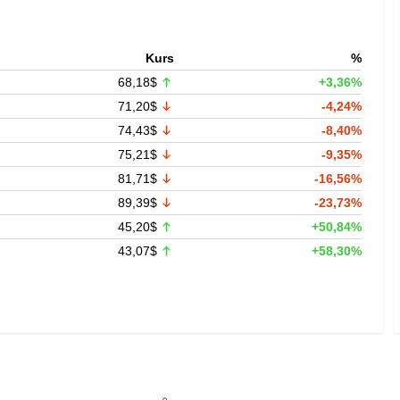
Kurs
%
68,18$
+3,36%
71,20$
-4,24%
74,43$
-8,40%
75,21$
-9,35%
81,71$
-16,56%
89,39$
-23,73%
45,20$
+50,84%
43,07$
+58,30%