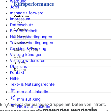
Werbung
Kursperformance
Jobs
manage › forward
Zeitraum
Impressum
1 Tag
Datenschutz
1 Woche
Barrierefreiheit
1 Monat
Nutzungsbedingungen
Teilnahmebedingungen
6 Monate
Cookies & Tracking
Lfd. Jahr (YTD)
Vertrag kündigen
1 Jahr
Vertrag widerrufen
3 Jahre
Über uns
5 Jahre
Kontakt
Hilfe
Text- & Nutzungsrechte
mm auf LinkedIn
mm auf Xing
Ein Angebot der manager-Gruppe mit Daten von Infront.
HBm auf LinkedIn