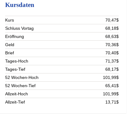
Kursdaten
Kurs
70,47$
Schluss Vortag
68,18$
Eröffnung
68,63$
Geld
70,36$
Brief
70,40$
Tages-Hoch
71,37$
Tages-Tief
68,17$
52 Wochen-Hoch
101,99$
52 Wochen-Tief
65,41$
Allzeit-Hoch
101,99$
Allzeit-Tief
13,71$