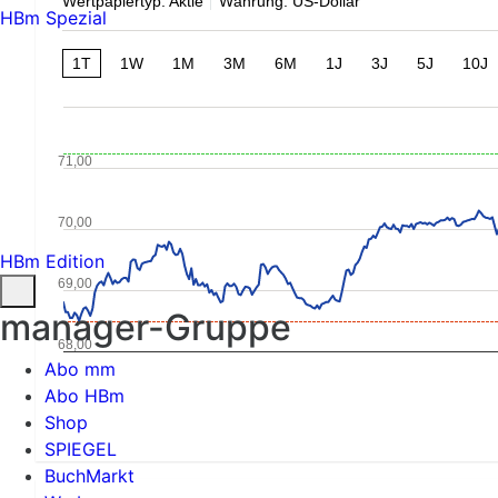
Wertpapiertyp: Aktie
Währung: US-Dollar
HBm Spezial
1T
1W
1M
3M
6M
1J
3J
5J
10J
71,00
70,00
HBm Edition
69,00
manager-Gruppe
68,00
Abo mm
Abo HBm
Shop
SPIEGEL
BuchMarkt