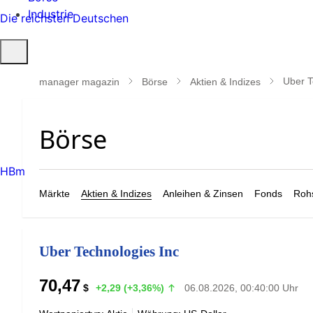
Industrie
Die reichsten Deutschen
Suche
öffnen
Uber T
manager magazin
Börse
Aktien & Indizes
HBm
Märkte
Aktien & Indizes
Anleihen & Zinsen
Fonds
Rohs
Uber Technologies Inc
70,47
$
+2,29 (+3,36%)
06.08.2026, 00:40:00 Uhr