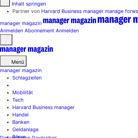
Zum Inhalt springen
Partner von
Harvard Business manager
manage forw
manager magazin
Anmelden
Abonnement
Anmelden
Menü
öffnen
Menü
manager magazin
Schlagzeilen
Mobilität
Tech
Harvard Business manager
Handel
Banken
Geldanlage
Börse
Die reichsten Deutschen