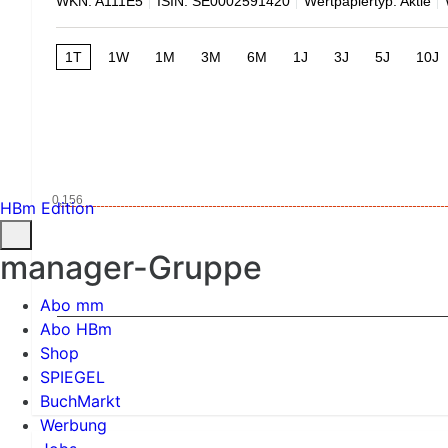
WKN: A111E5
ISIN: SE0002591420
Wertpapiertyp: Aktie
1T
1W
1M
3M
6M
1J
3J
5J
10J
0,156
HBm Edition
manager-Gruppe
Abo mm
Abo HBm
Shop
SPIEGEL
BuchMarkt
Werbung