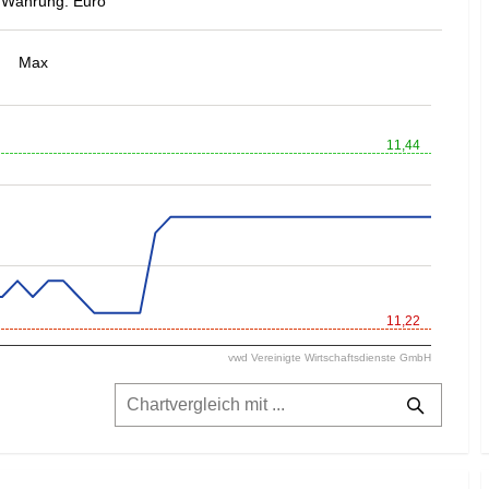
Währung: Euro
Max
11,44
11,22
vwd Vereinigte Wirtschaftsdienste GmbH