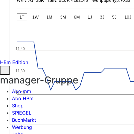
WKN: A14S3R
ISIN: BE0974282148
Wertpapiertyp: Aktie
1T
1W
1M
3M
6M
1J
3J
5J
10J
11,40
HBm Edition
11,30
manager-Gruppe
Abo mm
11,20
Abo HBm
Shop
SPIEGEL
BuchMarkt
Werbung