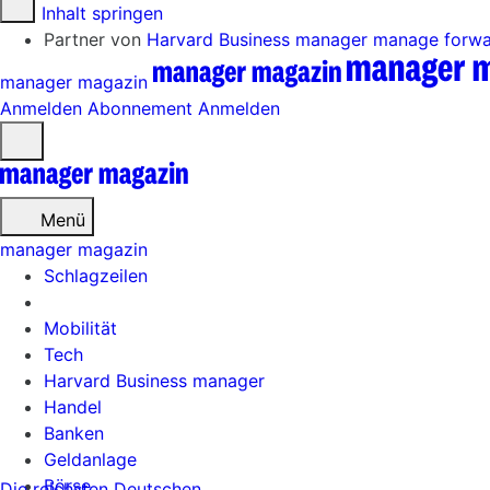
Zum Inhalt springen
Partner von
Harvard Business manager
manage forw
manager magazin
Anmelden
Abonnement
Anmelden
Menü
öffnen
Menü
manager magazin
Schlagzeilen
Mobilität
Tech
Harvard Business manager
Handel
Banken
Geldanlage
Börse
Die reichsten Deutschen