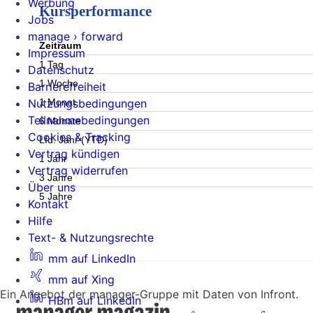
Werbung
Kursperformance
Jobs
manage › forward
Zeitraum
Impressum
1 Tag
Datenschutz
1 Woche
Barrierefreiheit
1 Monat
Nutzungsbedingungen
Teilnahmebedingungen
6 Monate
Cookies & Tracking
Lfd. Jahr (YTD)
Vertrag kündigen
1 Jahr
Vertrag widerrufen
3 Jahre
Über uns
5 Jahre
Kontakt
Hilfe
Text- & Nutzungsrechte
mm auf LinkedIn
mm auf Xing
Ein Angebot der manager-Gruppe mit Daten von Infront.
HBm auf LinkedIn