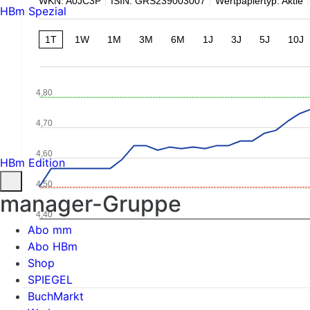
WKN: A0JC3P
ISIN: GRS239003007
Wertpapiertyp: Aktie
HBm Spezial
1T
1W
1M
3M
6M
1J
3J
5J
10J
4,80
4,70
4,60
HBm Edition
4,50
manager-Gruppe
4,40
Abo mm
Abo HBm
Shop
SPIEGEL
BuchMarkt