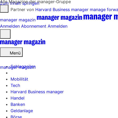
Alle Magazine der manager-Gruppe
Zum Inhalt springen
Partner von
Harvard Business manager
manage forw
manager magazin
Anmelden
Abonnement
Anmelden
Menü
öffnen
Menü
Schlagzeilen
manager magazin
Mobilität
Tech
Harvard Business manager
Handel
Banken
Geldanlage
Börse