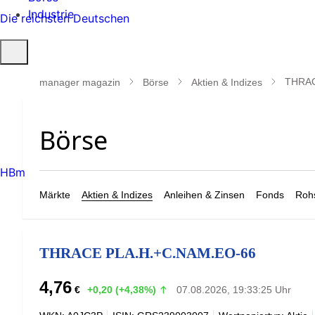
Industrie
Die reichsten Deutschen
Suche
öffnen
THRAC
manager magazin
Börse
Aktien & Indizes
HBm
Märkte
Aktien & Indizes
Anleihen & Zinsen
Fonds
Rohs
THRACE PLA.H.+C.NAM.EO-66
4,76
€
+0,20 (+4,38%)
07.08.2026, 19:33:25 Uhr