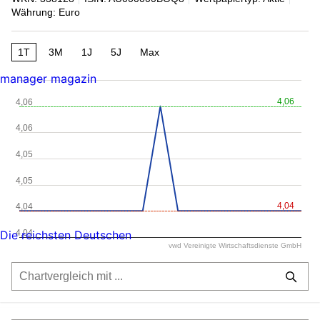
Währung: Euro
1T
3M
1J
5J
Max
manager magazin
4,06
4,06
4,06
4,05
4,05
4,04
4,04
4,04
Die reichsten Deutschen
vwd Vereinigte Wirtschaftsdienste GmbH