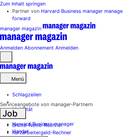
Zum Inhalt springen
Partner von
Harvard Business manager
manage
forward
manager magazin
Anmelden
Abonnement
Anmelden
Menü
öffnen
Menü
Schlagzeilen
Serviceangebote von manager-Partnern
Mobilität
Job
Tech
Harvard Business manager
Brutto-Netto-Rechner
Handel
Kurzarbeitergeld-Rechner