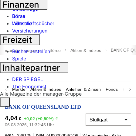
Banken
Finanzen
Geldanlage
Börse
Börse
Industrie
Wirtschaftsbücher
Versicherungen
Freizeit
Suche
öffnen
BANK OF Q
manager magazin
Börse
Aktien & Indizes
Bücher bestellen
Spiele
Inhaltepartner
DER SPIEGEL
The Economist
Märkte
Aktien & Indizes
Anleihen & Zinsen
Fonds
Rohsto
Alle Magazine der manager-Gruppe
BANK OF QUEENSLAND LTD
4,04
€
+0,02 (+0,50%)
06.08.2026, 11:32:45 Uhr
WKN: 338128
ISIN: AU000000BOQ8
Wertpapiertyp: Aktie