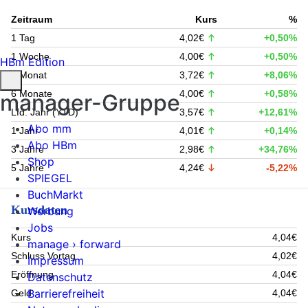
Zeitraum
Kurs
%
1 Tag
4,02€
+0,50%
1 Woche
4,00€
+0,50%
HBm Edition
1 Monat
3,72€
+8,06%
6 Monate
4,00€
+0,58%
manager-Gruppe
Lfd. Jahr (YTD)
3,57€
+12,61%
Abo mm
1 Jahr
4,01€
+0,14%
Abo HBm
3 Jahre
2,98€
+34,76%
Shop
5 Jahre
4,24€
-5,22%
SPIEGEL
BuchMarkt
Kursdaten
Werbung
Jobs
Kurs
4,04€
manage › forward
Schluss Vortag
4,02€
Impressum
Eröffnung
4,04€
Datenschutz
Barrierefreiheit
Geld
4,04€