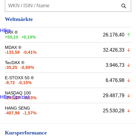
Weltmärkte
HBm
DAX ®
26.176,40
+50,10
+0,19%
MDAX ®
32.426,33
-133,58
-0,41%
TecDAX ®
3.946,73
-35,25
-0,89%
E-STOXX 50 ®
6.476,98
-9,72
-0,15%
NASDAQ 100
29.487,79
HBm Spezial
-245,37
-0,83%
HANG SENG
25.530,28
-407,98
-1,57%
Kursperformance