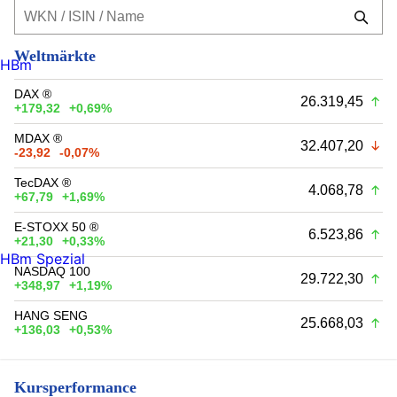
Weltmärkte
HBm
DAX ®
26.319,45
+179,32
+0,69%
MDAX ®
32.407,20
-23,92
-0,07%
TecDAX ®
4.068,78
+67,79
+1,69%
E-STOXX 50 ®
6.523,86
+21,30
+0,33%
HBm Spezial
NASDAQ 100
29.722,30
+348,97
+1,19%
HANG SENG
25.668,03
+136,03
+0,53%
Kursperformance