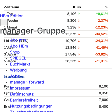
Zeitraum
Kurs
%
1 Tag
8,10€
+0,61%
HBm Edition
1 Woche
8,30€
-2,37%
1 Monat
9,23€
-12,23%
manager-Gruppe
6 Monate
12,37€
-34,52%
Abo mm
Lfd. Jahr (YTD)
10,70€
-24,31%
Abo HBm
1 Jahr
13,84€
-41,49%
Shop
3 Jahre
17,54€
-53,82%
SPIEGEL
5 Jahre
28,23€
-71,31%
BuchMarkt
Werbung
Jobs
Kursdaten
manage › forward
Kurs
8,10€
Impressum
Eröffnung
8,35€
Datenschutz
Barrierefreiheit
Geld
7,80€
Nutzungsbedingungen
Brief
8,40€