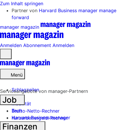
Zum Inhalt springen
Partner von
Harvard Business manager
manage
forward
manager magazin
Anmelden
Abonnement
Anmelden
Menü
öffnen
Menü
Schlagzeilen
Serviceangebote von manager-Partnern
Job
Mobilität
Tech
Brutto-Netto-Rechner
Harvard Business manager
Kurzarbeitergeld-Rechner
Finanzen
Handel