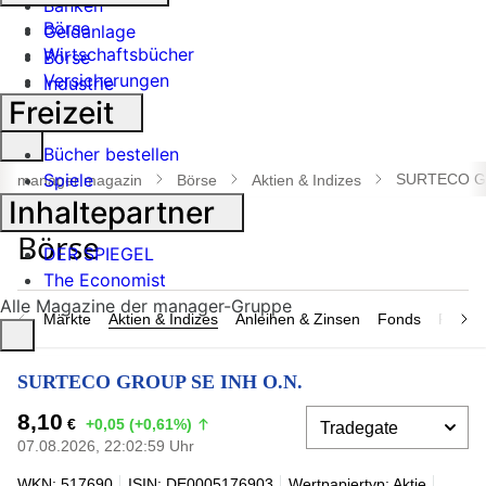
Banken
Börse
Geldanlage
Wirtschaftsbücher
Börse
Versicherungen
Industrie
Freizeit
Suche
Bücher bestellen
öffnen
Spiele
SURTECO GR
manager magazin
Börse
Aktien & Indizes
Inhaltepartner
DER SPIEGEL
The Economist
Alle Magazine der manager-Gruppe
Märkte
Aktien & Indizes
Anleihen & Zinsen
Fonds
Rohsto
SURTECO GROUP SE INH O.N.
8,10
€
+0,05 (+0,61%)
07.08.2026, 22:02:59 Uhr
WKN: 517690
ISIN: DE0005176903
Wertpapiertyp: Aktie