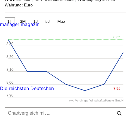
Währung: Euro
1T
3M
1J
5J
Max
manager magazin
8,35
8,30
8,20
8,10
8,00
Die reichsten Deutschen
7,95
7,90
vwd Vereinigte Wirtschaftsdienste GmbH