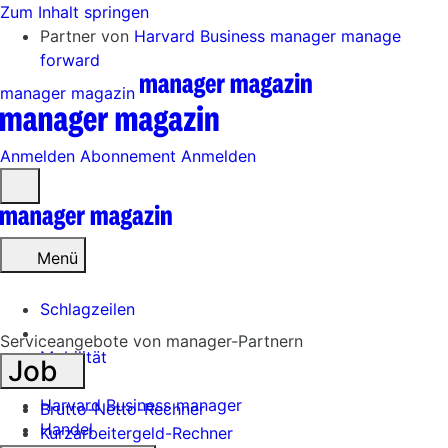
Zum Inhalt springen
Partner von
Harvard Business manager
manage
forward
manager magazin
Anmelden
Abonnement
Anmelden
Menü
öffnen
Menü
Schlagzeilen
Serviceangebote von manager-Partnern
Mobilität
Job
Tech
Harvard Business manager
Brutto-Netto-Rechner
Handel
Kurzarbeitergeld-Rechner